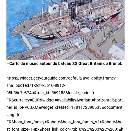
> Carte du musée autour du bateau SS Great Britain de Brunel.
https://widget.getyourguide.com/default/availability.frame?
sha=6bc1ed71-2cf4-5610-8812-
08b56c7c374b&tour_id=569155&locale_code=fr-
FR&currency=EUR&widget=availability&variant=horizontal&part
ner_id=6PP0BXM&widget_created=1781172398535&document_
lang=fr-
FR&host_font_family=Roboto&host_font_family_v2=Roboto&ho
st_font_size=14px&host_link_color=rgb(0%2C%200%2C%200)&h