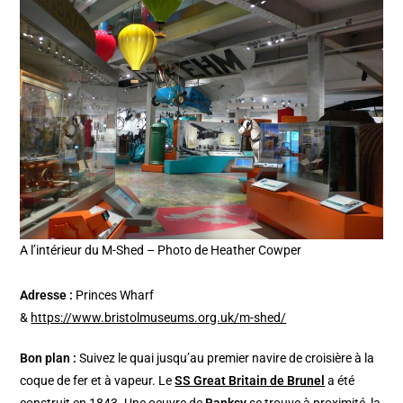
A l’intérieur du M-Shed – Photo de Heather Cowper
Adresse :
Princes Wharf
&
https://www.bristolmuseums.org.uk/m-shed/
Bon plan :
Suivez le quai jusqu’au premier navire de croisière à la
coque de fer et à vapeur. Le
SS Great Britain de Brunel
a été
construit en 1843. Une oeuvre de
Banksy
se trouve à proximité, la