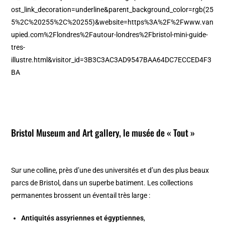
ost_link_decoration=underline&parent_background_color=rgb(25
5%2C%20255%2C%20255)&website=https%3A%2F%2Fwww.van
upied.com%2Flondres%2Fautour-londres%2Fbristol-mini-guide-
tres-
illustre.html&visitor_id=3B3C3AC3AD9547BAA64DC7ECCED4F3
BA
Bristol Museum and Art gallery, le musée de « Tout »
Sur une colline, près d’une des universités et d’un des plus beaux
parcs de Bristol, dans un superbe batiment. Les collections
permanentes brossent un éventail très large :
Antiquités assyriennes et égyptiennes
,