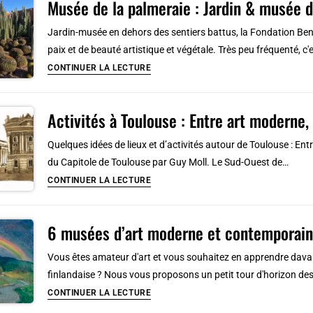
Musée de la palmeraie : Jardin & musée 
:
Orientalisme
Jardin-musée en dehors des sentiers battus, la Fondation Be
et
paix et de beauté artistique et végétale. Très peu fréquenté, c
Art
Musée
CONTINUER LA LECTURE
Moderne
de
la
Activités à Toulouse : Entre art moderne,
palmeraie
:
Quelques idées de lieux et d’activités autour de Toulouse : En
Jardin
du Capitole de Toulouse par Guy Moll. Le Sud-Ouest de…
&
Activités
CONTINUER LA LECTURE
musée
à
d’art
Toulouse
moderne
6 musées d’art moderne et contemporain
:
Entre
Vous êtes amateur d'art et vous souhaitez en apprendre davanta
art
finlandaise ? Nous vous proposons un petit tour d'horizon d
moderne,
6
CONTINUER LA LECTURE
avion,
musées