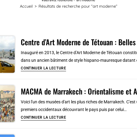
Accueil
>
Résultats de recherche pour
“art moderne”
Centre d’Art Moderne de Tétouan : Belle
Inauguré en 2013, le Centre d’Art Moderne de Tétouan constitu
dans un ancien bâtiment de style hispano-mauresque datant 
Centre
CONTINUER LA LECTURE
d’Art
Moderne
MACMA de Marrakech : Orientalisme et 
de
Tétouan
Voici l'un des musées d'art les plus riches de Marrakech. C'es
:
premiers occidentaux découvrant le pays puis par celui…
Belles
MACMA
CONTINUER LA LECTURE
expos
de
temporaires
Marrakech