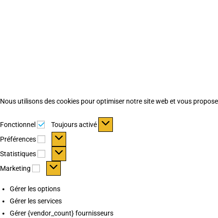
Nous utilisons des cookies pour optimiser notre site web et vous proposer 
Fonctionnel
Fonctionnel
Toujours activé
Préférences
Préférences
Statistiques
Statistiques
Marketing
Marketing
Gérer les options
Gérer les services
Gérer {vendor_count} fournisseurs