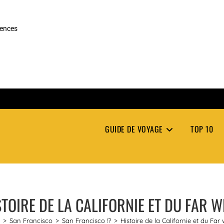
rences
GUIDE DE VOYAGE
TOP 10
STOIRE DE LA CALIFORNIE ET DU FAR W
>
San Francisco
>
San Francisco !?
>
Histoire de la Californie et du Far 