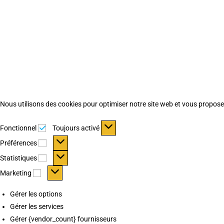
Nous utilisons des cookies pour optimiser notre site web et vous proposer 
Fonctionnel
Fonctionnel
Toujours activé
Préférences
Préférences
Statistiques
Statistiques
Marketing
Marketing
Gérer les options
Gérer les services
Gérer {vendor_count} fournisseurs