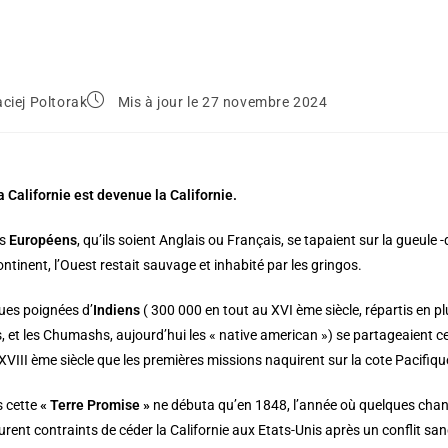
ciej Poltorak
Mis à jour le 27 novembre 2024
Californie est devenue la Californie.
es
Européens
, qu’ils soient Anglais ou Français, se tapaient sur la gueule 
tinent, l’Ouest restait sauvage et inhabité par les gringos.
ues poignées d’
Indiens
( 300 000 en tout au XVI ème siècle, répartis en p
, et les Chumashs, aujourd’hui les « native american ») se partageaient 
 XVIII ème siècle que les premières missions naquirent sur la cote Pacifiq
s cette
« Terre Promise »
ne débuta qu’en 1848, l’année où quelques chanc
rent contraints de céder la Californie aux Etats-Unis après un conflit sang