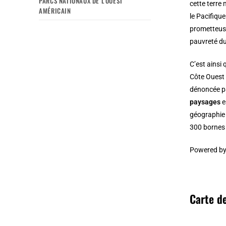
PARCS NATIONAUX DE L’OUEST
cette terre
AMÉRICAIN
le Pacifique
prometteuse
pauvreté du
C’est ainsi 
Côte Ouest 
dénoncée par
paysages
e
géographie p
300 bornes 
Powered b
Carte de