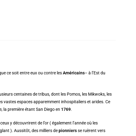
-que ce soit entre eux ou contre les
Américains
– à l’Est du
lusieurs centaines de tribus, dont les Pomos, les Mikwoks, les
ces vastes espaces apparemment inhospitaliers et arides. Ce
ue, la première étant San Diego en
1769
.
eux y découvrirent de l’or ( également l’année où les
lant ). Aussitôt, des milliers de
pionniers
se ruèrent vers