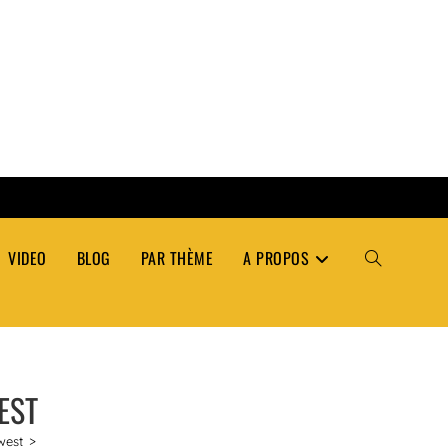
VIDEO
BLOG
PAR THÈME
A PROPOS
TOGGLE
WEBSITE
EST
SEARCH
west
>