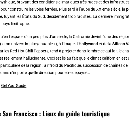
 mythique, bravant des conditions climatiques très rudes et des infrastruct
 pour construire les voies ferrées. Plus tard à l’aube du XX ème siècle, la
p
, fuyant les États du Sud, décidément trop racistes. La dernière immigrat
 pays limitrophe.
qu’en l’espace d’un peu plus d’un siècle, la Californie devint l’une des ré
(« ton univers impitoyaaaable »), à l’image d’
Hollywood
et de la
Silicon V
 les Red Hot Chili Peppers, tend à projeter dans l’ombre ce qui fait le charm
st réellement hallucinante. Ceci est lié au fait que le climat californien e
articulière de la région : air froid du Pacifique, succession de chaînes de 
dans n’importe quelle direction pour être dépaysé…
y
GetYourGuide
 San Francisco : Lieux du guide touristique