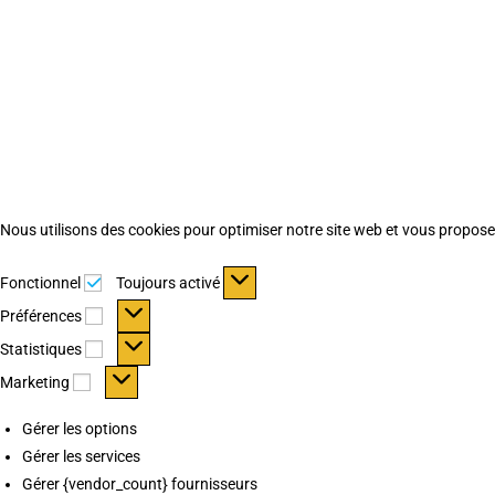
Nous utilisons des cookies pour optimiser notre site web et vous proposer 
Fonctionnel
Fonctionnel
Toujours activé
Préférences
Préférences
Statistiques
Statistiques
Marketing
Marketing
Gérer les options
Gérer les services
Gérer {vendor_count} fournisseurs