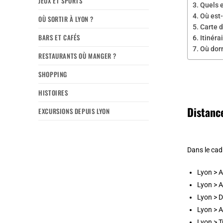
JEUX ET SPORTS
Quels e
Où est-
OÙ SORTIR À LYON ?
Carte d
BARS ET CAFÉS
Itinéra
Où dorm
RESTAURANTS OÙ MANGER ?
SHOPPING
HISTOIRES
Distance
EXCURSIONS DEPUIS LYON
Dans le cad
Lyon > A
Lyon > 
Lyon > D
Lyon > 
Lyon > T