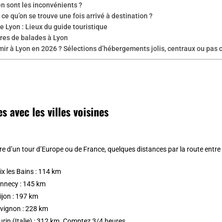
n sont les inconvénients ?
 ce qu’on se trouve une fois arrivé à destination ?
e Lyon : Lieux du guide touristique
ires de balades à Lyon
ir à Lyon en 2026 ? Sélections d’hébergements jolis, centraux ou pas 
s avec les villes voisines
re d’un tour d’Europe ou de France, quelques distances par la route entre 
ix les Bains : 114 km
Annecy : 145 km
ijon : 197 km
Avignon : 228 km
urin (Italie) : 312 km. Comptez 3/4 heures.