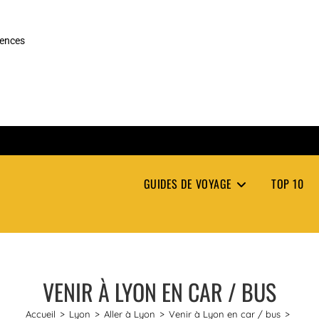
rences
GUIDES DE VOYAGE
TOP 10
VENIR À LYON EN CAR / BUS
Accueil
>
Lyon
>
Aller à Lyon
>
Venir à Lyon en car / bus
>