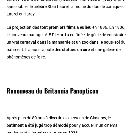
sans oublier le célèbre Stan Laurel, la moitié du duo de comiques
Laurel et Hardy.
La
projection des tout premiers films
a eu lieu en 1896. En 1906,
le nouveau manager A.E Pickard a eu l’idée de génie de construire
un vrai
carnaval dans la mansarde
et un
zoo dans le sous-sol
du
bâtiment. Il a aussi ajouté des
statues en cire
et une galerie de
phénomènes de foire.
Renouveau du Britannia Panopticon
Après plus de 80 ans à divertir les citoyens de Glasgow, le
bâtiment a été jugé trop démodé
pour y accueillir un cinéma
moderne et a fermé ses portes en 1938.