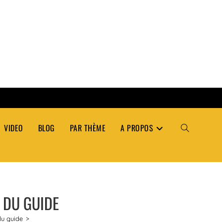
VIDEO
BLOG
PAR THÈME
A PROPOS
TOGGLE
WEBSITE
X DU GUIDE
SEARCH
du guide
>