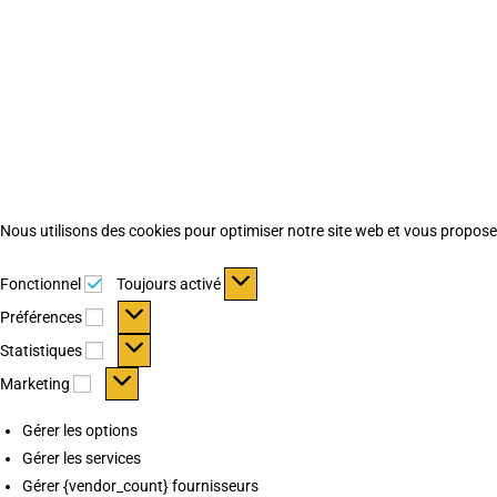
Nous utilisons des cookies pour optimiser notre site web et vous proposer 
Fonctionnel
Fonctionnel
Toujours activé
Préférences
Préférences
Statistiques
Statistiques
Marketing
Marketing
Gérer les options
Gérer les services
Gérer {vendor_count} fournisseurs