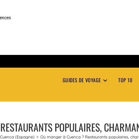
rences
GUIDES DE VOYAGE
TOP 10
 RESTAURANTS POPULAIRES, CHARMA
r Cuenca (Espagne)
>
Où manger à Cuenca ? Restaurants populaires, cha