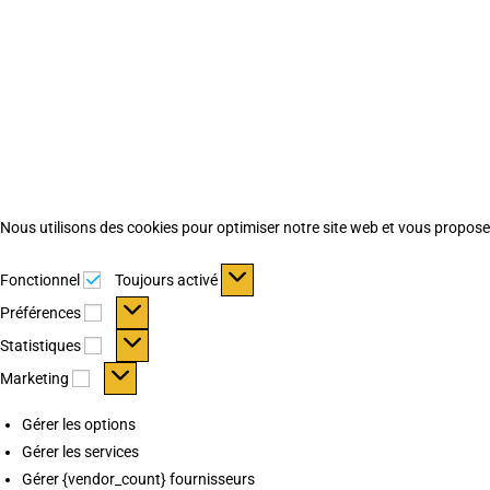
Nous utilisons des cookies pour optimiser notre site web et vous proposer 
Fonctionnel
Fonctionnel
Toujours activé
Préférences
Préférences
Statistiques
Statistiques
Marketing
Marketing
Gérer les options
Gérer les services
Gérer {vendor_count} fournisseurs