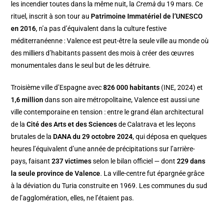
les incendier toutes dans la même nuit, la
Cremà
du 19 mars. Ce
rituel, inscrit à son tour au
Patrimoine Immatériel de l’UNESCO
en 2016
, n’a pas d’équivalent dans la culture festive
méditerranéenne : Valence est peut-être la seule ville au monde où
des milliers d’habitants passent des mois à créer des œuvres
monumentales dans le seul but de les détruire.
Troisième ville d’Espagne avec
826 000 habitants
(INE, 2024) et
1,6 million
dans son aire métropolitaine, Valence est aussi une
ville contemporaine en tension : entre le grand élan architectural
de la
Cité des Arts et des Sciences
de Calatrava et les leçons
brutales de la
DANA du 29 octobre 2024
, qui déposa en quelques
heures l’équivalent d’une année de précipitations sur l’arrière-
pays, faisant
237 victimes
selon le bilan officiel — dont
229 dans
la seule province de Valence
. La ville-centre fut épargnée grâce
à la déviation du Turia construite en 1969. Les communes du sud
de l’agglomération, elles, ne l’étaient pas.