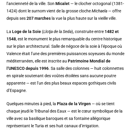
l’ancienneté de la ville. Son
Micalet
— le clocher octogonal (1381-
1424) dont le surnom vient de la grosse cloche
Michaela
— offre
depuis ses
207 marches
la vue la plus haute sur la vieille ville.
La
Loge de la Soie
(
Llotja de la Seda
), construite entre
1482 et
1548
, est le monument le plus remarquable du centre historique
sur le plan architectural. Salle de négoce de la soie à l’époque où
Valence était l’une des premières puissances soyeuses du monde
méditerranéen, elle est inscrite au
Patrimoine Mondial de
l’UNESCO depuis 1996
. Sa salle des colonnes — huit colonnettes
en spirale soutenant des voûtes étoilées sans aucune poutre
apparente — est l’un des plus beaux espaces gothiques civils
d’Espagne.
Quelques minutes à pied, la
Plaza de la Virgen
— où se tient
chaque jeudi le Tribunal des Eaux — est le cœur symbolique de la
ville avec sa basilique baroques et sa fontaine allégorique
représentant le Turia et ses huit canaux d’irrigation.