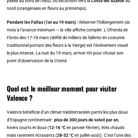
paella au bord de l’eau), ou excursion vers la
Costa del Azahar
au
nord (orangeraies en fleurs au printemps).
Pendant les Fallas (1er au 19 mars) :
Réserver l’hébergement six
mois à l’avance minimum — la ville affiche complet. L’
Ofrenda de
Flores
des 17-18 mars (défilé de milliers de
falleres
en costume
traditionnel portant des fleurs à la Vierge) est l’événement visuel
le plus intense. La nuit du 19 mars, arriver tôt pour choisir son
point d’observation de la
Cremà
.
Quel est le meilleur moment pour visiter
Valence ?
Valence bénéficie d’un climat méditerranéen parmi les plus doux
d’Espagne continentale :
plus de 300 jours de soleil par an
,
hivers courts et doux (
12-16 °C
en janvier-février), étés chauds
mais rarement écrasants (
28-32 °C
en juillet-août). C’est l’une des