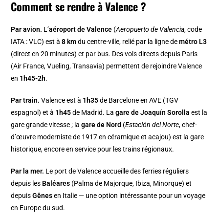
Comment se rendre à Valence ?
Par avion.
L’
aéroport de Valence
(
Aeropuerto de Valencia
, code
IATA : VLC) est à
8 km
du centre-ville, relié par la ligne de
métro L3
(direct en 20 minutes) et par bus. Des vols directs depuis Paris
(Air France, Vueling, Transavia) permettent de rejoindre Valence
en
1h45-2h
.
Par train.
Valence est à
1h35
de Barcelone en AVE (TGV
espagnol) et à
1h45
de Madrid. La
gare de Joaquín Sorolla
est la
gare grande vitesse ; la
gare de Nord
(
Estación del Norte
, chef-
d’œuvre moderniste de 1917 en céramique et acajou) est la gare
historique, encore en service pour les trains régionaux.
Par la mer.
Le port de Valence accueille des ferries réguliers
depuis les
Baléares
(Palma de Majorque, Ibiza, Minorque) et
depuis
Gênes
en Italie — une option intéressante pour un voyage
en Europe du sud.