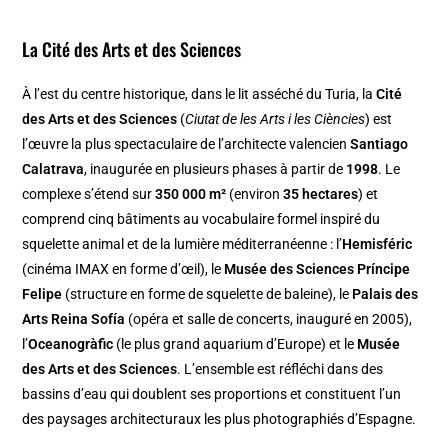
La Cité des Arts et des Sciences
À l’est du centre historique, dans le lit asséché du Turia, la
Cité
des Arts et des Sciences
(
Ciutat de les Arts i les Ciències
) est
l’œuvre la plus spectaculaire de l’architecte valencien
Santiago
Calatrava
, inaugurée en plusieurs phases à partir de
1998
. Le
complexe s’étend sur
350 000 m²
(environ
35 hectares
) et
comprend cinq bâtiments au vocabulaire formel inspiré du
squelette animal et de la lumière méditerranéenne : l’
Hemisféric
(cinéma IMAX en forme d’œil), le
Musée des Sciences Príncipe
Felipe
(structure en forme de squelette de baleine), le
Palais des
Arts Reina Sofía
(opéra et salle de concerts, inauguré en 2005),
l’
Oceanogràfic
(le plus grand aquarium d’Europe) et le
Musée
des Arts et des Sciences
. L’ensemble est réfléchi dans des
bassins d’eau qui doublent ses proportions et constituent l’un
des paysages architecturaux les plus photographiés d’Espagne.