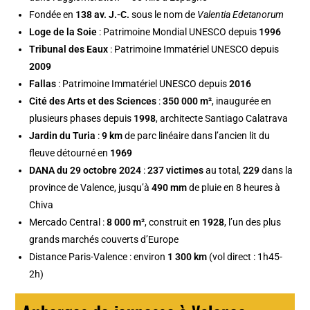
Fondée en
138 av. J.-C.
sous le nom de
Valentia Edetanorum
Loge de la Soie
: Patrimoine Mondial UNESCO depuis
1996
Tribunal des Eaux
: Patrimoine Immatériel UNESCO depuis
2009
Fallas
: Patrimoine Immatériel UNESCO depuis
2016
Cité des Arts et des Sciences
:
350 000 m²
, inaugurée en
plusieurs phases depuis
1998
, architecte Santiago Calatrava
Jardin du Turia
:
9 km
de parc linéaire dans l’ancien lit du
fleuve détourné en
1969
DANA du 29 octobre 2024
:
237 victimes
au total,
229
dans la
province de Valence, jusqu’à
490 mm
de pluie en 8 heures à
Chiva
Mercado Central :
8 000 m²
, construit en
1928
, l’un des plus
grands marchés couverts d’Europe
Distance Paris-Valence : environ
1 300 km
(vol direct : 1h45-
2h)