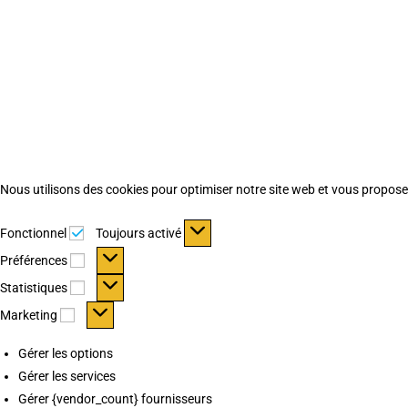
Nous utilisons des cookies pour optimiser notre site web et vous proposer 
Fonctionnel
Fonctionnel
Toujours activé
Préférences
Préférences
Statistiques
Statistiques
Marketing
Marketing
Gérer les options
Gérer les services
Gérer {vendor_count} fournisseurs