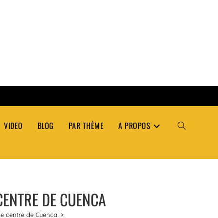
VIDEO
BLOG
PAR THÈME
A PROPOS
TOGGLE
WEBSITE
 CENTRE DE CUENCA
SEARCH
 le centre de Cuenca
>