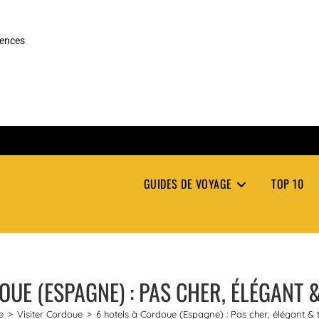
rences
GUIDES DE VOYAGE
TOP 10
UE (ESPAGNE) : PAS CHER, ÉLÉGANT &
e
>
Visiter Cordoue
>
6 hotels à Cordoue (Espagne) : Pas cher, élégant & t