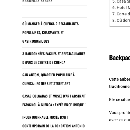
BARDENAS REALES
Casa S
Hotel M
Carte d
Où dor
OÙ MANGER À CUENCA ? RESTAURANTS
POPULAIRES, CHARMANTS ET
GASTRONOMIQUES
3 RANDONNÉES FACILES ET SPECTACULAIRES
Backpac
DEPUIS LE CENTRE DE CUENCA
SAN ANTON, QUARTIER POPULAIRE À
Cette
auber
CUENCA : POTIERS ET STREET ART
traditionne
CASAS COLGADAS ET MUSÉE D’ART ABSTRAIT
Elle se sit
ESPAGNOL À CUENCA : EXPÉRIENCE UNIQUE !
Vous profi
INCONTOURNABLE MUSÉE D’ART
avec les au
CONTEMPORAIN DE LA FONDATION ANTONIO