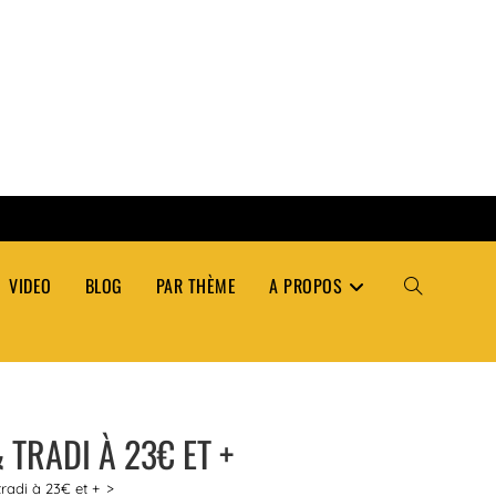
VIDEO
BLOG
PAR THÈME
A PROPOS
TOGGLE
WEBSITE
 TRADI À 23€ ET +
SEARCH
radi à 23€ et +
>