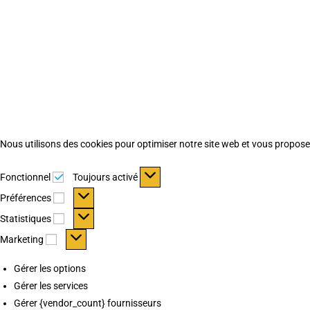
Nous utilisons des cookies pour optimiser notre site web et vous proposer 
Fonctionnel
Fonctionnel
Toujours activé
Préférences
Préférences
Statistiques
Statistiques
Marketing
Marketing
Gérer les options
Gérer les services
Gérer {vendor_count} fournisseurs