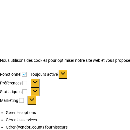
Nous utilisons des cookies pour optimiser notre site web et vous proposer 
Fonctionnel
Fonctionnel
Toujours activé
Préférences
Préférences
Statistiques
Statistiques
Marketing
Marketing
Gérer les options
Gérer les services
Gérer {vendor_count} fournisseurs