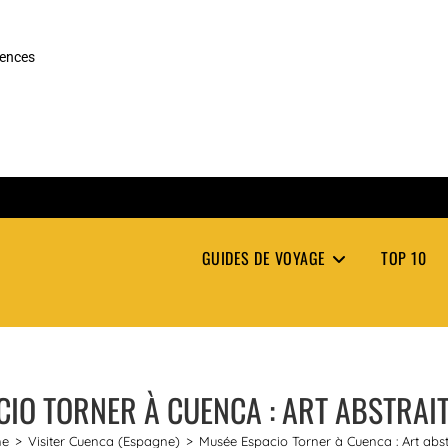
rences
GUIDES DE VOYAGE
TOP 10
CIO TORNER À CUENCA : ART ABSTRAIT
ne
>
Visiter Cuenca (Espagne)
>
Musée Espacio Torner à Cuenca : Art abst