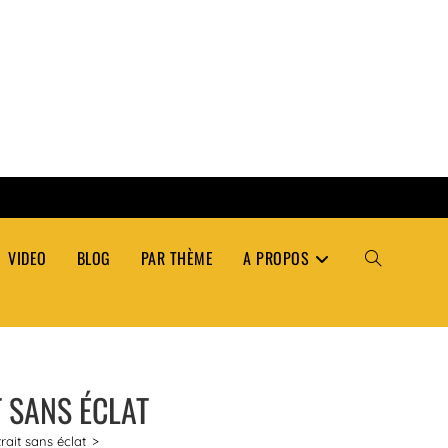
VIDEO
BLOG
PAR THÈME
A PROPOS
TOGGLE
WEBSITE
 SANS ÉCLAT
SEARCH
rait sans éclat
>