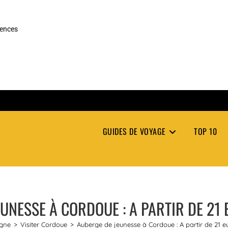
rences
GUIDES DE VOYAGE
TOP 10
UNESSE À CORDOUE : A PARTIR DE 21
gne
>
Visiter Cordoue
>
Auberge de jeunesse à Cordoue : A partir de 21 e