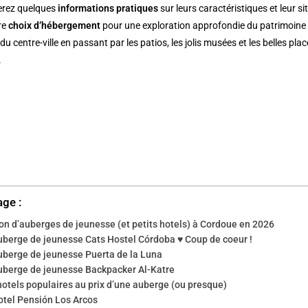
erez quelques
informations pratiques
sur leurs caractéristiques et leur situ
tre
choix d’hébergement
pour une exploration approfondie du patrimoine 
du centre-ville en passant par les patios, les jolis musées et les belles pl
.
age :
on d’auberges de jeunesse (et petits hotels) à Cordoue en 2026
uberge de jeunesse Cats Hostel Córdoba ♥ Coup de coeur !
uberge de jeunesse Puerta de la Luna
uberge de jeunesse Backpacker Al-Katre
hotels populaires au prix d’une auberge (ou presque)
otel Pensión Los Arcos