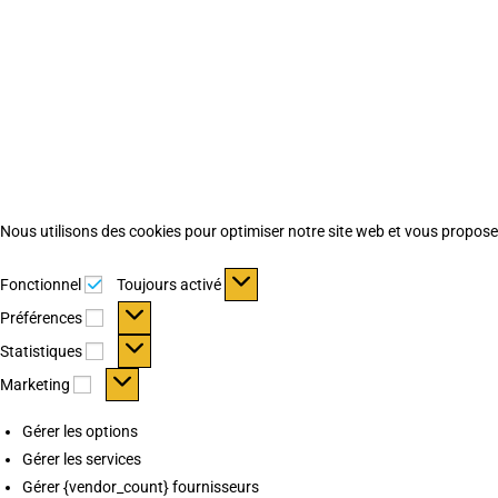
Nous utilisons des cookies pour optimiser notre site web et vous proposer 
Fonctionnel
Fonctionnel
Toujours activé
Préférences
Préférences
Statistiques
Statistiques
Marketing
Marketing
Gérer les options
Gérer les services
Gérer {vendor_count} fournisseurs