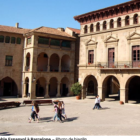
oble Espanyol à Barcelone
– Photo de bjaglin