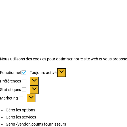
Nous utilisons des cookies pour optimiser notre site web et vous proposer 
Fonctionnel
Fonctionnel
Toujours activé
Préférences
Préférences
Statistiques
Statistiques
Marketing
Marketing
Gérer les options
Gérer les services
Gérer {vendor_count} fournisseurs