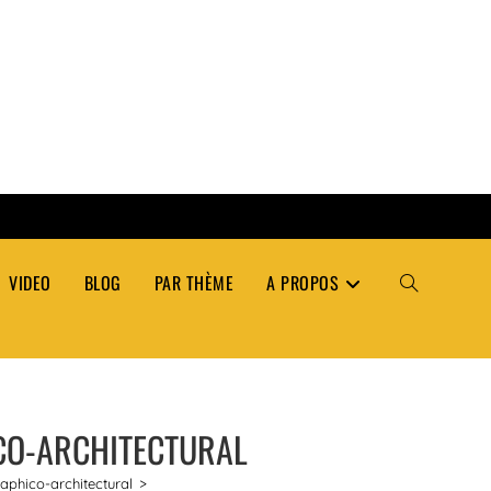
VIDEO
BLOG
PAR THÈME
A PROPOS
TOGGLE
WEBSITE
ICO-ARCHITECTURAL
SEARCH
aphico-architectural
>