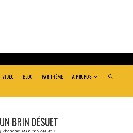
VIDEO
BLOG
PAR THÈME
A PROPOS
TOGGLE
WEBSITE
 UN BRIN DÉSUET
SEARCH
y, charmant et un brin désuet
>