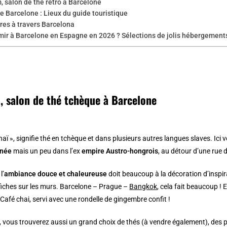
 salon de thé retro à Barcelone
e Barcelone : Lieux du guide touristique
ires à travers Barcelona
mir à Barcelone en Espagne en 2026 ? Sélections de jolis hébergements
i, salon de thé tchèque à Barcelone
tchaï », signifie thé en tchèque et dans plusieurs autres langues slaves. Ici
nnée
mais un peu dans l’ex
empire Austro-hongrois
, au détour d’une rue 
l’
ambiance douce et chaleureuse
doit beaucoup à la décoration d’inspira
ffiches sur les murs. Barcelone – Prague –
Bangkok
, cela fait beaucoup !
 Café chai, servi avec une rondelle de gingembre confit !
, vous trouverez aussi un grand choix de thés (à vendre également), des p