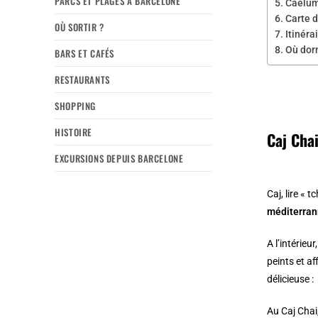
PARCS ET PLAGES À BARCELONE
Caelum,
Carte d
OÙ SORTIR ?
Itinéra
Où dor
BARS ET CAFÉS
RESTAURANTS
SHOPPING
HISTOIRE
Caj Cha
EXCURSIONS DEPUIS BARCELONE
Caj, lire « 
méditerra
A l’intérieur, 
peints et a
délicieuse :
Au Caj Chai