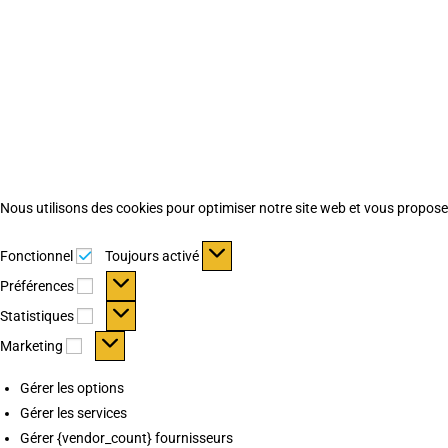
Nous utilisons des cookies pour optimiser notre site web et vous proposer 
Fonctionnel
Fonctionnel
Toujours activé
Préférences
Préférences
Statistiques
Statistiques
Marketing
Marketing
Gérer les options
Gérer les services
Gérer {vendor_count} fournisseurs