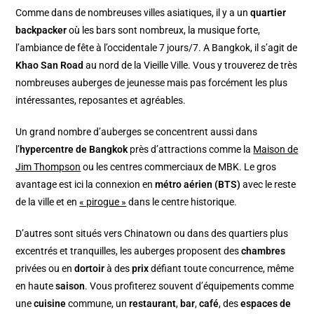
Comme dans de nombreuses villes asiatiques, il y a un
quartier
backpacker
où les bars sont nombreux, la musique forte,
l’ambiance de fête à l’occidentale 7 jours/7. A Bangkok, il s’agit de
Khao San Road
au nord de la Vieille Ville. Vous y trouverez de très
nombreuses auberges de jeunesse mais pas forcément les plus
intéressantes, reposantes et agréables.
Un grand nombre d’auberges se concentrent aussi dans
l’
hypercentre de Bangkok
près d’attractions comme la
Maison de
Jim Thompson
ou les centres commerciaux de MBK. Le gros
avantage est ici la connexion en
métro aérien (BTS)
avec le reste
de la ville et en
« pirogue »
dans le centre historique.
D’autres sont situés vers Chinatown ou dans des quartiers plus
excentrés et tranquilles, les auberges proposent des
chambres
privées ou en
dortoir
à des
prix
défiant toute concurrence, même
en haute
saison
. Vous profiterez souvent d’équipements comme
une
cuisine
commune, un
restaurant
,
bar
,
café
, des
espaces de