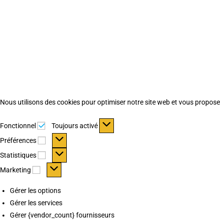
Nous utilisons des cookies pour optimiser notre site web et vous proposer 
Fonctionnel
Fonctionnel
Toujours activé
Préférences
Préférences
Statistiques
Statistiques
Marketing
Marketing
Gérer les options
Gérer les services
Gérer {vendor_count} fournisseurs