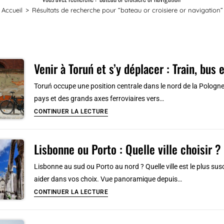
Accueil
>
Résultats de recherche pour
“bateau or croisiere or navigation”
Venir à Toruń et s’y déplacer : Train, bu
Toruń occupe une position centrale dans le nord de la Pologne,
pays et des grands axes ferroviaires vers…
Venir
CONTINUER LA LECTURE
à
Toruń
Lisbonne ou Porto : Quelle ville choisir ?
et
s’y
Lisbonne au sud ou Porto au nord ? Quelle ville est le plus su
déplacer
aider dans vos choix. Vue panoramique depuis…
:
Lisbonne
CONTINUER LA LECTURE
Train,
ou
bus
Porto
et