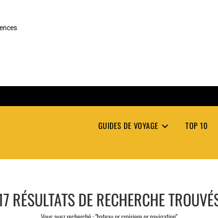
rences
GUIDES DE VOYAGE
TOP 10
17
RÉSULTATS DE RECHERCHE TROUVÉ
Vous avez recherché : "bateau or croisiere or navigation"