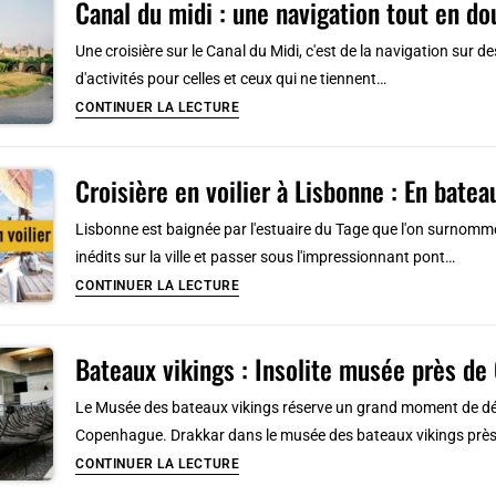
Canal du midi : une navigation tout en d
:
transport
Quelle
Une croisière sur le Canal du Midi, c'est de la navigation sur d
en
ville
d'activités pour celles et ceux qui ne tiennent…
commun
choisir
Canal
CONTINUER LA LECTURE
?
du
midi
Croisière en voilier à Lisbonne : En bateau
:
une
Lisbonne est baignée par l'estuaire du Tage que l'on surnomme
navigation
inédits sur la ville et passer sous l'impressionnant pont…
tout
Croisière
CONTINUER LA LECTURE
en
en
douceur
voilier
Bateaux vikings : Insolite musée près d
à
Lisbonne
Le Musée des bateaux vikings réserve un grand moment de déco
:
Copenhague. Drakkar dans le musée des bateaux vikings prè
En
Bateaux
CONTINUER LA LECTURE
bateau
vikings