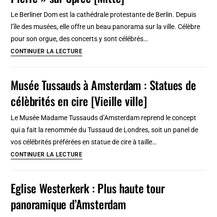
:
Le Berliner Dom est la cathédrale protestante de Berlin. Depuis
Impressionnant
l’île des musées, elle offre un beau panorama sur la ville. Célèbre
labyrinthe
pour son orgue, des concerts y sont célébrés…
Berliner
CONTINUER LA LECTURE
Dom,
cathédrale
Musée Tussauds à Amsterdam : Statues de
de
célèbrités en cire [Vieille ville]
Berlin
:
Le Musée Madame Tussauds d’Amsterdam reprend le concept
« Saint
qui a fait la renommée du Tussaud de Londres, soit un panel de
Pierre »
vos célébrités préférées en statue de cire à taille…
sur
Musée
CONTINUER LA LECTURE
Spree
Tussauds
[Mitte]
à
Eglise Westerkerk : Plus haute tour
Amsterdam
panoramique d’Amsterdam
:
Statues