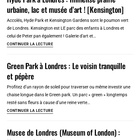
Park
urbaine, lac et musée d’art ! [Kensington]
à
Londres
Accolés, Hyde Park et Kensington Gardens sont le poumon vert
:
de Londres. Kensington est LE parc des enfants à Londres et
Le
celui de Peter pan également ! Galerie d'art et…
romantisme
Hyde
CONTINUER LA LECTURE
pour
Park
tous
à
Green Park à Londres : Le voisin tranquille
[Westminster]
Londres
et pépère
:
Immense
Profitez d’un rayon de soleil pour traverser ou même investir une
prairie
chaise longue dans le Green park. Un parc « green » longtemps
urbaine,
resté sans fleurs à cause d’une reine verte…
lac
Green
CONTINUER LA LECTURE
et
Park
musée
à
Musee de Londres (Museum of London) :
d’art
Londres
!