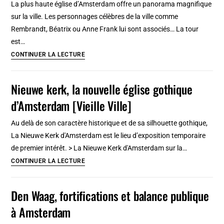
La plus haute église d’Amsterdam offre un panorama magnifique
de
sur la ville. Les personnages célèbres de la ville comme
célèbrités
Rembrandt, Béatrix ou Anne Frank lui sont associés… La tour
en
est…
cire
Eglise
CONTINUER LA LECTURE
[Vieille
Westerkerk
ville]
:
Nieuwe kerk, la nouvelle église gothique
Plus
d’Amsterdam [Vieille Ville]
haute
tour
Au delà de son caractère historique et de sa silhouette gothique,
panoramique
La Nieuwe Kerk d'Amsterdam est le lieu d’exposition temporaire
d’Amsterdam
de premier intérêt. > La Nieuwe Kerk d'Amsterdam sur la…
Nieuwe
CONTINUER LA LECTURE
kerk,
la
Den Waag, fortifications et balance publique
nouvelle
à Amsterdam
église
gothique