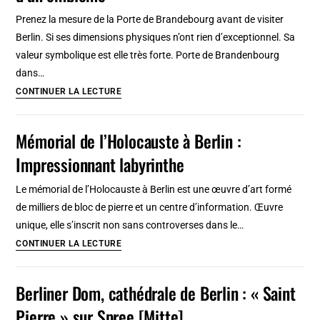
Le
Prenez la mesure de la Porte de Brandebourg avant de visiter
formidable
Berlin. Si ses dimensions physiques n’ont rien d’exceptionnel. Sa
bois
valeur symbolique est elle très forte. Porte de Brandenbourg
de
dans…
ville
Porte
CONTINUER LA LECTURE
de
Brandebourg
Mémorial de l’Holocauste à Berlin :
à
Impressionnant labyrinthe
Berlin
:
Le mémorial de l’Holocauste à Berlin est une œuvre d’art formé
L’histoire
de milliers de bloc de pierre et un centre d’information. Œuvre
d’un
unique, elle s’inscrit non sans controverses dans le…
emblème
Mémorial
CONTINUER LA LECTURE
de
l’Holocauste
Berliner Dom, cathédrale de Berlin : « Saint
à
Pierre » sur Spree [Mitte]
Berlin