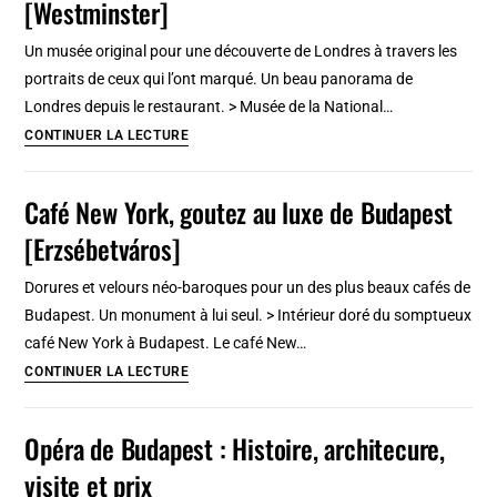
[Westminster]
Art
britannique
Un musée original pour une découverte de Londres à travers les
à
portraits de ceux qui l’ont marqué. Un beau panorama de
Londres
Londres depuis le restaurant. > Musée de la National…
sur
National
CONTINUER LA LECTURE
la
Portrait
Tamise
Gallery
Café New York, goutez au luxe de Budapest
de
[Erzsébetváros]
Londres
[Westminster]
Dorures et velours néo-baroques pour un des plus beaux cafés de
Budapest. Un monument à lui seul. > Intérieur doré du somptueux
café New York à Budapest. Le café New…
Café
CONTINUER LA LECTURE
New
York,
Opéra de Budapest : Histoire, architecure,
goutez
visite et prix
au