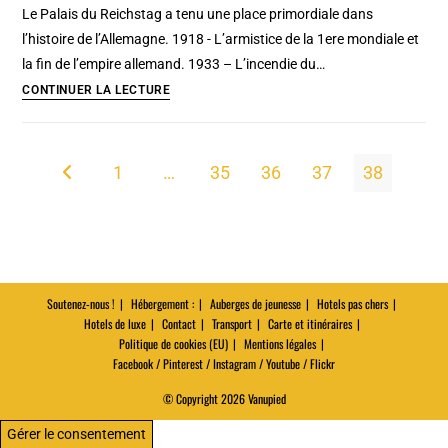
Le Palais du Reichstag a tenu une place primordiale dans
engloutie
l’histoire de l’Allemagne. 1918 - L’armistice de la 1ere mondiale et
[Mitte]
la fin de l’empire allemand. 1933 – L’incendie du…
Reichstag
CONTINUER LA LECTURE
à
Berlin
:
1
…
35
36
37
38
Go to the previous page
Le
Parlement
et
sa
vue
Soutenez-nous !
Hébergement :
Auberges de jeunesse
Hotels pas chers
panoramique
Hotels de luxe
Contact
Transport
Carte et itinéraires
gratuite
Politique de cookies (EU)
Mentions légales
Facebook / Pinterest / Instagram / Youtube / Flickr
© Copyright 2026 Vanupied
Gérer le consentement