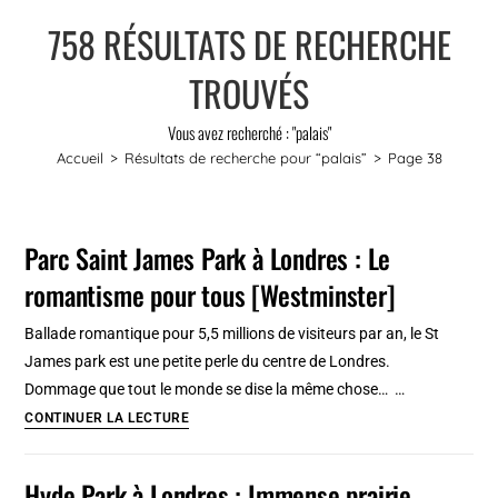
758
RÉSULTATS DE RECHERCHE
TROUVÉS
Vous avez recherché : "palais"
Accueil
>
Résultats de recherche pour
“palais”
>
Page 38
Parc Saint James Park à Londres : Le
romantisme pour tous [Westminster]
Ballade romantique pour 5,5 millions de visiteurs par an, le St
James park est une petite perle du centre de Londres.
Dommage que tout le monde se dise la même chose… …
Parc
CONTINUER LA LECTURE
Saint
James
Hyde Park à Londres : Immense prairie