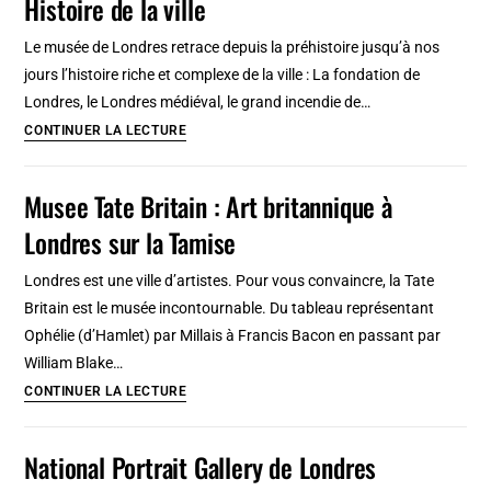
Histoire de la ville
:
[Kensington]
Le
Le musée de Londres retrace depuis la préhistoire jusqu’à nos
voisin
jours l’histoire riche et complexe de la ville : La fondation de
tranquille
Londres, le Londres médiéval, le grand incendie de…
et
Musee
CONTINUER LA LECTURE
pépère
de
Londres
Musee Tate Britain : Art britannique à
(Museum
Londres sur la Tamise
of
London)
Londres est une ville d’artistes. Pour vous convaincre, la Tate
:
Britain est le musée incontournable. Du tableau représentant
Histoire
Ophélie (d’Hamlet) par Millais à Francis Bacon en passant par
de
William Blake…
la
Musee
CONTINUER LA LECTURE
ville
Tate
Britain
National Portrait Gallery de Londres
: