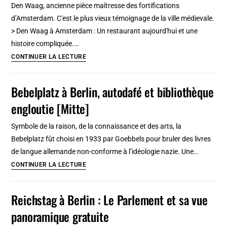
Den Waag, ancienne pièce maîtresse des fortifications
d’Amsterdam
d’Amsterdam. C'est le plus vieux témoignage de la ville médievale.
[Vieille
> Den Waag à Amsterdam : Un restaurant aujourd'hui et une
Ville]
histoire compliquée.…
Den
CONTINUER LA LECTURE
Waag,
fortifications
Bebelplatz à Berlin, autodafé et bibliothèque
et
engloutie [Mitte]
balance
publique
Symbole de la raison, de la connaissance et des arts, la
à
Bebelplatz fût choisi en 1933 par Goebbels pour bruler des livres
Amsterdam
de langue allemande non-conforme à l’idéologie nazie. Une…
Bebelplatz
CONTINUER LA LECTURE
à
Berlin,
Reichstag à Berlin : Le Parlement et sa vue
autodafé
panoramique gratuite
et
bibliothèque