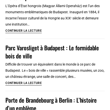
luxe
L'Opéra d’État hongrois (Magyar Állami Operaház) est l’un des
de
monuments emblématiques de Budapest. Inauguré en 1884, il
Budapest
incarne l’essor culturel de la Hongrie au XIXᵉ siècle et demeure
[Erzsébetváros]
une institution…
Opéra
CONTINUER LA LECTURE
de
Budapest
Parc Varosliget à Budapest : Le formidable
:
bois de ville
Histoire,
architecure,
Difficile de trouver un équivalent dans le monde à ce parc de
visite
Budapest. Le « bois de ville » rassemble plusieurs musées, un zoo,
et
un château étrange, une salle de concert, des…
prix
Parc
CONTINUER LA LECTURE
Varosliget
à
Porte de Brandebourg à Berlin : L’histoire
Budapest
d’un emblème
: