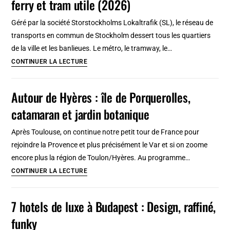
ferry et tram utile (2026)
2026
:
Géré par la société Storstockholms Lokaltrafik (SL), le réseau de
Guide
transports en commun de Stockholm dessert tous les quartiers
touristique
de la ville et les banlieues. Le métro, le tramway, le…
incontournable
Transport
CONTINUER LA LECTURE
et
en
insolite
commun
Autour de Hyères : île de Porquerolles,
à
catamaran et jardin botanique
Stockholm
:
Après Toulouse, on continue notre petit tour de France pour
Métro,
rejoindre la Provence et plus précisément le Var et si on zoome
ferry
encore plus la région de Toulon/Hyères. Au programme…
et
Autour
CONTINUER LA LECTURE
tram
de
utile
Hyères
7 hotels de luxe à Budapest : Design, raffiné,
(2026)
:
funky
île