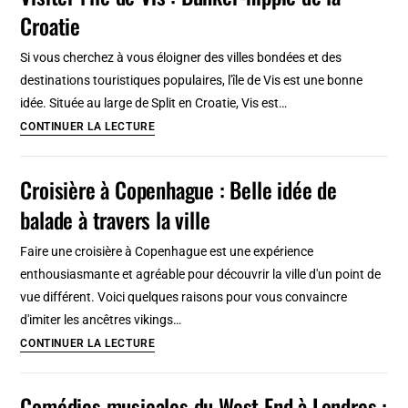
Croatie
Quelles
activités
Si vous cherchez à vous éloigner des villes bondées et des
avec
destinations touristiques populaires, l'île de Vis est une bonne
vos
idée. Située au large de Split en Croatie, Vis est…
enfants
Visiter
CONTINUER LA LECTURE
?
l’île
de
Croisière à Copenhague : Belle idée de
Vis
balade à travers la ville
:
Bunker-
Faire une croisière à Copenhague est une expérience
hippie
enthousiasmante et agréable pour découvrir la ville d'un point de
de
vue différent. Voici quelques raisons pour vous convaincre
la
d'imiter les ancêtres vikings…
Croatie
Croisière
CONTINUER LA LECTURE
à
Copenhague
Comédies musicales du West End à Londres :