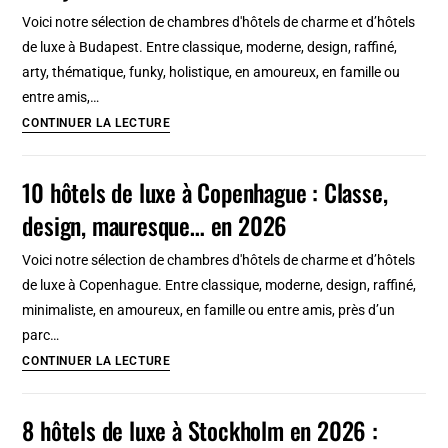
de
Voici notre sélection de chambres d'hôtels de charme et d’hôtels
Porquerolles,
de luxe à Budapest. Entre classique, moderne, design, raffiné,
catamaran
arty, thématique, funky, holistique, en amoureux, en famille ou
et
entre amis,…
jardin
7
CONTINUER LA LECTURE
botanique
hotels
de
10 hôtels de luxe à Copenhague : Classe,
luxe
design, mauresque… en 2026
à
Budapest
Voici notre sélection de chambres d'hôtels de charme et d’hôtels
:
de luxe à Copenhague. Entre classique, moderne, design, raffiné,
Design,
minimaliste, en amoureux, en famille ou entre amis, près d’un
raffiné,
parc…
funky
10
CONTINUER LA LECTURE
hôtels
de
8 hôtels de luxe à Stockholm en 2026 :
luxe