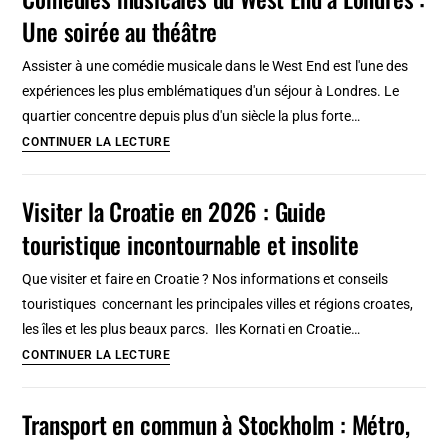
:
Une soirée au théâtre
Belle
idée
Assister à une comédie musicale dans le West End est l'une des
de
expériences les plus emblématiques d'un séjour à Londres. Le
balade
quartier concentre depuis plus d'un siècle la plus forte…
à
Comédies
CONTINUER LA LECTURE
travers
musicales
la
du
Visiter la Croatie en 2026 : Guide
ville
West
touristique incontournable et insolite
End
à
Que visiter et faire en Croatie ? Nos informations et conseils
Londres
touristiques concernant les principales villes et régions croates,
:
les îles et les plus beaux parcs. Iles Kornati en Croatie…
Une
Visiter
CONTINUER LA LECTURE
soirée
la
au
Croatie
Transport en commun à Stockholm : Métro,
théâtre
en