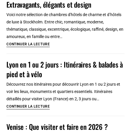
Extravagants, élégants et design
à
Copenhague
Voici notre sélection de chambres d'hôtels de charme et d’hôtels
:
de luxe à Stockholm. Entre chic, romantique, moderne,
Classe,
thématique, classique, excentrique, écologique, raffiné, design, en
design,
amoureux, en famille ou entre…
mauresque…
8
CONTINUER LA LECTURE
en
hôtels
2026
de
Lyon en 1 ou 2 jours : Itinéraires & balades à
luxe
pied et à vélo
à
Stockholm
Découvrez nos itinéraires pour découvrir Lyon en 1 ou 2 jours et
en
voir les lieux, monuments et quartiers essentiels. Itinéraires
2026
détaillés pour visiter Lyon (France) en 2, 3 jours ou…
:
Lyon
CONTINUER LA LECTURE
Extravagants,
en
élégants
1
Venise : Que visiter et faire en 2026 ?
et
ou