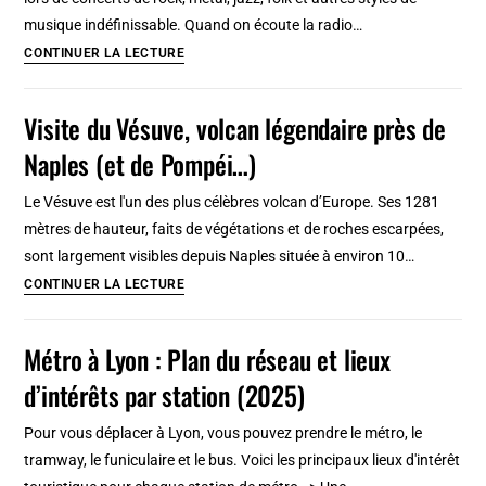
musique indéfinissable. Quand on écoute la radio…
Cracovie
CONTINUER LA LECTURE
:
7
Visite du Vésuve, volcan légendaire près de
lieux
Naples (et de Pompéi…)
pour
des
Le Vésuve est l'un des plus célèbres volcan d’Europe. Ses 1281
concerts
mètres de hauteur, faits de végétations et de roches escarpées,
de
sont largement visibles depuis Naples située à environ 10…
rock,
Visite
CONTINUER LA LECTURE
metal,
du
jazz…
Vésuve,
Métro à Lyon : Plan du réseau et lieux
volcan
d’intérêts par station (2025)
légendaire
près
Pour vous déplacer à Lyon, vous pouvez prendre le métro, le
de
tramway, le funiculaire et le bus. Voici les principaux lieux d'intérêt
Naples