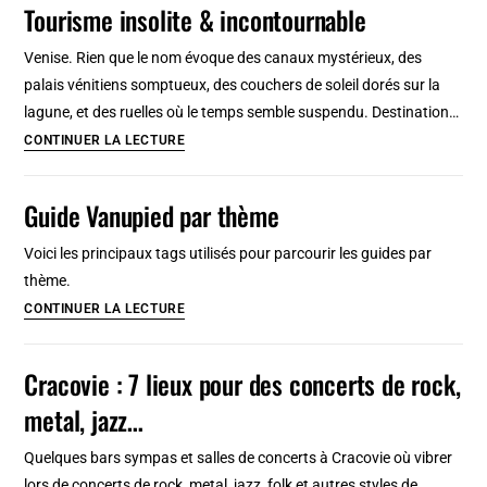
design
Tourisme insolite & incontournable
2
jours
Venise. Rien que le nom évoque des canaux mystérieux, des
:
palais vénitiens somptueux, des couchers de soleil dorés sur la
Itinéraires
lagune, et des ruelles où le temps semble suspendu. Destination…
&
Venise
CONTINUER LA LECTURE
balades
:
à
Que
Guide Vanupied par thème
pied
visiter
et
et
Voici les principaux tags utilisés pour parcourir les guides par
à
faire
thème.
vélo
en
Guide
CONTINUER LA LECTURE
2026
Vanupied
?
par
Cracovie : 7 lieux pour des concerts de rock,
Tourisme
thème
metal, jazz…
insolite
&
Quelques bars sympas et salles de concerts à Cracovie où vibrer
incontournable
lors de concerts de rock, metal, jazz, folk et autres styles de