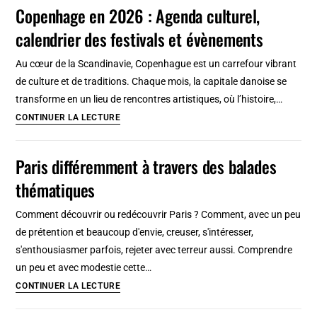
2026
Copenhage en 2026 : Agenda culturel,
:
calendrier des festivals et évènements
Agenda
culturel,
Au cœur de la Scandinavie, Copenhague est un carrefour vibrant
calendrier
de culture et de traditions. Chaque mois, la capitale danoise se
des
transforme en un lieu de rencontres artistiques, où l’histoire,…
festivals
Copenhage
CONTINUER LA LECTURE
et
en
évènements
2026
Paris différemment à travers des balades
:
thématiques
Agenda
culturel,
Comment découvrir ou redécouvrir Paris ? Comment, avec un peu
calendrier
de prétention et beaucoup d'envie, creuser, s'intéresser,
des
s'enthousiasmer parfois, rejeter avec terreur aussi. Comprendre
festivals
un peu et avec modestie cette…
et
Paris
CONTINUER LA LECTURE
évènements
différemment