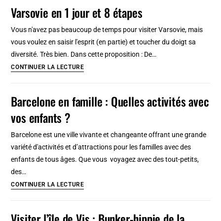
à
Varsovie en 1 jour et 8 étapes
travers
des
Vous n'avez pas beaucoup de temps pour visiter Varsovie, mais
balades
vous voulez en saisir l'esprit (en partie) et toucher du doigt sa
thématiques
diversité. Très bien. Dans cette proposition : De…
Varsovie
CONTINUER LA LECTURE
en
1
Barcelone en famille : Quelles activités avec
jour
vos enfants ?
et
8
Barcelone est une ville vivante et changeante offrant une grande
étapes
variété d'activités et d’attractions pour les familles avec des
enfants de tous âges. Que vous voyagez avec des tout-petits,
des…
Barcelone
CONTINUER LA LECTURE
en
famille
Visiter l’île de Vis : Bunker-hippie de la
: