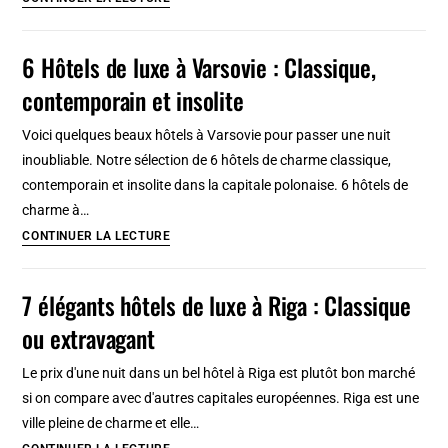
l’opéra
salles
de
6 Hôtels de luxe à Varsovie : Classique,
concert
contemporain et insolite
à
Helsinki
Voici quelques beaux hôtels à Varsovie pour passer une nuit
:
inoubliable. Notre sélection de 6 hôtels de charme classique,
Rock,
contemporain et insolite dans la capitale polonaise. 6 hôtels de
jazz,
charme à…
opéra
6
CONTINUER LA LECTURE
Hôtels
de
7 élégants hôtels de luxe à Riga : Classique
luxe
ou extravagant
à
Varsovie
Le prix d'une nuit dans un bel hôtel à Riga est plutôt bon marché
:
si on compare avec d'autres capitales européennes. Riga est une
Classique,
ville pleine de charme et elle…
contemporain
7