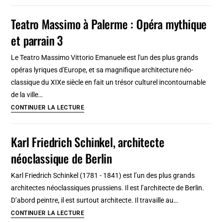
Wielki,
[San
Grand
Teatro Massimo à Palerme : Opéra mythique
Ferdinando]
Théâtre
et parrain 3
et
Opéra
Le Teatro Massimo Vittorio Emanuele est l'un des plus grands
de
opéras lyriques d'Europe, et sa magnifique architecture néo-
Varsovie
classique du XIXe siècle en fait un trésor culturel incontournable
:
de la ville…
A
Teatro
CONTINUER LA LECTURE
ne
Massimo
pas
à
Karl Friedrich Schinkel, architecte
rater
Palerme
!
néoclassique de Berlin
:
[Centre-
Opéra
Nord]
Karl Friedrich Schinkel (1781 - 1841) est l’un des plus grands
mythique
architectes néoclassiques prussiens. Il est l’architecte de Berlin.
et
D’abord peintre, il est surtout architecte. Il travaille au…
parrain
Karl
CONTINUER LA LECTURE
3