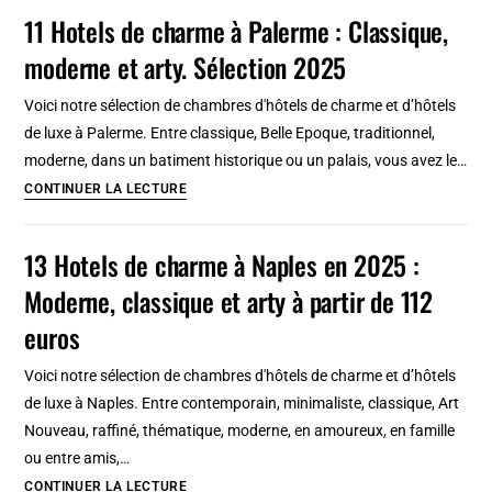
classique,
11 Hotels de charme à Palerme : Classique,
ballet
moderne et arty. Sélection 2025
à
Rome
Voici notre sélection de chambres d'hôtels de charme et d’hôtels
en
de luxe à Palerme. Entre classique, Belle Epoque, traditionnel,
5
moderne, dans un batiment historique ou un palais, vous avez le…
lieux
11
CONTINUER LA LECTURE
Hotels
de
13 Hotels de charme à Naples en 2025 :
charme
Moderne, classique et arty à partir de 112
à
Palerme
euros
:
Voici notre sélection de chambres d'hôtels de charme et d’hôtels
Classique,
de luxe à Naples. Entre contemporain, minimaliste, classique, Art
moderne
Nouveau, raffiné, thématique, moderne, en amoureux, en famille
et
ou entre amis,…
arty.
13
CONTINUER LA LECTURE
Sélection