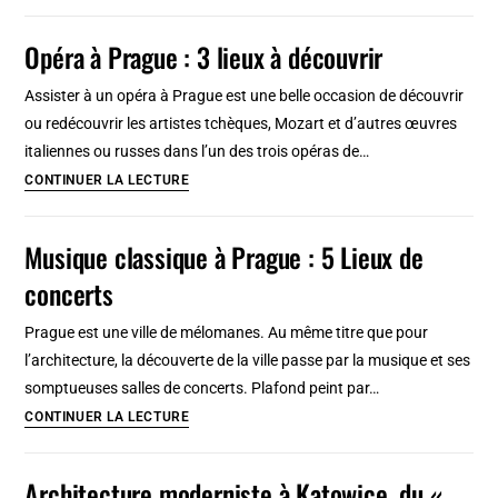
Friedrich
Schinkel,
Opéra à Prague : 3 lieux à découvrir
architecte
néoclassique
Assister à un opéra à Prague est une belle occasion de découvrir
de
ou redécouvrir les artistes tchèques, Mozart et d’autres œuvres
Berlin
italiennes ou russes dans l’un des trois opéras de…
Opéra
CONTINUER LA LECTURE
à
Prague
Musique classique à Prague : 5 Lieux de
:
concerts
3
lieux
Prague est une ville de mélomanes. Au même titre que pour
à
l’architecture, la découverte de la ville passe par la musique et ses
découvrir
somptueuses salles de concerts. Plafond peint par…
Musique
CONTINUER LA LECTURE
classique
à
Architecture moderniste à Katowice, du «
Prague