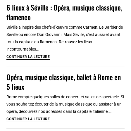
classique
6 lieux à Séville : Opéra, musique classique,
en
et
6
flamenco
ballet
lieux
à
Séville a inspiré des chefs-d’œuvre comme Carmen, Le Barbier de
Lyon
Séville ou encore Don Giovanni. Mais Séville, c'est aussi et avant
en
tout la capitale du flamenco. Retrouvez les lieux
5
incontournables…
lieux
6
CONTINUER LA LECTURE
lieux
à
Opéra, musique classique, ballet à Rome en
Séville
5 lieux
:
Opéra,
Rome compte quelques salles de concert et salles de spectacle. Si
musique
vous souhaitez écouter de la musique classique ou assister à un
classique,
opéra, découvrez nos adresses dans la capitale italienne.…
flamenco
Opéra,
CONTINUER LA LECTURE
musique