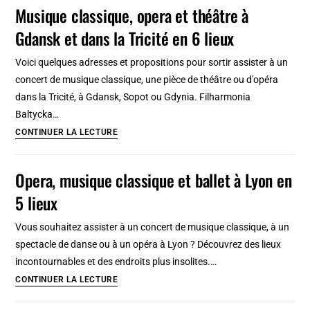
d’Amsterdam
Musique classique, opera et théâtre à
:
Gdansk et dans la Tricité en 6 lieux
Opéra
classique
Voici quelques adresses et propositions pour sortir assister à un
et
concert de musique classique, une pièce de théâtre ou d'opéra
ballet
dans la Tricité, à Gdansk, Sopot ou Gdynia. Filharmonia
d’avant
Baltycka…
garde
Musique
CONTINUER LA LECTURE
classique,
opera
Opera, musique classique et ballet à Lyon en
et
5 lieux
théâtre
à
Vous souhaitez assister à un concert de musique classique, à un
Gdansk
spectacle de danse ou à un opéra à Lyon ? Découvrez des lieux
et
incontournables et des endroits plus insolites.…
dans
Opera,
CONTINUER LA LECTURE
la
musique
Tricité