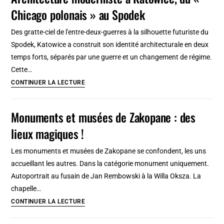
Chicago polonais » au Spodek
:
5
Des gratte-ciel de l'entre-deux-guerres à la silhouette futuriste du
Lieux
Spodek, Katowice a construit son identité architecturale en deux
de
temps forts, séparés par une guerre et un changement de régime.
concerts
Cette…
Architecture
CONTINUER LA LECTURE
moderniste
à
Monuments et musées de Zakopane : des
Katowice,
lieux magiques !
du
«
Les monuments et musées de Zakopane se confondent, les uns
Chicago
accueillant les autres. Dans la catégorie monument uniquement.
polonais
Autoportrait au fusain de Jan Rembowski à la Willa Oksza. La
»
chapelle…
au
Monuments
CONTINUER LA LECTURE
Spodek
et