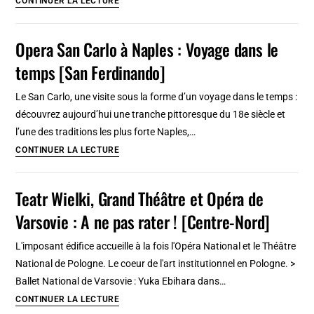
CONTINUER LA LECTURE
et
élégants
insolite
hôtels
Opera San Carlo à Naples : Voyage dans le
de
temps [San Ferdinando]
luxe
à
Le San Carlo, une visite sous la forme d’un voyage dans le temps :
Riga
découvrez aujourd’hui une tranche pittoresque du 18e siècle et
:
l’une des traditions les plus forte Naples,…
Classique
Opera
CONTINUER LA LECTURE
ou
San
extravagant
Carlo
Teatr Wielki, Grand Théâtre et Opéra de
à
Varsovie : A ne pas rater ! [Centre-Nord]
Naples
:
L'imposant édifice accueille à la fois l'Opéra National et le Théâtre
Voyage
National de Pologne. Le coeur de l'art institutionnel en Pologne. >
dans
Ballet National de Varsovie : Yuka Ebihara dans…
le
Teatr
CONTINUER LA LECTURE
temps