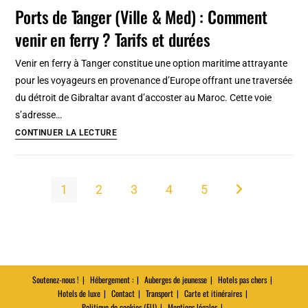
musées
Ports de Tanger (Ville & Med) : Comment
de
venir en ferry ? Tarifs et durées
Zakopane
:
Venir en ferry à Tanger constitue une option maritime attrayante
des
pour les voyageurs en provenance d’Europe offrant une traversée
lieux
du détroit de Gibraltar avant d’accoster au Maroc. Cette voie
magiques
s’adresse…
!
Ports
CONTINUER LA LECTURE
de
Tanger
(Ville
1
2
3
4
5
Aller à la page s
&
Med)
:
Comment
venir
Soutenez-nous !
Hébergement :
Auberges de jeunesse
Hotels pas chers
en
Hotels de luxe
Contact
Transport
Carte et itinéraires
ferry
Politique de cookies (EU)
Mentions légales