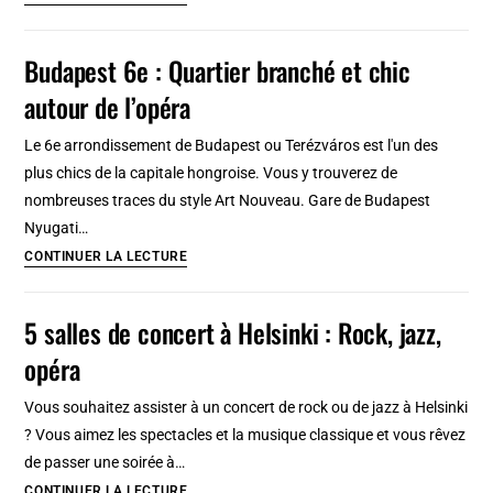
Hotels
2025
de
Budapest 6e : Quartier branché et chic
charme
autour de l’opéra
à
Naples
Le 6e arrondissement de Budapest ou Terézváros est l'un des
en
plus chics de la capitale hongroise. Vous y trouverez de
2025
nombreuses traces du style Art Nouveau. Gare de Budapest
:
Nyugati…
Moderne,
Budapest
CONTINUER LA LECTURE
classique
6e
et
:
5 salles de concert à Helsinki : Rock, jazz,
arty
Quartier
à
opéra
branché
partir
et
de
Vous souhaitez assister à un concert de rock ou de jazz à Helsinki
chic
112
? Vous aimez les spectacles et la musique classique et vous rêvez
autour
euros
de passer une soirée à…
de
5
CONTINUER LA LECTURE