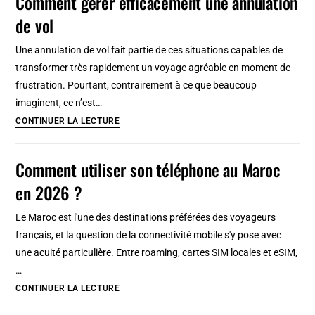
Comment gérer efficacement une annulation
Nicolas
de vol
Copernic
(WRO)
Une annulation de vol fait partie de ces situations capables de
:
transformer très rapidement un voyage agréable en moment de
Comment
frustration. Pourtant, contrairement à ce que beaucoup
rejoindre
imaginent, ce n’est…
le
Comment
CONTINUER LA LECTURE
centre
gérer
?
efficacement
Comment utiliser son téléphone au Maroc
une
en 2026 ?
annulation
de
Le Maroc est l'une des destinations préférées des voyageurs
vol
français, et la question de la connectivité mobile s'y pose avec
une acuité particulière. Entre roaming, cartes SIM locales et eSIM,
…
Comment
CONTINUER LA LECTURE
utiliser