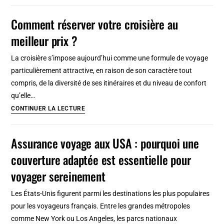
gérer
entre
la
Comment réserver votre croisière au
Théoule
pluie
et
meilleur prix ?
en
Menton
camping
La croisière s’impose aujourd’hui comme une formule de voyage
avec
particulièrement attractive, en raison de son caractère tout
des
compris, de la diversité de ses itinéraires et du niveau de confort
enfants
qu’elle…
sans
Comment
CONTINUER LA LECTURE
perdre
réserver
le
votre
Assurance voyage aux USA : pourquoi une
moral
croisière
couverture adaptée est essentielle pour
au
meilleur
voyager sereinement
prix
Les États-Unis figurent parmi les destinations les plus populaires
?
pour les voyageurs français. Entre les grandes métropoles
comme New York ou Los Angeles, les parcs nationaux