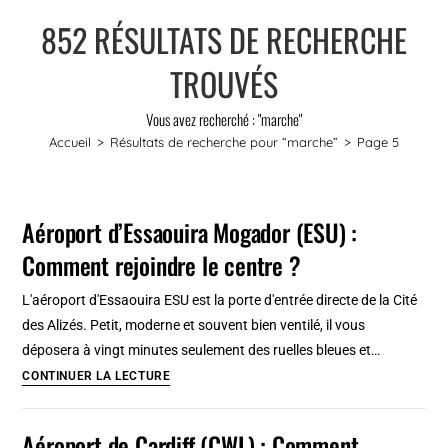
852
RÉSULTATS DE RECHERCHE
TROUVÉS
Vous avez recherché : "marche"
Accueil
>
Résultats de recherche pour
“marche”
>
Page 5
Aéroport d’Essaouira Mogador (ESU) :
Comment rejoindre le centre ?
L'aéroport d'Essaouira ESU est la porte d'entrée directe de la Cité
des Alizés. Petit, moderne et souvent bien ventilé, il vous
déposera à vingt minutes seulement des ruelles bleues et…
Aéroport
CONTINUER LA LECTURE
d’Essaouira
Mogador
Aéroport de Cardiff (CWL) : Comment