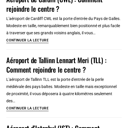
(ESU)
rejoindre le centre ?
:
Comment
L'aéroport de Cardiff CWL est la porte d'entrée du Pays de Galles.
rejoindre
Modeste en taille, remarquablement bien positionné et plus facile
le
à traverser que ses grands voisins anglais, il vous…
centre
Aéroport
CONTINUER LA LECTURE
?
de
Cardiff
Aéroport de Tallinn Lennart Meri (TLL) :
(CWL)
Comment rejoindre le centre ?
:
Comment
L'aéroport de Tallinn TLL est la porte d'entrée de la perle
rejoindre
médiévale des pays baltes. Modeste en taille mais exceptionnel
le
de proximité, il vous déposera à quatre kilomètres seulement
centre
des…
?
Aéroport
CONTINUER LA LECTURE
de
Tallinn
Aéroport d’Istanbul (IST) : Comment