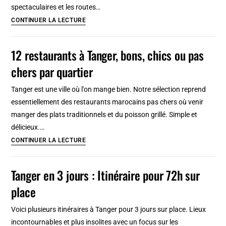
spectaculaires et les routes…
Assurance
CONTINUER LA LECTURE
voyage
aux
12 restaurants à Tanger, bons, chics ou pas
USA
chers par quartier
:
pourquoi
Tanger est une ville où l'on mange bien. Notre sélection reprend
une
essentiellement des restaurants marocains pas chers où venir
couverture
manger des plats traditionnels et du poisson grillé. Simple et
adaptée
délicieux.…
est
12
CONTINUER LA LECTURE
essentielle
restaurants
pour
à
Tanger en 3 jours : Itinéraire pour 72h sur
voyager
Tanger,
sereinement
place
bons,
chics
Voici plusieurs itinéraires à Tanger pour 3 jours sur place. Lieux
ou
incontournables et plus insolites avec un focus sur les