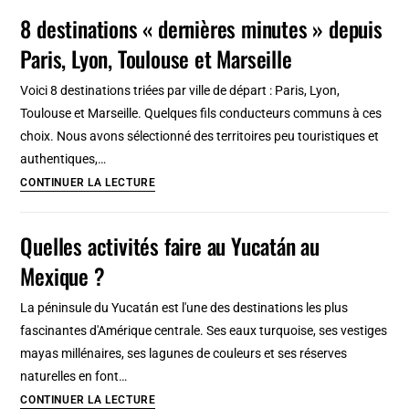
son
8 destinations « dernières minutes » depuis
téléphone
Paris, Lyon, Toulouse et Marseille
au
Maroc
Voici 8 destinations triées par ville de départ : Paris, Lyon,
en
Toulouse et Marseille. Quelques fils conducteurs communs à ces
2026
choix. Nous avons sélectionné des territoires peu touristiques et
?
authentiques,…
8
CONTINUER LA LECTURE
destinations
« dernières
Quelles activités faire au Yucatán au
minutes »
Mexique ?
depuis
Paris,
La péninsule du Yucatán est l'une des destinations les plus
Lyon,
fascinantes d'Amérique centrale. Ses eaux turquoise, ses vestiges
Toulouse
mayas millénaires, ses lagunes de couleurs et ses réserves
et
naturelles en font…
Marseille
Quelles
CONTINUER LA LECTURE