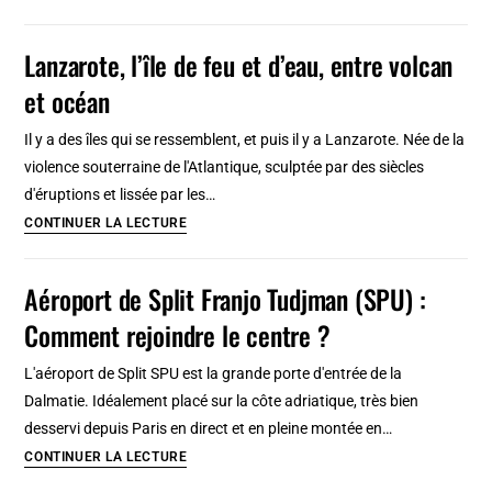
activités
faire
Lanzarote, l’île de feu et d’eau, entre volcan
au
et océan
Yucatán
au
Il y a des îles qui se ressemblent, et puis il y a Lanzarote. Née de la
Mexique
violence souterraine de l'Atlantique, sculptée par des siècles
?
d'éruptions et lissée par les…
Lanzarote,
CONTINUER LA LECTURE
l’île
de
Aéroport de Split Franjo Tudjman (SPU) :
feu
Comment rejoindre le centre ?
et
d’eau,
L'aéroport de Split SPU est la grande porte d'entrée de la
entre
Dalmatie. Idéalement placé sur la côte adriatique, très bien
volcan
desservi depuis Paris en direct et en pleine montée en…
et
Aéroport
CONTINUER LA LECTURE
océan
de