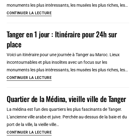
pas
monuments les plus intéressants, les musées les plus riches, les…
chers
Tanger
CONTINUER LA LECTURE
par
en
quartier
3
Tanger en 1 jour : Itinéraire pour 24h sur
jours
place
:
Itinéraire
Voici un itinéraire pour une journée à Tanger au Maroc. Lieux
pour
incontournables et plus insolites avec un focus sur les
72h
monuments les plus intéressants, les musées les plus riches, les…
sur
Tanger
CONTINUER LA LECTURE
place
en
1
Quartier de la Médina, vieille ville de Tanger
jour
:
La médina est l'un des quartiers les plus fascinants de Tanger.
Itinéraire
L'ancienne ville arabe et juive. Perchée au-dessus de la baie et du
pour
port de la ville, la vieille ville…
24h
Quartier
CONTINUER LA LECTURE