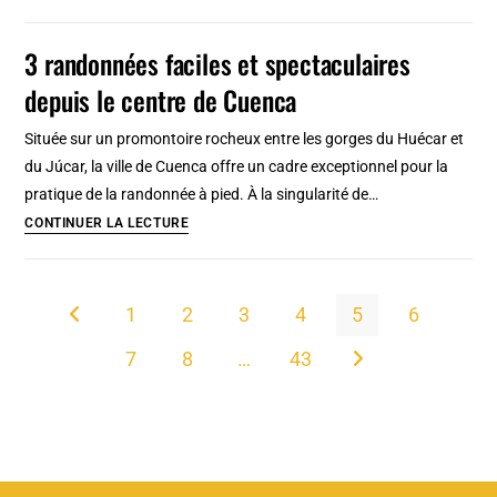
sur
de
place
la
3 randonnées faciles et spectaculaires
Médina,
depuis le centre de Cuenca
vieille
ville
Située sur un promontoire rocheux entre les gorges du Huécar et
de
du Júcar, la ville de Cuenca offre un cadre exceptionnel pour la
Tanger
pratique de la randonnée à pied. À la singularité de…
3
CONTINUER LA LECTURE
randonnées
faciles
et
1
2
3
4
5
6
Go to the previous page
spectaculaires
7
8
…
43
depuis
Aller à la page suivan
le
centre
de
Cuenca