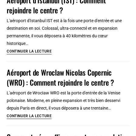
Lennart
rejoindre le centre ?
Meri
(TLL)
L'aéroport d'Istanbul IST est à la fois une porte d'entrée et une
:
destination en soi. Colossal, ultra-connecté et en expansion
Comment
permanente, il vous déposera à 40 kilomètres du cœur
rejoindre
historique…
le
Aéroport
CONTINUER LA LECTURE
centre
d’Istanbul
?
(IST)
Aéroport de Wroclaw Nicolas Copernic
:
(WRO) : Comment rejoindre le centre ?
Comment
rejoindre
L'aéroport de Wrocław WRO est la porte d'entrée de la Venise
le
polonaise. Moderne, en pleine expansion et très bien desservi
centre
depuis Paris en direct, il vous déposera à une trentaine…
?
Aéroport
CONTINUER LA LECTURE
de
Wroclaw