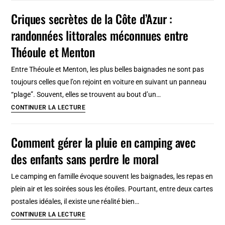
Split
Criques secrètes de la Côte d’Azur :
Franjo
randonnées littorales méconnues entre
Tudjman
(SPU)
Théoule et Menton
:
Entre Théoule et Menton, les plus belles baignades ne sont pas
Comment
toujours celles que l’on rejoint en voiture en suivant un panneau
rejoindre
“plage”. Souvent, elles se trouvent au bout d’un…
le
Criques
CONTINUER LA LECTURE
centre
secrètes
?
de
Comment gérer la pluie en camping avec
la
des enfants sans perdre le moral
Côte
d’Azur
Le camping en famille évoque souvent les baignades, les repas en
:
plein air et les soirées sous les étoiles. Pourtant, entre deux cartes
randonnées
postales idéales, il existe une réalité bien…
littorales
Comment
CONTINUER LA LECTURE
méconnues