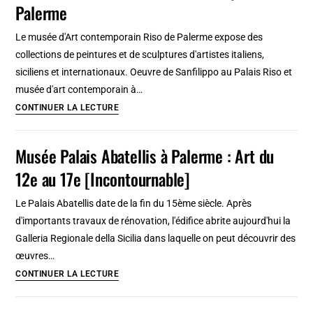
Palerme
à
Naples
Le musée d'Art contemporain Riso de Palerme expose des
:
collections de peintures et de sculptures d'artistes italiens,
Planches
siciliens et internationaux. Oeuvre de Sanfilippo au Palais Riso et
et
musée d'art contemporain à…
concerts
Palais
CONTINUER LA LECTURE
Riso
et
Musée Palais Abatellis à Palerme : Art du
musée
12e au 17e [Incontournable]
d’art
contemporain
Le Palais Abatellis date de la fin du 15ème siècle. Après
à
d'importants travaux de rénovation, l'édifice abrite aujourd'hui la
Palerme
Galleria Regionale della Sicilia dans laquelle on peut découvrir des
œuvres…
Musée
CONTINUER LA LECTURE
Palais
Abatellis