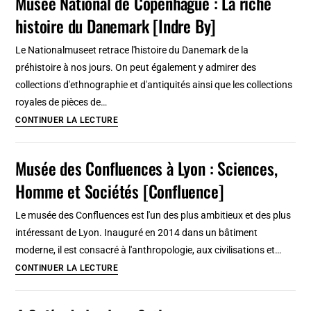
Musée National de Copenhague : La riche
:
nouveau
histoire du Danemark [Indre By]
Musée
d’art
Le Nationalmuseet retrace l'histoire du Danemark de la
contemporain
préhistoire à nos jours. On peut également y admirer des
municipal
collections d'ethnographie et d'antiquités ainsi que les collections
sympa
royales de pièces de…
[Salario]
Musée
CONTINUER LA LECTURE
National
de
Musée des Confluences à Lyon : Sciences,
Copenhague
Homme et Sociétés [Confluence]
:
La
Le musée des Confluences est l'un des plus ambitieux et des plus
riche
intéressant de Lyon. Inauguré en 2014 dans un bâtiment
histoire
moderne, il est consacré à l'anthropologie, aux civilisations et…
du
Musée
CONTINUER LA LECTURE
Danemark
des
[Indre
Confluences
By]