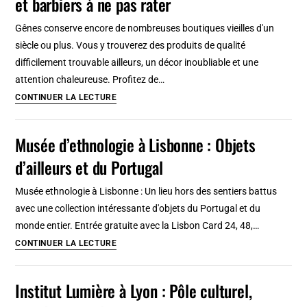
et barbiers à ne pas rater
2
et
Gênes conserve encore de nombreuses boutiques vieilles d'un
3
siècle ou plus. Vous y trouverez des produits de qualité
jours
difficilement trouvable ailleurs, un décor inoubliable et une
à
attention chaleureuse. Profitez de…
pied
Insolites
CONTINUER LA LECTURE
(20
à
étapes)
Gênes
Musée d’ethnologie à Lisbonne : Objets
:
d’ailleurs et du Portugal
5
boutiques,
Musée ethnologie à Lisbonne : Un lieu hors des sentiers battus
drogueries
avec une collection intéressante d'objets du Portugal et du
et
monde entier. Entrée gratuite avec la Lisbon Card 24, 48,…
barbiers
Musée
CONTINUER LA LECTURE
à
d’ethnologie
ne
à
Institut Lumière à Lyon : Pôle culturel,
pas
Lisbonne
rater