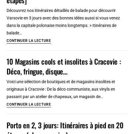
affaires
Oporto
Découvrez nos itinéraires détaillés de balade pour découvrir
Varsovie en 3 jours avec des bonnes idées aussi si vous venez
dans la capitale polonaise moins longtemps. > Itinéraires de
balade…
Varsovie
CONTINUER LA LECTURE
en
3
10 Magasins cools et insolites à Cracovie :
jours
Déco, fringue, disque…
:
Itinéraires
Voici une sélection de boutiques et de magasins insolites et
à
originaux à Cracovie : De la déco communiste, aux vinyls en
pied
passant par un atelier de chapeaux, un magasin de…
[20
10
CONTINUER LA LECTURE
étapes]
Magasins
cools
Porto en 2, 3 jours: Itinéraires à pied en 20
et
insolites