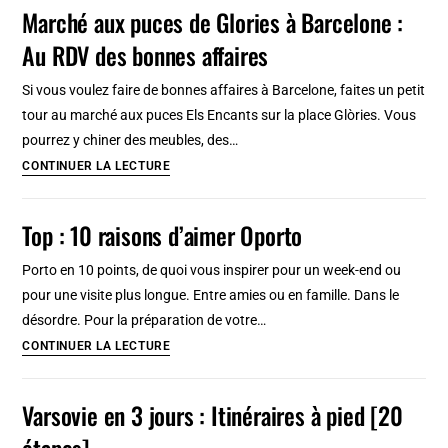
à
Marché aux puces de Glories à Barcelone :
Lisbonne
Au RDV des bonnes affaires
:
Idées
Si vous voulez faire de bonnes affaires à Barcelone, faites un petit
de
tour au marché aux puces Els Encants sur la place Glòries. Vous
balade
pourrez y chiner des meubles, des…
[Centre
Marché
CONTINUER LA LECTURE
Ouest]
aux
puces
Top : 10 raisons d’aimer Oporto
de
Glories
Porto en 10 points, de quoi vous inspirer pour un week-end ou
à
pour une visite plus longue. Entre amies ou en famille. Dans le
Barcelone
désordre. Pour la préparation de votre…
:
Top
CONTINUER LA LECTURE
Au
:
RDV
10
Varsovie en 3 jours : Itinéraires à pied [20
des
raisons
étapes]
bonnes
d’aimer