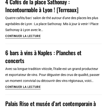
4 Cafés de la place Sathonay :
à
Incontournable à Lyon ! [Terreaux]
Lyon
:
Quatre cafés/bar/ salon de thé autour d'une des places les plus
Sciences,
agréables de Lyon : La place Sathonay. Mis à jour à venir ! Place
Homme
Sathonay à Lyon avec le…
et
4
CONTINUER LA LECTURE
Sociétés
Cafés
[Confluence]
de
6 bars à vins à Naples : Planches et
la
concerts
place
Sathonay
Avec sa longue tradition viticole, l'Italie est un grand producteur
:
et exportateur de vins. Pour déguster des crus de qualité, passer
Incontournable
un moment convivial ou découvrir des vins régionaux, voici…
à
6
CONTINUER LA LECTURE
Lyon
bars
!
à
Palais Riso et musée d’art contemporain à
[Terreaux]
vins