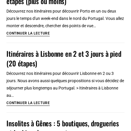
étapes (plus ou moins)
à
Découvrez nos itinéraires pour découvrir Porto en un ou deux
Cracovie
jours le temps d'un week-end dans le nord du Portugal. Vous allez
:
monter et descendre, chercher des points de vue…
Déco,
Porto
CONTINUER LA LECTURE
fringue,
en
disque…
2,
Itinéraires à Lisbonne en 2 et 3 jours à pied
3
(20 étapes)
jours:
Itinéraires
Découvrez nos itinéraires pour découvrir Lisbonne en 2 ou 3
à
jours. Nous avons aussi quelques propositions si vous décidez de
pied
séjourner plus longtemps au Portugal. > Itinéraires à Lisbonne
en
au…
20
Itinéraires
CONTINUER LA LECTURE
étapes
à
(plus
Lisbonne
Insolites à Gênes : 5 boutiques, drogueries
ou
en
moins)