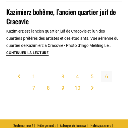
d’art
Kazimierz bohême, l’ancien quartier juif de
moderne
Cracovie
de
Palerme
Kazimierz est l'ancien quartier juif de Cracovie et l'un des
:
quartiers préférés des artistes et des étudiants. Vue aérienne du
Pour
quartier de Kazimierz à Cracovie - Photo d'Ingo Mehling Le…
les
Kazimierz
CONTINUER LA LECTURE
esthètes
bohême,
l’ancien
quartier
1
…
3
4
5
6
Go to the previous page
juif
7
8
9
10
de
Aller à la page suivan
Cracovie
Soutenez-nous !
Hébergement :
Auberges de jeunesse
Hotels pas chers