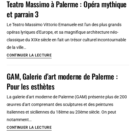
Teatro Massimo à Palerme : Opéra mythique
à
et parrain 3
Palerme
:
Le Teatro Massimo Vittorio Emanuele est l'un des plus grands
Art
opéras lyriques d'Europe, et sa magnifique architecture néo-
du
classique du XIXe siècle en fait un trésor culturel incontournable
12e
de la ville…
au
Teatro
CONTINUER LA LECTURE
17e
Massimo
[Incontournable]
à
GAM, Galerie d’art moderne de Palerme :
Palerme
Pour les esthètes
:
Opéra
La galerie d'art moderne de Palerme (GAM) présente plus de 200
mythique
œuvres d'art comprenant des sculptures et des peintures
et
italiennes et siciliennes du 18ème au 20ème siècle. On peut
parrain
notamment…
3
GAM,
CONTINUER LA LECTURE
Galerie