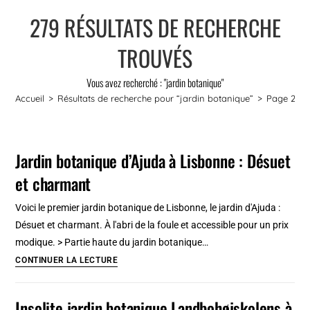
279
RÉSULTATS DE RECHERCHE
TROUVÉS
Vous avez recherché : "jardin botanique"
Accueil
>
Résultats de recherche pour
“jardin botanique”
>
Page 2
Jardin botanique d’Ajuda à Lisbonne : Désuet
et charmant
Voici le premier jardin botanique de Lisbonne, le jardin d'Ajuda :
Désuet et charmant. À l'abri de la foule et accessible pour un prix
modique. > Partie haute du jardin botanique…
Jardin
CONTINUER LA LECTURE
botanique
d’Ajuda
Insolite jardin botanique Landbohøjskolens à