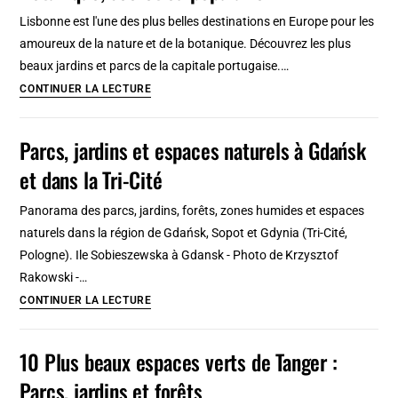
botaniques
Lisbonne est l'une des plus belles destinations en Europe pour les
autour
amoureux de la nature et de la botanique. Découvrez les plus
de
beaux jardins et parcs de la capitale portugaise.…
Dubrovnik
9
CONTINUER LA LECTURE
plus
beaux
Parcs, jardins et espaces naturels à Gdańsk
jardins
et dans la Tri-Cité
de
Lisbonne
Panorama des parcs, jardins, forêts, zones humides et espaces
:
naturels dans la région de Gdańsk, Sopot et Gdynia (Tri-Cité,
Botanique,
Pologne). Ile Sobieszewska à Gdansk - Photo de Krzysztof
secret
Rakowski -…
ou
Parcs,
CONTINUER LA LECTURE
populaire
jardins
et
10 Plus beaux espaces verts de Tanger :
espaces
Parcs, jardins et forêts
naturels