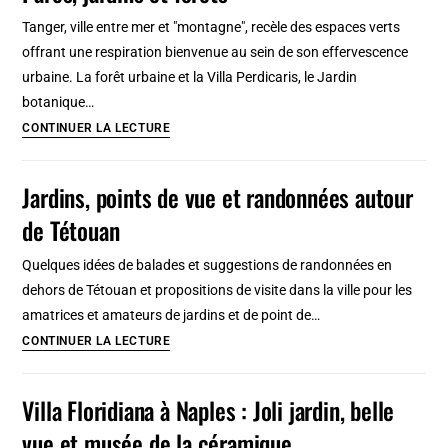
à
Tanger, ville entre mer et "montagne", recèle des espaces verts
Gdańsk
offrant une respiration bienvenue au sein de son effervescence
et
urbaine. La forêt urbaine et la Villa Perdicaris, le Jardin
dans
botanique…
la
10
CONTINUER LA LECTURE
Tri-
Plus
Cité
beaux
Jardins, points de vue et randonnées autour
espaces
de Tétouan
verts
de
Quelques idées de balades et suggestions de randonnées en
Tanger
dehors de Tétouan et propositions de visite dans la ville pour les
:
amatrices et amateurs de jardins et de point de…
Parcs,
Jardins,
CONTINUER LA LECTURE
jardins
points
et
de
Villa Floridiana à Naples : Joli jardin, belle
forêts
vue
vue et musée de la céramique
et