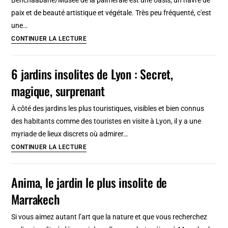
paix et de beauté artistique et végétale. Très peu fréquenté, c'est
une…
Musée
CONTINUER LA LECTURE
de
la
6 jardins insolites de Lyon : Secret,
palmeraie
magique, surprenant
:
Jardin
À côté des jardins les plus touristiques, visibles et bien connus
&
des habitants comme des touristes en visite à Lyon, il y a une
musée
myriade de lieux discrets où admirer…
d’art
6
CONTINUER LA LECTURE
moderne
jardins
insolites
Anima, le jardin le plus insolite de
de
Marrakech
Lyon
:
Si vous aimez autant l’art que la nature et que vous recherchez
Secret,