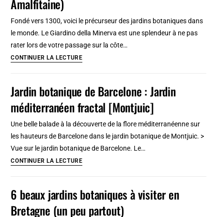
Amalfitaine)
:
à
Fondé vers 1300, voici le précurseur des jardins botaniques dans
considérer
le monde. Le Giardino della Minerva est une splendeur à ne pas
si
rater lors de votre passage sur la côte…
vous
Jardin
CONTINUER LA LECTURE
êtes
botanique
à
de
Jardin botanique de Barcelone : Jardin
côté
Minerve
méditerranéen fractal [Montjuic]
à
Salerne
Une belle balade à la découverte de la flore méditerranéenne sur
(côte
les hauteurs de Barcelone dans le jardin botanique de Montjuic. >
Amalfitaine)
Vue sur le jardin botanique de Barcelone. Le…
Jardin
CONTINUER LA LECTURE
botanique
de
6 beaux jardins botaniques à visiter en
Barcelone
Bretagne (un peu partout)
: