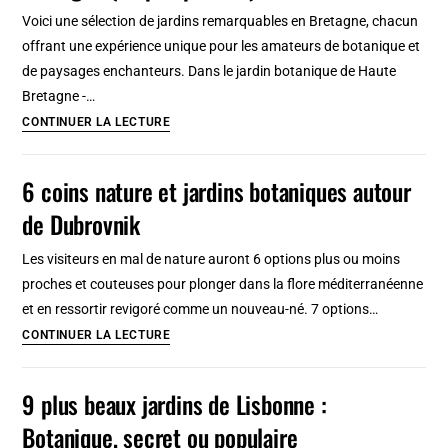
Jardin
Voici une sélection de jardins remarquables en Bretagne, chacun
méditerranéen
offrant une expérience unique pour les amateurs de botanique et
fractal
de paysages enchanteurs. Dans le jardin botanique de Haute
[Montjuic]
Bretagne -…
6
CONTINUER LA LECTURE
beaux
jardins
6 coins nature et jardins botaniques autour
botaniques
de Dubrovnik
à
visiter
Les visiteurs en mal de nature auront 6 options plus ou moins
en
proches et couteuses pour plonger dans la flore méditerranéenne
Bretagne
et en ressortir revigoré comme un nouveau-né. 7 options…
(un
6
CONTINUER LA LECTURE
peu
coins
partout)
nature
9 plus beaux jardins de Lisbonne :
et
Botanique, secret ou populaire
jardins