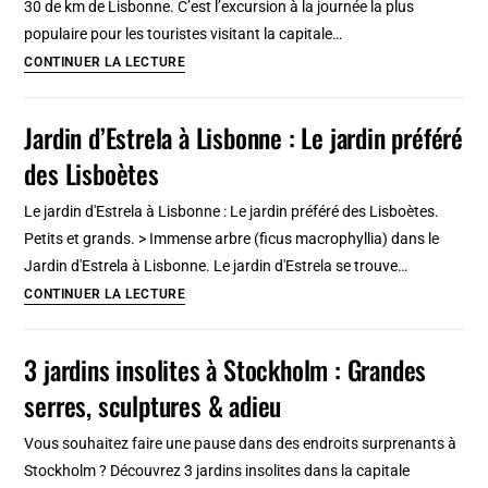
30 de km de Lisbonne. C’est l’excursion à la journée la plus
Beaux,
populaire pour les touristes visitant la capitale…
insolites,
Chateaux
CONTINUER LA LECTURE
sauvages
&
et
jardins
Jardin d’Estrela à Lisbonne : Le jardin préféré
surprenants
à
des Lisboètes
Sintra
?
Le jardin d'Estrela à Lisbonne : Le jardin préféré des Lisboètes.
6
Petits et grands. > Immense arbre (ficus macrophyllia) dans le
Lieux
Jardin d'Estrela à Lisbonne. Le jardin d'Estrela se trouve…
insolites
Jardin
CONTINUER LA LECTURE
à
d’Estrela
30
à
3 jardins insolites à Stockholm : Grandes
km
Lisbonne
de
serres, sculptures & adieu
:
Lisbonne
Le
Vous souhaitez faire une pause dans des endroits surprenants à
jardin
Stockholm ? Découvrez 3 jardins insolites dans la capitale
préféré