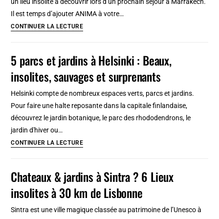
un lieu insolite à découvrir lors d’un prochain séjour à Marrakech.
magique,
Il est temps d’ajouter ANIMA à votre…
surprenant
Anima,
CONTINUER LA LECTURE
le
jardin
5 parcs et jardins à Helsinki : Beaux,
le
insolites, sauvages et surprenants
plus
insolite
Helsinki compte de nombreux espaces verts, parcs et jardins.
de
Pour faire une halte reposante dans la capitale finlandaise,
Marrakech
découvrez le jardin botanique, le parc des rhododendrons, le
jardin d'hiver ou…
5
CONTINUER LA LECTURE
parcs
et
Chateaux & jardins à Sintra ? 6 Lieux
jardins
insolites à 30 km de Lisbonne
à
Helsinki
Sintra est une ville magique classée au patrimoine de l’Unesco à
: