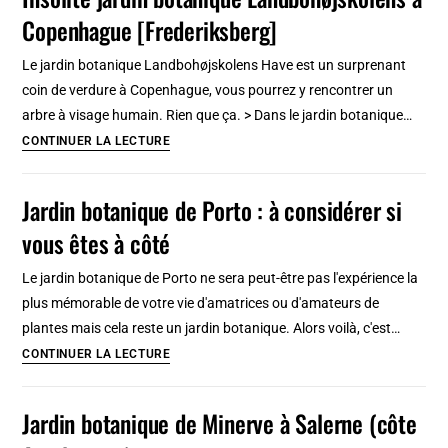
à
Copenhague [Frederiksberg]
Lisbonne
:
Le jardin botanique Landbohøjskolens Have est un surprenant
Désuet
coin de verdure à Copenhague, vous pourrez y rencontrer un
et
arbre à visage humain. Rien que ça. > Dans le jardin botanique…
charmant
Insolite
CONTINUER LA LECTURE
jardin
botanique
Jardin botanique de Porto : à considérer si
Landbohøjskolens
vous êtes à côté
à
Copenhague
Le jardin botanique de Porto ne sera peut-être pas l'expérience la
[Frederiksberg]
plus mémorable de votre vie d'amatrices ou d'amateurs de
plantes mais cela reste un jardin botanique. Alors voilà, c'est…
Jardin
CONTINUER LA LECTURE
botanique
de
Jardin botanique de Minerve à Salerne (côte
Porto