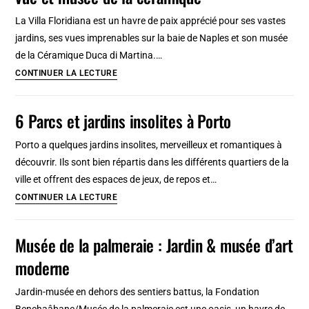
randonnées
La Villa Floridiana est un havre de paix apprécié pour ses vastes
autour
jardins, ses vues imprenables sur la baie de Naples et son musée
de
de la Céramique Duca di Martina.…
Tétouan
Villa
CONTINUER LA LECTURE
Floridiana
à
6 Parcs et jardins insolites à Porto
Naples
:
Porto a quelques jardins insolites, merveilleux et romantiques à
Joli
découvrir. Ils sont bien répartis dans les différents quartiers de la
jardin,
ville et offrent des espaces de jeux, de repos et…
belle
6
CONTINUER LA LECTURE
vue
Parcs
et
et
Musée de la palmeraie : Jardin & musée d’art
musée
jardins
moderne
de
insolites
la
à
Jardin-musée en dehors des sentiers battus, la Fondation
céramique
Porto
Benchaâbane/Musée de la palmeraie est une oasis, un havre de