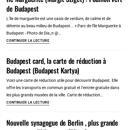
de Budapest
Budapest
:
L’île de marguerite est une oasis de verdure, de calme et de
lieu
détente au beau milieu de Budapest... > Parc de l'île Marguerite à
le
Budapest - Photo de Dia_n @…
plus
Ile
CONTINUER LA LECTURE
photographié
Marguerite
(Margit
Budapest card, la carte de réduction à
Sziget)
Budapest (Budapest Kartya)
:
Poumon
Voici une carte de réduction utile pour découvrir Budapest. Elle
vert
offre les transports en commun gratuit et l’entrée gratuite dans
de
les plus grands musées de la ville. Carte de réduction…
Budapest
Budapest
CONTINUER LA LECTURE
card,
la
Nouvelle synagogue de Berlin , plus grande
carte