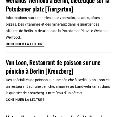
:
Potsdamer platz [Tiergarten]
A
travers
Informations nutritionnelles pour vos woks, salades, pâtes,
les
pizzas. Des vitamines et des minéraux dans le quartier des
styles
affaires de Berlin. A deux pas de la Potsdamer Platz, le Weilands
et
Wellfood…
les
Weilands
CONTINUER LA LECTURE
monuments
Wellfood
à
Van Loon, Restaurant de poisson sur une
Berlin,
péniche à Berlin [Kreuzberg]
diététique
sur
Des spécialités de poisson sur une péniche à Berlin. Van Loon est
la
un restaurant sur une péniche, amarrée au Landwehrkanal, dans
Potsdamer
le quartier de Kreuzberg. Entre l’eau d’un côté et…
platz
Van
CONTINUER LA LECTURE
[Tiergarten]
Loon,
Restaurant