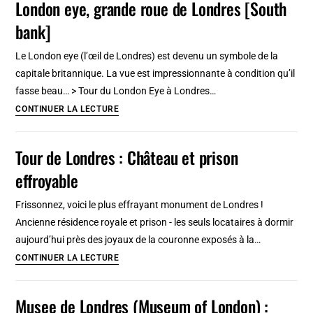
London eye, grande roue de Londres [South
Londres
bank]
au
Palais
Le London eye (l’œil de Londres) est devenu un symbole de la
de
capitale britannique. La vue est impressionnante à condition qu’il
Westminster
fasse beau… > Tour du London Eye à Londres…
[Westminster]
London
CONTINUER LA LECTURE
eye,
grande
Tour de Londres : Château et prison
roue
effroyable
de
Londres
Frissonnez, voici le plus effrayant monument de Londres !
[South
Ancienne résidence royale et prison - les seuls locataires à dormir
bank]
aujourd’hui près des joyaux de la couronne exposés à la…
Tour
CONTINUER LA LECTURE
de
Londres
Musee de Londres (Museum of London) :
: