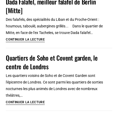
Dada Falafel, meilleur falafel de Berlin
restaurant
[Mitte]
et
épicerie
Des falafels, des spécialités du Liban et du Proche-Orient :
fine
houmous, taboulé, aubergines grillés... Dans le quartier de
à
Mitte, en face de l'ex Tacheles, se trouve Dada falafel…
Berlin
Dada
CONTINUER LA LECTURE
[Mitte]
Falafel,
meilleur
Quartiers de Soho et Covent garden, le
falafel
centre de Londres
de
Berlin
Les quartiers voisins de Soho et de Covent Garden sont
[Mitte]
l'épicentre de Londres. Ce sont parmi les quartiers de sorties
nocturnes les plus animés de Londres avec de nombreux
théâtres,…
Quartiers
CONTINUER LA LECTURE
de
Soho