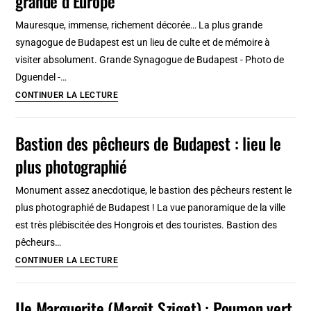
grande d’Europe
arts
Mauresque, immense, richement décorée… La plus grande
de
synagogue de Budapest est un lieu de culte et de mémoire à
Londres
visiter absolument. Grande Synagogue de Budapest - Photo de
[Westminster]
Dguendel -…
Grande
CONTINUER LA LECTURE
synagogue
de
Bastion des pêcheurs de Budapest : lieu le
Budapest
plus photographié
:
La
Monument assez anecdotique, le bastion des pêcheurs restent le
plus
plus photographié de Budapest ! La vue panoramique de la ville
grande
est très plébiscitée des Hongrois et des touristes. Bastion des
d’Europe
pêcheurs…
Bastion
CONTINUER LA LECTURE
des
pêcheurs
Ile Marguerite (Margit Sziget) : Poumon vert
de