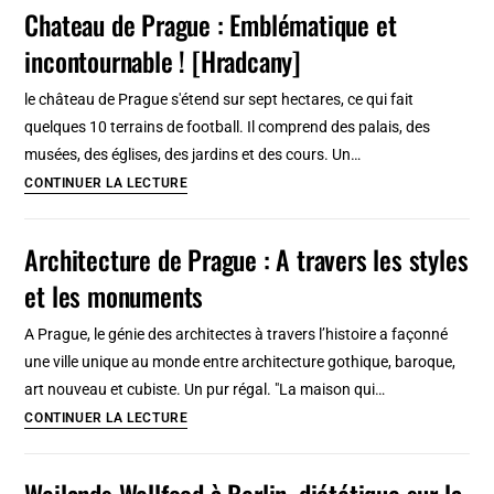
Prague
Chateau de Prague : Emblématique et
et
incontournable ! [Hradcany]
tramway
:
le château de Prague s'étend sur sept hectares, ce qui fait
Plan,
quelques 10 terrains de football. Il comprend des palais, des
tarifs
musées, des églises, des jardins et des cours. Un…
et
Chateau
CONTINUER LA LECTURE
lieux
de
d’intérêt
Prague
Architecture de Prague : A travers les styles
(2026)
:
et les monuments
Emblématique
et
A Prague, le génie des architectes à travers l’histoire a façonné
incontournable
une ville unique au monde entre architecture gothique, baroque,
!
art nouveau et cubiste. Un pur régal. "La maison qui…
[Hradcany]
Architecture
CONTINUER LA LECTURE
de
Prague
Weilands Wellfood à Berlin, diététique sur la