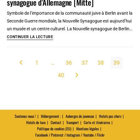
synagogue d’Allemagne [Mitte]
de
réduction
Symbole de l’importance de la communauté juive à Berlin avant la
à
Seconde Guerre mondiale, la Nouvelle Synagogue est aujourd’hui
Budapest
un musée et un centre culturel. La Nouvelle synagogue de Berlin…
(Budapest
Nouvelle
CONTINUER LA LECTURE
Kartya)
synagogue
de
Berlin
1
…
36
37
38
39
Go to the previous page
,
40
plus
Aller à la page suivante
grande
synagogue
d’Allemagne
[Mitte]
Soutenez-nous !
Hébergement :
Auberges de jeunesse
Hotels pas chers
Hotels de luxe
Contact
Transport
Carte et itinéraires
Politique de cookies (EU)
Mentions légales
Facebook / Pinterest / Instagram / Youtube / Flickr