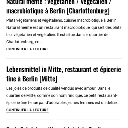
Natural’mente : végétarien / végétalien /
de
macrobiotique à Berlin [Charlottenburg]
poisson
sur
Plats végétariens et végétaliens, cuisine macrobiotique à Berlin.
une
Natural’mente est un restaurant macrobiotique, qui sert des plats
péniche
bio, végétarien et végétalien. Il est situé dans le quartier de
à
Charlottenburg, en…
Berlin
Natural’mente
CONTINUER LA LECTURE
[Kreuzberg]
:
végétarien
Lebensmittel in Mitte, restaurant et épicerie
/
fine à Berlin [Mitte]
végétalien
/
Les joies de produits de qualité vendus avec amour. Dans le
macrobiotique
quartier de Mitte, comme son nom l’indique, ce petit restaurant-
à
épicerie fine tenue par d’adorables jeunes femmes est un délice…
Berlin
Lebensmittel
CONTINUER LA LECTURE
[Charlottenburg]
in
Mitte,