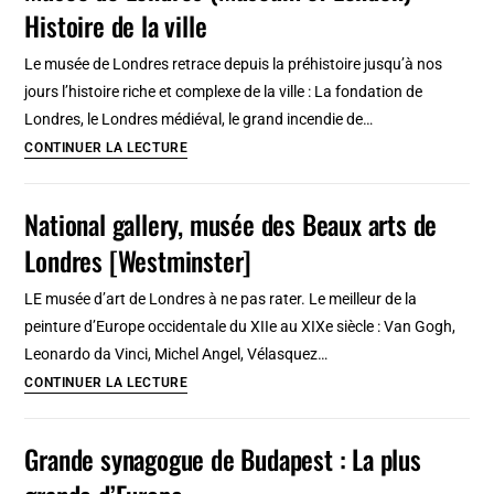
Histoire de la ville
Château
et
Le musée de Londres retrace depuis la préhistoire jusqu’à nos
prison
jours l’histoire riche et complexe de la ville : La fondation de
effroyable
Londres, le Londres médiéval, le grand incendie de…
Musee
CONTINUER LA LECTURE
de
Londres
National gallery, musée des Beaux arts de
(Museum
Londres [Westminster]
of
London)
LE musée d’art de Londres à ne pas rater. Le meilleur de la
:
peinture d’Europe occidentale du XIIe au XIXe siècle : Van Gogh,
Histoire
Leonardo da Vinci, Michel Angel, Vélasquez…
de
National
CONTINUER LA LECTURE
la
gallery,
ville
musée
Grande synagogue de Budapest : La plus
des
Beaux