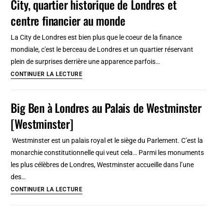
City, quartier historique de Londres et
et
centre financier au monde
Covent
garden,
La City de Londres est bien plus que le coeur de la finance
le
mondiale, c'est le berceau de Londres et un quartier réservant
centre
plein de surprises derrière une apparence parfois…
de
City,
CONTINUER LA LECTURE
Londres
quartier
historique
Big Ben à Londres au Palais de Westminster
de
[Westminster]
Londres
et
Westminster est un palais royal et le siège du Parlement. C’est la
centre
monarchie constitutionnelle qui veut cela… Parmi les monuments
financier
les plus célèbres de Londres, Westminster accueille dans l’une
au
des…
monde
Big
CONTINUER LA LECTURE
Ben
à