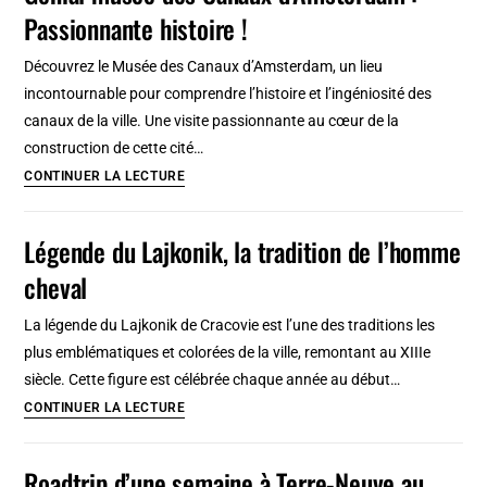
Raccolte
Passionnante histoire !
Amsterdam
Frugone
:
Découvrez le Musée des Canaux d’Amsterdam, un lieu
Oeuvre
incontournable pour comprendre l’histoire et l’ingéniosité des
pionnière
canaux de la ville. Une visite passionnante au cœur de la
de
construction de cette cité…
l’architecture
Génial
CONTINUER LA LECTURE
néerlandaise
musée
des
Légende du Lajkonik, la tradition de l’homme
Canaux
cheval
d’Amsterdam
:
La légende du Lajkonik de Cracovie est l’une des traditions les
Passionnante
plus emblématiques et colorées de la ville, remontant au XIIIe
histoire
siècle. Cette figure est célébrée chaque année au début…
!
Légende
CONTINUER LA LECTURE
du
Lajkonik,
Roadtrip d’une semaine à Terre-Neuve au
la