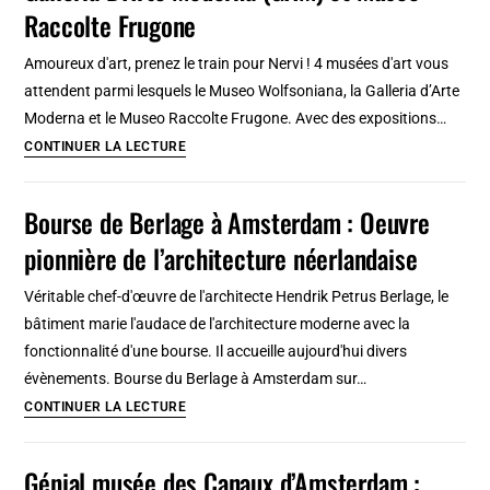
de
Raccolte Frugone
visite
Amoureux d'art, prenez le train pour Nervi ! 4 musées d'art vous
et
attendent parmi lesquels le Museo Wolfsoniana, la Galleria d’Arte
conseils
Moderna et le Museo Raccolte Frugone. Avec des expositions…
Musées
CONTINUER LA LECTURE
d’art
de
Bourse de Berlage à Amsterdam : Oeuvre
Nervi
pionnière de l’architecture néerlandaise
:
Musée
Véritable chef-d'œuvre de l'architecte Hendrik Petrus Berlage, le
Wolfsoniana,
bâtiment marie l'audace de l'architecture moderne avec la
Galleria
fonctionnalité d'une bourse. Il accueille aujourd'hui divers
D’Arte
évènements. Bourse du Berlage à Amsterdam sur…
Moderna
Bourse
CONTINUER LA LECTURE
(GAM)
de
et
Berlage
Génial musée des Canaux d’Amsterdam :
Musée
à