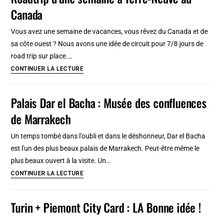
Canada
tradition
de
Vous avez une semaine de vacances, vous rêvez du Canada et de
l’homme
sa côte ouest ? Nous avons une idée de circuit pour 7/8 jours de
cheval
road trip sur place.…
Roadtrip
CONTINUER LA LECTURE
d’une
semaine
Palais Dar el Bacha : Musée des confluences
à
de Marrakech
Terre-
Neuve
Un temps tombé dans l'oubli et dans le déshonneur, Dar el Bacha
au
est l'un des plus beaux palais de Marrakech. Peut-être même le
Canada
plus beaux ouvert à la visite. Un…
Palais
CONTINUER LA LECTURE
Dar
el
Turin + Piemont City Card : LA Bonne idée !
Bacha