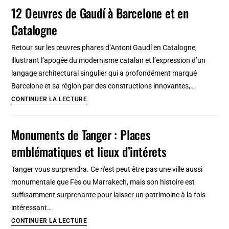
Marie
12 Oeuvres de Gaudí à Barcelone et en
sur
et
la
Catalogne
Saint-
Baltique
Julien
Retour sur les œuvres phares d’Antoni Gaudí en Catalogne,
de
illustrant l’apogée du modernisme catalan et l’expression d’un
Cuenca
langage architectural singulier qui a profondément marqué
:
Barcelone et sa région par des constructions innovantes,…
Incontournable
12
CONTINUER LA LECTURE
mille
Oeuvres
feuille
de
Monuments de Tanger : Places
Gaudí
emblématiques et lieux d’intérets
à
Barcelone
Tanger vous surprendra. Ce n'est peut être pas une ville aussi
et
monumentale que Fès ou Marrakech, mais son histoire est
en
suffisamment surprenante pour laisser un patrimoine à la fois
Catalogne
intéressant…
Monuments
CONTINUER LA LECTURE