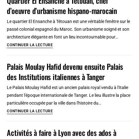
Quartier El Ensanche à Tétouan, chef
Médina
d’oeuvre d’urbanisme hispano-marocain
de
Tétouan
Le quartier El Ensanche à Tétouan est une véritable fenêtre sur le
passé colonial espagnol du Maroc. Son urbanisme soigné et son
architecture élégante en font un lieu incontournable pour…
Quartier
CONTINUER LA LECTURE
El
Ensanche
Palais Moulay Hafid devenu ensuite Palais
à
des Institutions italiennes à Tanger
Tétouan,
chef
Le Palais Moulay Hafid est un ancien palais royal vendu à l'Italie
d’oeuvre
pendant l'époque internationale de Tanger. Le lieu illustre la place
d’urbanisme
particulière occupée par la ville dans l'histoire du…
hispano-
Palais
CONTINUER LA LECTURE
marocain
Moulay
Hafid
Activités à faire à Lyon avec des ados à
devenu