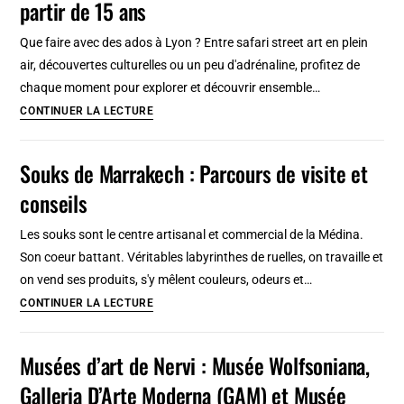
partir de 15 ans
ensuite
Palais
Que faire avec des ados à Lyon ? Entre safari street art en plein
des
air, découvertes culturelles ou un peu d'adrénaline, profitez de
Institutions
chaque moment pour explorer et découvrir ensemble…
italiennes
Activités
CONTINUER LA LECTURE
à
à
Tanger
faire
Souks de Marrakech : Parcours de visite et
à
conseils
Lyon
avec
Les souks sont le centre artisanal et commercial de la Médina.
des
Son coeur battant. Véritables labyrinthes de ruelles, on travaille et
ados
on vend ses produits, s'y mêlent couleurs, odeurs et…
à
Souks
CONTINUER LA LECTURE
partir
de
de
Marrakech
Musées d’art de Nervi : Musée Wolfsoniana,
15
:
ans
Galleria D’Arte Moderna (GAM) et Musée
Parcours