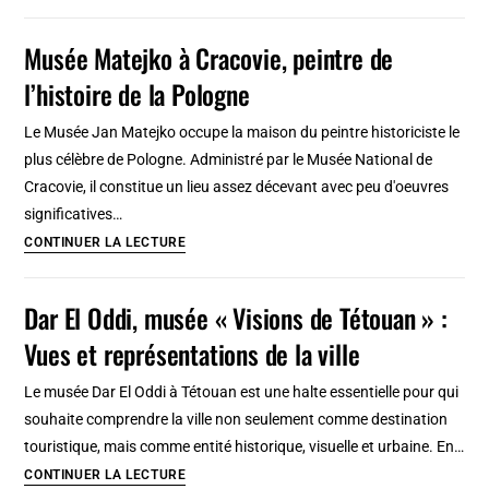
de
Tanger
Musée Matejko à Cracovie, peintre de
:
l’histoire de la Pologne
Places
emblématiques
Le Musée Jan Matejko occupe la maison du peintre historiciste le
et
plus célèbre de Pologne. Administré par le Musée National de
lieux
Cracovie, il constitue un lieu assez décevant avec peu d'oeuvres
d’intérets
significatives…
Musée
CONTINUER LA LECTURE
Matejko
à
Dar El Oddi, musée « Visions de Tétouan » :
Cracovie,
Vues et représentations de la ville
peintre
de
Le musée Dar El Oddi à Tétouan est une halte essentielle pour qui
l’histoire
souhaite comprendre la ville non seulement comme destination
de
touristique, mais comme entité historique, visuelle et urbaine. En…
la
Dar
CONTINUER LA LECTURE
Pologne