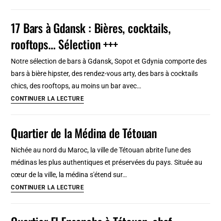
El
Oddi,
17 Bars à Gdansk : Bières, cocktails,
musée
rooftops… Sélection +++
« Visions
de
Notre sélection de bars à Gdansk, Sopot et Gdynia comporte des
Tétouan »
bars à bière hipster, des rendez-vous arty, des bars à cocktails
:
chics, des rooftops, au moins un bar avec…
Vues
17
CONTINUER LA LECTURE
et
Bars
représentations
à
Quartier de la Médina de Tétouan
de
Gdansk
la
:
Nichée au nord du Maroc, la ville de Tétouan abrite l'une des
ville
Bières,
médinas les plus authentiques et préservées du pays. Située au
cocktails,
cœur de la ville, la médina s'étend sur…
rooftops…
Quartier
CONTINUER LA LECTURE
Sélection
de
+++
la