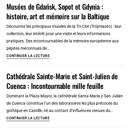
musées
Musées de Gdańsk, Sopot et Gdynia :
de
histoire, art et mémoire sur la Baltique
Zakopane
:
Découvrez les principaux musées de la Tri-Cité (Trójmiasto) : leur
des
collection, leur intérêt pour une visite et leurs informations
lieux
pratiques. Des incontournables de la mémoire européenne aux
magiques
pépites méconnues de…
!
Musées
CONTINUER LA LECTURE
de
Gdańsk,
Cathédrale Sainte-Marie et Saint-Julien de
Sopot
Cuenca : Incontournable mille feuille
et
Gdynia
Dominant la Plaza Mayor, la cathédrale Santa María y San Julián
:
de Cuenca constitue l’un des laboratoires les plus précoces du
histoire,
gothique en Castille, né au contact d’influences venues du…
art
Cathédrale
CONTINUER LA LECTURE
et
Sainte-
mémoire