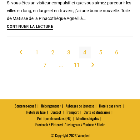
:
Si vous êtes un visiteur compulsif et que vous aimez parcourir les
Musée
villes en long, en large et en travers, j’ai une bonne nouvelle. Toile
des
de Matisse de la Pinacothèque Agnelli à…
confluences
Turin
CONTINUER LA LECTURE
de
+
Marrakech
Piemont
City
1
2
3
4
5
6
Go to the previous page
Card
7
…
11
:
Aller à la page suivante
LA
Bonne
idée
!
Soutenez-nous !
Hébergement :
Auberges de jeunesse
Hotels pas chers
Hotels de luxe
Contact
Transport
Carte et itinéraires
Politique de cookies (EU)
Mentions légales
Facebook / Pinterest / Instagram / Youtube / Flickr
© Copyright 2026 Vanupied