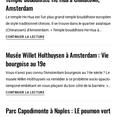
de
Amsterdam
Prague
:
Le temple He Hua est l'un plus grand temple bouddhiste européen
Exceptionnel
de style traditionnel chinois. Il se trouve dans le quartier asiatique
et
(Chinatown) d’Amsterdam. > Temple bouddhiste He Hua à…
décevant
Temple
CONTINUER LA LECTURE
[Josefov]
bouddhiste
He
Musée Willet Holthuysen à Amsterdam : Vie
Hua
bourgoise au 19e
à
Chinatown,
Vous n’avez pas connu l’Amsterdam bourgeois au 19e siècle ? Le
Amsterdam
musée Willet-Holthuysen va remédier à ce problème socio-spacio-
temporel embêtant en vous plaçant du bon côté de la barrière. >…
Musée
CONTINUER LA LECTURE
Willet
Holthuysen
Parc Capodimonte à Naples : LE poumon vert
à