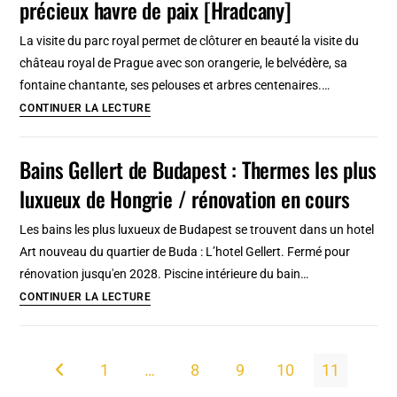
précieux havre de paix [Hradcany]
de
Prague,
La visite du parc royal permet de clôturer en beauté la visite du
coin
château royal de Prague avec son orangerie, le belvédère, sa
chic
fontaine chantante, ses pelouses et arbres centenaires.…
du
Jardin
CONTINUER LA LECTURE
Vieux
royal
Prague
du
Bains Gellert de Budapest : Thermes les plus
château
luxueux de Hongrie / rénovation en cours
de
Prague
Les bains les plus luxueux de Budapest se trouvent dans un hotel
:
Art nouveau du quartier de Buda : L’hotel Gellert. Fermé pour
Un
rénovation jusqu'en 2028. Piscine intérieure du bain…
précieux
Bains
CONTINUER LA LECTURE
havre
Gellert
de
de
paix
Budapest
1
…
8
9
10
11
Go to the previous page
[Hradcany]
: