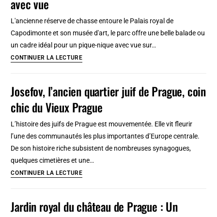
avec vue
Amsterdam
:
L'ancienne réserve de chasse entoure le Palais royal de
Vie
Capodimonte et son musée d'art, le parc offre une belle balade ou
bourgoise
un cadre idéal pour un pique-nique avec vue sur…
au
Parc
CONTINUER LA LECTURE
19e
Capodimonte
à
Josefov, l’ancien quartier juif de Prague, coin
Naples
chic du Vieux Prague
:
LE
L’histoire des juifs de Prague est mouvementée. Elle vit fleurir
poumon
l’une des communautés les plus importantes d’Europe centrale.
vert
De son histoire riche subsistent de nombreuses synagogues,
avec
quelques cimetières et une…
vue
Josefov,
CONTINUER LA LECTURE
l’ancien
quartier
Jardin royal du château de Prague : Un
juif