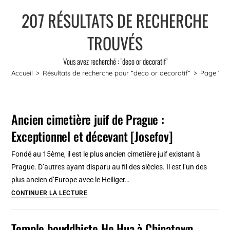
207
RÉSULTATS DE RECHERCHE
TROUVÉS
Vous avez recherché : "deco or decoratif"
Accueil
>
Résultats de recherche pour
“deco or decoratif”
>
Page 11
Ancien cimetière juif de Prague :
Exceptionnel et décevant [Josefov]
Fondé au 15ème, il est le plus ancien cimetière juif existant à
Prague. D’autres ayant disparu au fil des siècles. Il est l’un des
plus ancien d’Europe avec le Heiliger…
Ancien
CONTINUER LA LECTURE
cimetière
juif
Temple bouddhiste He Hua à Chinatown,