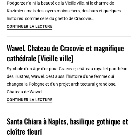
Podgorze n'a ni la beauté de la Vieille ville, ni le charme de
à
Kazimierz mais des loyers moins chers, des bars et quelques
Berlin
histoires comme celle du ghetto de Cracovie…
est
Podgorze,
CONTINUER LA LECTURE
unique
nouveau
?
quartier
Wawel, Chateau de Cracovie et magnifique
« alternatif »
cathédrale [Vieille ville]
au
sud
Symbole d'un âge d'or pour Cracovie, château royal et panthéon
de
des illustres, Wawel, c'est aussi l'histoire d'une femme qui
Cracovie
changea la Pologne et d'un projet architectural grandiose.
Chateau de Wawel…
Wawel,
CONTINUER LA LECTURE
Chateau
de
Santa Chiara à Naples, basilique gothique et
Cracovie
cloître fleuri
et
magnifique