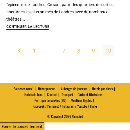
:
l'épicentre de Londres. Ce sont parmi les quartiers de sorties
Sauvage
nocturnes les plus animés de Londres avec de nombreux
et
théâtres,…
paisible
Quartiers
CONTINUER LA LECTURE
de
Soho
et
1
…
7
8
9
10
Go to the previous page
Covent
garden,
le
centre
de
Soutenez-nous !
Hébergement :
Auberges de jeunesse
Hotels pas chers
Londres
Hotels de luxe
Contact
Transport
Carte et itinéraires
Politique de cookies (EU)
Mentions légales
Facebook / Pinterest / Instagram / Youtube / Flickr
© Copyright 2026 Vanupied
Gérer le consentement