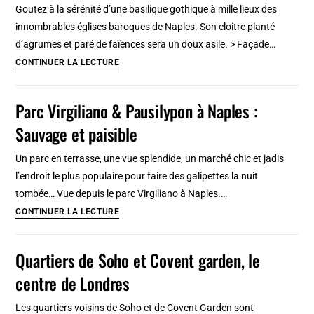
Goutez à la sérénité d’une basilique gothique à mille lieux des
cathédrale
innombrables églises baroques de Naples. Son cloitre planté
[Vieille
d’agrumes et paré de faïences sera un doux asile. > Façade…
ville]
Santa
CONTINUER LA LECTURE
Chiara
à
Parc Virgiliano & Pausilypon à Naples :
Naples,
Sauvage et paisible
basilique
gothique
Un parc en terrasse, une vue splendide, un marché chic et jadis
et
l’endroit le plus populaire pour faire des galipettes la nuit
cloître
tombée… Vue depuis le parc Virgiliano à Naples.…
fleuri
Parc
CONTINUER LA LECTURE
Virgiliano
&
Quartiers de Soho et Covent garden, le
Pausilypon
centre de Londres
à
Naples
Les quartiers voisins de Soho et de Covent Garden sont