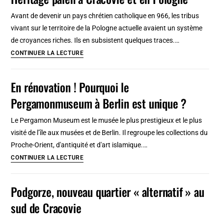
de
Cracovie
Avant de devenir un pays chrétien catholique en 966, les tribus
:
vivant sur le territoire de la Pologne actuelle avaient un système
Art
de croyances riches. Ils en subsistent quelques traces.…
moderne
Héritage
CONTINUER LA LECTURE
et
païen
arts
à
En rénovation ! Pourquoi le
deco
Cracovie
Pergamonmuseum à Berlin est unique ?
et
en
Le Pergamon Museum est le musée le plus prestigieux et le plus
Pologne
visité de l’île aux musées et de Berlin. Il regroupe les collections du
Proche-Orient, d'antiquité et d'art islamique.…
En
CONTINUER LA LECTURE
rénovation
!
Podgorze, nouveau quartier « alternatif » au
Pourquoi
sud de Cracovie
le
Pergamonmuseum