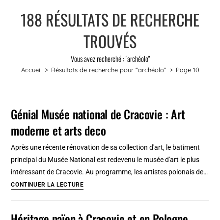
188
RÉSULTATS DE RECHERCHE
TROUVÉS
Vous avez recherché : "archéolo"
Accueil
>
Résultats de recherche pour
“archéolo”
>
Page 10
Génial Musée national de Cracovie : Art
moderne et arts deco
Après une récente rénovation de sa collection d'art, le batiment
principal du Musée National est redevenu le musée d'art le plus
intéressant de Cracovie. Au programme, les artistes polonais de…
Génial
CONTINUER LA LECTURE
Musée
national
Héritage païen à Cracovie et en Pologne