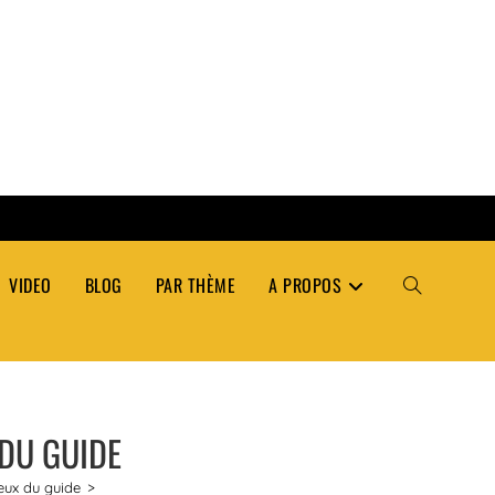
VIDEO
BLOG
PAR THÈME
A PROPOS
TOGGLE
WEBSITE
 DU GUIDE
SEARCH
eux du guide
>