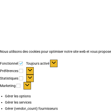
Nous utilisons des cookies pour optimiser notre site web et vous proposer 
Fonctionnel
Fonctionnel
Toujours activé
Préférences
Préférences
Statistiques
Statistiques
Marketing
Marketing
Gérer les options
Gérer les services
Gérer {vendor_count} fournisseurs