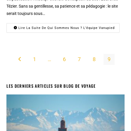
Tézier. Sans sa gentillesse, sa patience et sa pédagogie : le site
serait toujours sous…
Lire La Suite De Qui Sommes Nous ? L’équipe Vanupied
1
…
6
7
8
9
Go to the previous page
LES DERNIERS ARTICLES SUR BLOG DE VOYAGE