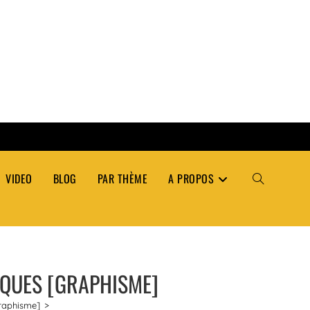
VIDEO
BLOG
PAR THÈME
A PROPOS
TOGGLE
WEBSITE
IQUES [GRAPHISME]
SEARCH
Graphisme]
>