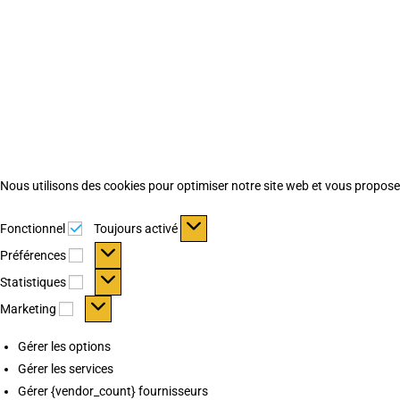
Nous utilisons des cookies pour optimiser notre site web et vous proposer 
Fonctionnel
Fonctionnel
Toujours activé
Préférences
Préférences
Statistiques
Statistiques
Marketing
Marketing
Gérer les options
Gérer les services
Gérer {vendor_count} fournisseurs