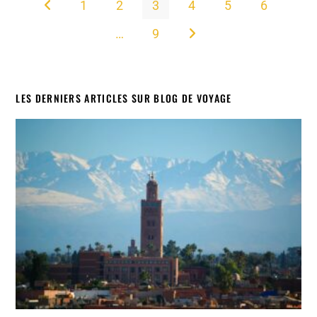
1
2
3
4
5
6
Go to the previous page
…
9
Aller à la page suivante
LES DERNIERS ARTICLES SUR BLOG DE VOYAGE