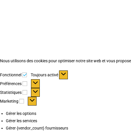
Nous utilisons des cookies pour optimiser notre site web et vous proposer 
Fonctionnel
Fonctionnel
Toujours activé
Préférences
Préférences
Statistiques
Statistiques
Marketing
Marketing
Gérer les options
Gérer les services
Gérer {vendor_count} fournisseurs