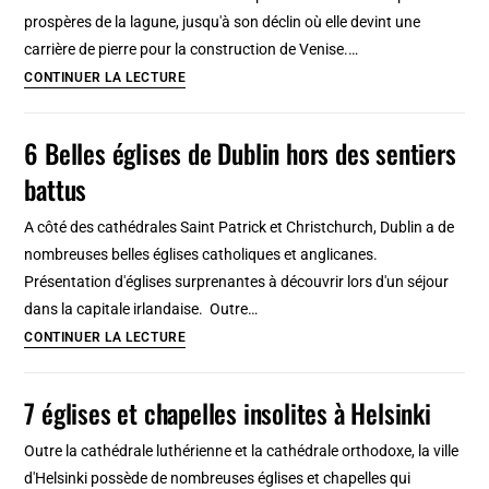
gothiques
prospères de la lagune, jusqu'à son déclin où elle devint une
&
carrière de pierre pour la construction de Venise.…
art
Île
CONTINUER LA LECTURE
nouveau
de
!
Torcello
6 Belles églises de Dublin hors des sentiers
à
battus
Venise:
Magnifique
A côté des cathédrales Saint Patrick et Christchurch, Dublin a de
église
nombreuses belles églises catholiques et anglicanes.
&
Présentation d'églises surprenantes à découvrir lors d'un séjour
mosaïque
dans la capitale irlandaise. Outre…
byzantine
6
CONTINUER LA LECTURE
Belles
églises
7 églises et chapelles insolites à Helsinki
de
Dublin
Outre la cathédrale luthérienne et la cathédrale orthodoxe, la ville
hors
d'Helsinki possède de nombreuses églises et chapelles qui