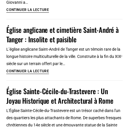
Giovanni a…
Dracula
Eglise
CONTINUER LA LECTURE
et
di
ARCA
San
Église anglicane et cimetière Saint-André à
Giovanni
Tanger : Insolite et paisible
a
Carbonara
L’église anglicane Saint-André de Tanger est un témoin rare de la
à
longue histoire multiculturelle de la ville. Construite à la fin du XIXᵉ
Naples
siècle sur un terrain offert par le…
:
Église
CONTINUER LA LECTURE
Panthéon
anglicane
et
et
Église Sainte-Cécile-du-Trastevere : Un
fresque
cimetière
Renaissance
Joyau Historique et Architectural à Rome
Saint-
André
L'Église Sainte-Cécile-du-Trastevere est un trésor caché dans l'un
à
des quartiers les plus attachants de Rome. De superbes fresques
Tanger
chrétiennes du 14e siècle et une émouvante statue de la Sainte
: