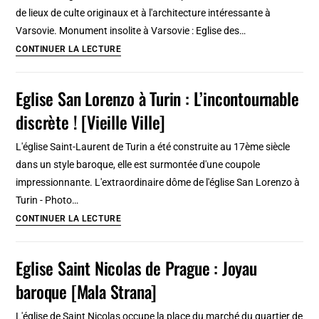
rouge
de lieux de culte originaux et à l'architecture intéressante à
et
Varsovie. Monument insolite à Varsovie : Eglise des…
merveilleuse
8
CONTINUER LA LECTURE
églises
insolites
Eglise San Lorenzo à Turin : L’incontournable
de
discrète ! [Vieille Ville]
Varsovie
:
L'église Saint-Laurent de Turin a été construite au 17ème siècle
Moderne,
dans un style baroque, elle est surmontée d'une coupole
baroque,
impressionnante. L'extraordinaire dôme de l'église San Lorenzo à
rococo,
Turin - Photo…
hors
Eglise
CONTINUER LA LECTURE
des
San
sentiers
Lorenzo
Eglise Saint Nicolas de Prague : Joyau
à
baroque [Mala Strana]
Turin
:
L'église de Saint Nicolas occupe la place du marché du quartier de