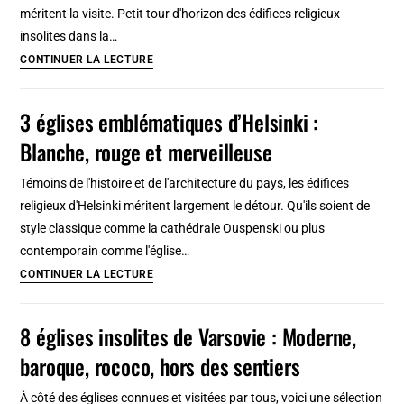
des
méritent la visite. Petit tour d'horizon des édifices religieux
sentiers
insolites dans la…
battus
7
CONTINUER LA LECTURE
églises
et
3 églises emblématiques d’Helsinki :
chapelles
Blanche, rouge et merveilleuse
insolites
à
Témoins de l'histoire et de l'architecture du pays, les édifices
Helsinki
religieux d'Helsinki méritent largement le détour. Qu'ils soient de
style classique comme la cathédrale Ouspenski ou plus
contemporain comme l'église…
3
CONTINUER LA LECTURE
églises
emblématiques
8 églises insolites de Varsovie : Moderne,
d’Helsinki
baroque, rococo, hors des sentiers
:
Blanche,
À côté des églises connues et visitées par tous, voici une sélection