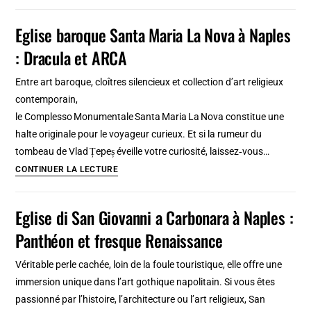
belles
colonial
églises
Eglise baroque Santa Maria La Nova à Naples
espagnol
de
: Dracula et ARCA
Gdansk
:
Entre art baroque, cloîtres silencieux et collection d’art religieux
Gothique,
contemporain,
baroque,
le Complesso Monumentale Santa Maria La Nova constitue une
moderniste
halte originale pour le voyageur curieux. Et si la rumeur du
tombeau de Vlad Țepeș éveille votre curiosité, laissez‑vous…
Eglise
CONTINUER LA LECTURE
baroque
Santa
Eglise di San Giovanni a Carbonara à Naples :
Maria
Panthéon et fresque Renaissance
La
Nova
Véritable perle cachée, loin de la foule touristique, elle offre une
à
immersion unique dans l’art gothique napolitain. Si vous êtes
Naples
passionné par l’histoire, l’architecture ou l’art religieux, San
: