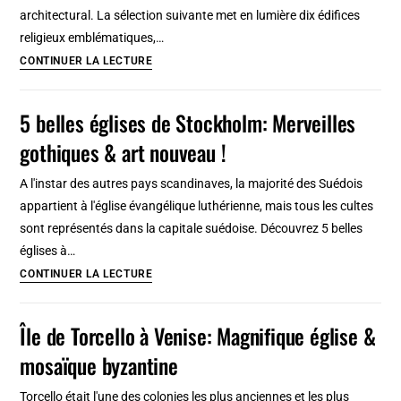
architectural. La sélection suivante met en lumière dix édifices
religieux emblématiques,…
10
CONTINUER LA LECTURE
églises
exceptionnelles
5 belles églises de Stockholm: Merveilles
de
gothiques & art nouveau !
Rome
:
A l'instar des autres pays scandinaves, la majorité des Suédois
Chefs-
appartient à l'église évangélique luthérienne, mais tous les cultes
d’œuvre
sont représentés dans la capitale suédoise. Découvrez 5 belles
de
églises à…
la
5
CONTINUER LA LECTURE
peinture
belles
et
églises
Île de Torcello à Venise: Magnifique église &
sculpture
de
mosaïque byzantine
Stockholm:
Merveilles
Torcello était l'une des colonies les plus anciennes et les plus