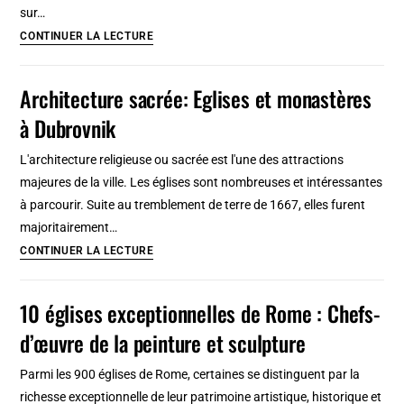
sur…
et
Tour
CONTINUER LA LECTURE
synagogues
des
Clercs
Architecture sacrée: Eglises et monastères
(et
à Dubrovnik
son
église)
L'architecture religieuse ou sacrée est l'une des attractions
à
majeures de la ville. Les églises sont nombreuses et intéressantes
Porto
à parcourir. Suite au tremblement de terre de 1667, elles furent
:
majoritairement…
Un
Architecture
CONTINUER LA LECTURE
joyau
sacrée:
baroque
Eglises
10 églises exceptionnelles de Rome : Chefs-
et
d’œuvre de la peinture et sculpture
monastères
à
Parmi les 900 églises de Rome, certaines se distinguent par la
Dubrovnik
richesse exceptionnelle de leur patrimoine artistique, historique et