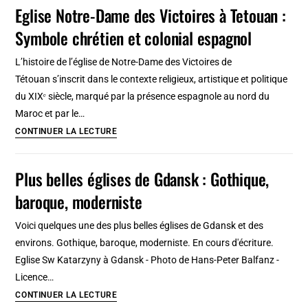
belles
Eglise Notre-Dame des Victoires à Tetouan :
et
Symbole chrétien et colonial espagnol
insolites
à
L’histoire de l’église de Notre-Dame des Victoires de
Katowice
Tétouan s’inscrit dans le contexte religieux, artistique et politique
et
du XIXᵉ siècle, marqué par la présence espagnole au nord du
en
Maroc et par le…
Haute
Eglise
CONTINUER LA LECTURE
Silésie
Notre-
Dame
Plus belles églises de Gdansk : Gothique,
des
baroque, moderniste
Victoires
à
Voici quelques une des plus belles églises de Gdansk et des
Tetouan
environs. Gothique, baroque, moderniste. En cours d'écriture.
:
Eglise Sw Katarzyny à Gdansk - Photo de Hans-Peter Balfanz -
Symbole
Licence…
chrétien
Plus
CONTINUER LA LECTURE
et