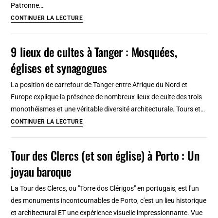
Patronne…
Insolite
Église
CONTINUER LA LECTURE
et
Sainte-
paisible
Cécile-
9 lieux de cultes à Tanger : Mosquées,
du-
églises et synagogues
Trastevere
:
La position de carrefour de Tanger entre Afrique du Nord et
Un
Europe explique la présence de nombreux lieux de culte des trois
Joyau
monothéismes et une véritable diversité architecturale. Tours et…
Historique
9
CONTINUER LA LECTURE
et
lieux
Architectural
de
Tour des Clercs (et son église) à Porto : Un
à
cultes
Rome
joyau baroque
à
Tanger
La Tour des Clercs, ou "Torre dos Clérigos" en portugais, est l'un
:
des monuments incontournables de Porto, c'est un lieu historique
Mosquées,
et architectural ET une expérience visuelle impressionnante. Vue
églises