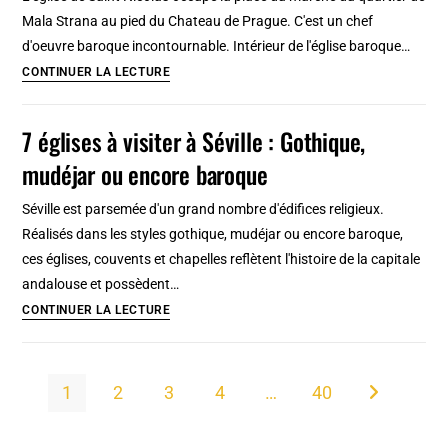
L’incontournable
Mala Strana au pied du Chateau de Prague. C'est un chef
discrète
d'oeuvre baroque incontournable. Intérieur de l'église baroque…
!
Eglise
CONTINUER LA LECTURE
[Vieille
Saint
Ville]
Nicolas
7 églises à visiter à Séville : Gothique,
de
mudéjar ou encore baroque
Prague
:
Séville est parsemée d'un grand nombre d'édifices religieux.
Joyau
Réalisés dans les styles gothique, mudéjar ou encore baroque,
baroque
ces églises, couvents et chapelles reflètent l'histoire de la capitale
[Mala
andalouse et possèdent…
Strana]
7
CONTINUER LA LECTURE
églises
à
visiter
1
2
3
4
…
40
Aller à la pa
à
Séville