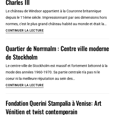
Charles III
Bosphore
à
Le château de Windsor appartient à la Couronne britannique
Istanbul
depuis le 11ème siècle. Impressionnant par ses dimensions hors
normes, c'est le plus grand château habité au monde et était la…
Château
CONTINUER LA LECTURE
de
Windsor,
Quartier de Norrmalm : Centre ville moderne
immense
de Stockholm
château
de
Le centre-ville de Stockholm est massif et fortement bétonné à la
Charles
mode des années 1960-1970. Sa partie centrale n'a pas ni le
III
coeur ni la meilleure réputation au sein des…
Quartier
CONTINUER LA LECTURE
de
Norrmalm :
Fondation Querini Stampalia à Venise: Art
Centre
Vénitien et twist contemporain
ville