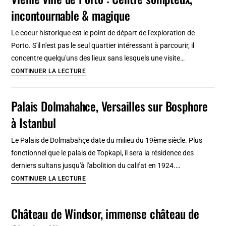
:
incontournable & magique
Quartier
élégant,
Le coeur historique est le point de départ de l'exploration de
arty
Porto. S'il n'est pas le seul quartier intéressant à parcourir, il
et
concentre quelqu'uns des lieux sans lesquels une visite…
vert
Vieille
CONTINUER LA LECTURE
à
ville
ne
de
Palais Dolmahahce, Versailles sur Bosphore
pas
Porto
rater
à Istanbul
:
Centre
Le Palais de Dolmabahçe date du milieu du 19ème siècle. Plus
sompteux,
fonctionnel que le palais de Topkapi, il sera la résidence des
incontournable
derniers sultans jusqu'à l'abolition du califat en 1924.…
&
Palais
CONTINUER LA LECTURE
magique
Dolmahahce,
Versailles
Château de Windsor, immense château de
sur