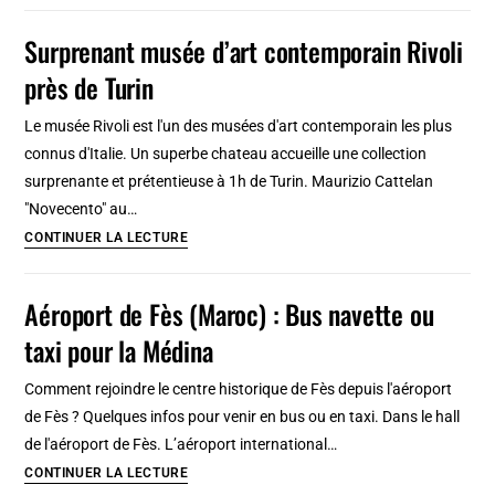
2,
Surprenant musée d’art contemporain Rivoli
3
près de Turin
jours:
Itinéraires
Le musée Rivoli est l'un des musées d'art contemporain les plus
à
connus d'Italie. Un superbe chateau accueille une collection
pied
surprenante et prétentieuse à 1h de Turin. Maurizio Cattelan
en
"Novecento" au…
20
Surprenant
CONTINUER LA LECTURE
étapes
musée
(plus
d’art
Aéroport de Fès (Maroc) : Bus navette ou
ou
contemporain
moins)
taxi pour la Médina
Rivoli
près
Comment rejoindre le centre historique de Fès depuis l'aéroport
de
de Fès ? Quelques infos pour venir en bus ou en taxi. Dans le hall
Turin
de l'aéroport de Fès. L’aéroport international…
Aéroport
CONTINUER LA LECTURE