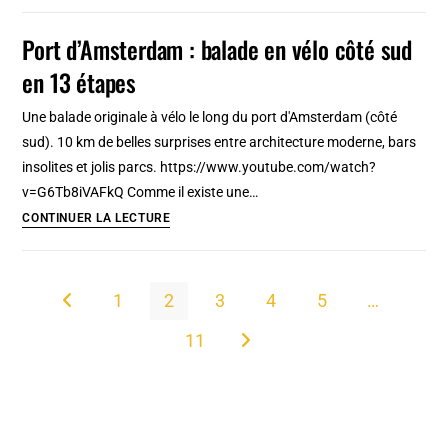
de
Fès
Port d’Amsterdam : balade en vélo côté sud
(Maroc)
en 13 étapes
:
Bus
Une balade originale à vélo le long du port d'Amsterdam (côté
navette
sud). 10 km de belles surprises entre architecture moderne, bars
ou
insolites et jolis parcs. https://www.youtube.com/watch?
taxi
v=G6Tb8iVAFkQ Comme il existe une…
pour
Port
CONTINUER LA LECTURE
la
d’Amsterdam
Médina
:
balade
1
2
3
4
5
…
Go to the previous page
en
11
vélo
Aller à la page suivante
côté
sud
en
13