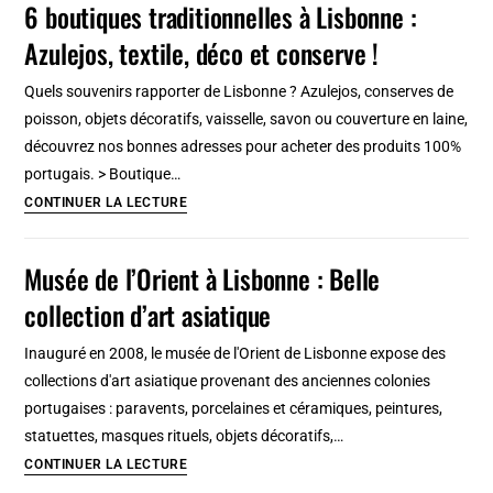
6 boutiques traditionnelles à Lisbonne :
2026
Azulejos, textile, déco et conserve !
:
Que
Quels souvenirs rapporter de Lisbonne ? Azulejos, conserves de
voir,
poisson, objets décoratifs, vaisselle, savon ou couverture en laine,
faire
découvrez nos bonnes adresses pour acheter des produits 100%
et
portugais. > Boutique…
découvrir
6
CONTINUER LA LECTURE
?
boutiques
Tourisme
traditionnelles
Musée de l’Orient à Lisbonne : Belle
curieux
à
en
collection d’art asiatique
Lisbonne
Irlande
:
Inauguré en 2008, le musée de l'Orient de Lisbonne expose des
Azulejos,
collections d'art asiatique provenant des anciennes colonies
textile,
portugaises : paravents, porcelaines et céramiques, peintures,
déco
statuettes, masques rituels, objets décoratifs,…
et
Musée
CONTINUER LA LECTURE
conserve
de