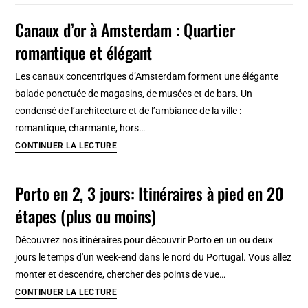
!
l’Orient
Canaux d’or à Amsterdam : Quartier
à
romantique et élégant
Lisbonne
:
Les canaux concentriques d’Amsterdam forment une élégante
Belle
balade ponctuée de magasins, de musées et de bars. Un
collection
condensé de l’architecture et de l’ambiance de la ville :
d’art
romantique, charmante, hors…
asiatique
Canaux
CONTINUER LA LECTURE
d’or
à
Porto en 2, 3 jours: Itinéraires à pied en 20
Amsterdam
étapes (plus ou moins)
:
Quartier
Découvrez nos itinéraires pour découvrir Porto en un ou deux
romantique
jours le temps d'un week-end dans le nord du Portugal. Vous allez
et
monter et descendre, chercher des points de vue…
élégant
Porto
CONTINUER LA LECTURE
en