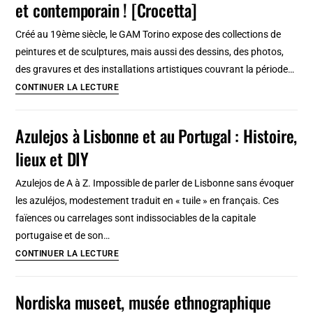
et contemporain ! [Crocetta]
Expo
d’art
Créé au 19ème siècle, le GAM Torino expose des collections de
géniales
peintures et de sculptures, mais aussi des dessins, des photos,
sur
des gravures et des installations artistiques couvrant la période…
l’Europe
GAM
CONTINUER LA LECTURE
centrale
à
/
Turin,
Azulejos à Lisbonne et au Portugal : Histoire,
orientale
superbe
lieux et DIY
musée
d’art
Azulejos de A à Z. Impossible de parler de Lisbonne sans évoquer
moderne
les azuléjos, modestement traduit en « tuile » en français. Ces
et
faïences ou carrelages sont indissociables de la capitale
contemporain
portugaise et de son…
!
Azulejos
CONTINUER LA LECTURE
[Crocetta]
à
Lisbonne
Nordiska museet, musée ethnographique
et