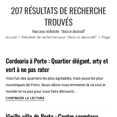
207
RÉSULTATS DE RECHERCHE
TROUVÉS
Vous avez recherché : "deco or decoratif"
Accueil
>
Résultats de recherche pour
“deco or decoratif”
>
Page 2
Cordoaria à Porto : Quartier élégant, arty et
vert à ne pas rater
Voici l'un des quartiers les plus agréables, mais aussi les plus
touristiques de Porto. Nous allons vous emmenez là où tout le
monde ne va pas pour vous faire découvrir…
Cordoaria
CONTINUER LA LECTURE
à
Porto
Vieille ville de Porto : Centre sompteux,