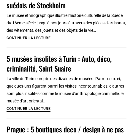
suédois de Stockholm
au
Portugal
Le musée ethnographique illustre l'histoire culturelle de la Suède
:
du 16ème siècle jusqu'à nos jours à travers des pièces d'artisanat,
Histoire,
des vêtements, des jouets et des objets de la vie…
lieux
Nordiska
CONTINUER LA LECTURE
et
museet,
DIY
musée
5 musées insolites à Turin : Auto, déco,
ethnographique
criminalité, Saint Suaire
suédois
de
La ville de Turin compte des dizaines de musées. Parmi ceux-ci,
Stockholm
quelques-uns figurent parmi les visites incontournables, d'autres
sont plus insolites comme le musée d'anthropologie criminelle, le
musée d'art oriental…
5
CONTINUER LA LECTURE
musées
insolites
Prague : 5 boutiques deco / design à ne pas
à