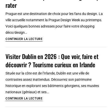
rater
Turin
:
Prague est une destination de choix pour les fans du design. La
Auto,
ville accueille notamment la Prague Design Week au printemps.
déco,
Voici quelques bonnes adresses pour faire votre shopping
criminalité,
déco/design…
Saint
Prague
CONTINUER LA LECTURE
Suaire
:
5
Visiter Dublin en 2026 : Que voir, faire et
boutiques
découvrir ? Tourisme curieux en Irlande
deco
/
Située sur la côte est de l’Irlande, Dublin est une ville de
design
contrastes assez inattendus. Découvrez son patrimoine
à
historique en explorant ses bâtiments géorgiens, ses musées
ne
nationaux (géniaux) et ses…
pas
Visiter
CONTINUER LA LECTURE
rater
Dublin
en