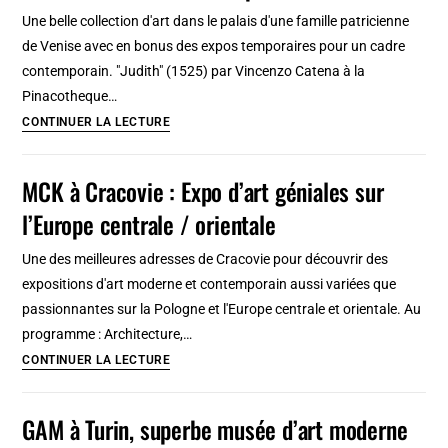
moderne
Une belle collection d'art dans le palais d'une famille patricienne
de
de Venise avec en bonus des expos temporaires pour un cadre
Stockholm
contemporain. "Judith" (1525) par Vincenzo Catena à la
Pinacotheque…
Fondation
CONTINUER LA LECTURE
Querini
Stampalia
MCK à Cracovie : Expo d’art géniales sur
à
l’Europe centrale / orientale
Venise:
Art
Une des meilleures adresses de Cracovie pour découvrir des
Vénitien
expositions d'art moderne et contemporain aussi variées que
et
passionnantes sur la Pologne et l'Europe centrale et orientale. Au
twist
programme : Architecture,…
contemporain
MCK
CONTINUER LA LECTURE
à
Cracovie
GAM à Turin, superbe musée d’art moderne
: