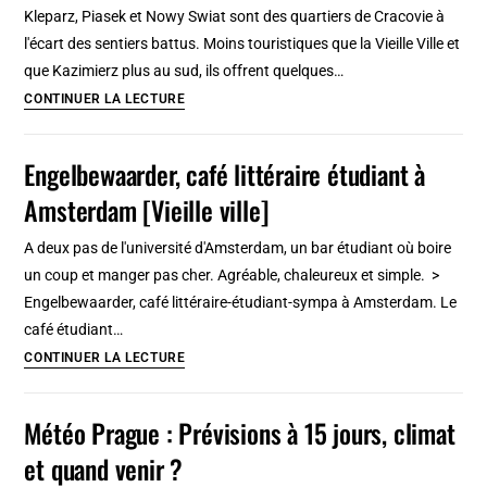
quartiers
Kleparz, Piasek et Nowy Swiat sont des quartiers de Cracovie à
étudiants
l'écart des sentiers battus. Moins touristiques que la Vieille Ville et
sur
que Kazimierz plus au sud, ils offrent quelques…
l’eau
Quartiers
CONTINUER LA LECTURE
sympas
à
Engelbewaarder, café littéraire étudiant à
l’ouest
Amsterdam [Vieille ville]
de
Cracovie
A deux pas de l'université d'Amsterdam, un bar étudiant où boire
:
un coup et manger pas cher. Agréable, chaleureux et simple. >
Hors
Engelbewaarder, café littéraire-étudiant-sympa à Amsterdam. Le
des
café étudiant…
sentiers
Engelbewaarder,
CONTINUER LA LECTURE
battus
café
!
littéraire
Météo Prague : Prévisions à 15 jours, climat
étudiant
et quand venir ?
à