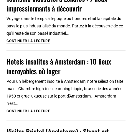
impressionnants à découvrir
2,
3
Voyage dans le temps à l'époque où Londres était la capitale du
jours
pays le plus industrialisé du monde. Partez à la découverte de ce
:
qu'il reste de son passé industriel…
Parcours
Tourisme
CONTINUER LA LECTURE
à
industriel
pied
à
Hotels insolites à Amsterdam : 10 lieux
en
Londres
23
incroyables où loger
:
étapes
7
Pour un hébergement insolite à Amsterdam, notre sélection faite
lieux
main : Chambre high tech, camping hippie, brasserie des années
impressionnants
1950 et grue luxueuse sur le port d'Amsterdam. Amsterdam
à
n’est…
découvrir
Hotels
CONTINUER LA LECTURE
insolites
à
Visiter Bristol (Angleterre) : Street art,