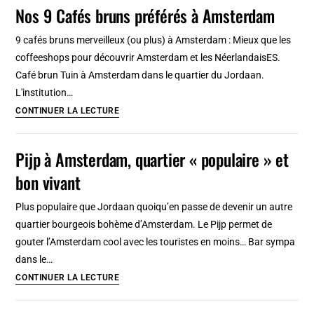
à
Nos 9 Cafés bruns préférés à Amsterdam
Amsterdam
:
9 cafés bruns merveilleux (ou plus) à Amsterdam : Mieux que les
Vitrines,
coffeeshops pour découvrir Amsterdam et les NéerlandaisES.
prostitution
Café brun Tuin à Amsterdam dans le quartier du Jordaan.
et
L'institution…
coffeeshops
Nos
CONTINUER LA LECTURE
9
Cafés
Pijp à Amsterdam, quartier « populaire » et
bruns
bon vivant
préférés
à
Plus populaire que Jordaan quoiqu’en passe de devenir un autre
Amsterdam
quartier bourgeois bohème d’Amsterdam. Le Pijp permet de
gouter l’Amsterdam cool avec les touristes en moins… Bar sympa
dans le…
Pijp
CONTINUER LA LECTURE
à
Amsterdam,