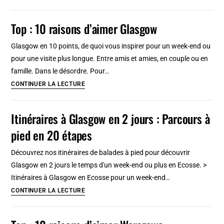
Que
curieux
faire
Top : 10 raisons d’aimer Glasgow
en
&
Hongrie
visiter
Glasgow en 10 points, de quoi vous inspirer pour un week-end ou
en
pour une visite plus longue. Entre amis et amies, en couple ou en
2026
famille. Dans le désordre. Pour…
?
Top
CONTINUER LA LECTURE
Tourisme
:
insolite
10
Itinéraires à Glasgow en 2 jours : Parcours à
&
raisons
pied en 20 étapes
incontournable
d’aimer
Glasgow
Découvrez nos itinéraires de balades à pied pour découvrir
Glasgow en 2 jours le temps d'un week-end ou plus en Ecosse. >
Itinéraires à Glasgow en Ecosse pour un week-end…
Itinéraires
CONTINUER LA LECTURE
à
Glasgow