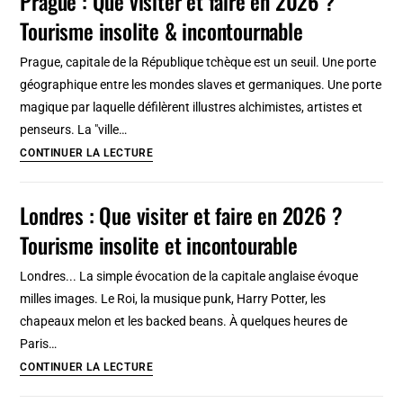
Prague : Que visiter et faire en 2026 ?
2026
Tourisme insolite & incontournable
:
Que
Prague, capitale de la République tchèque est un seuil. Une porte
voir
géographique entre les mondes slaves et germaniques. Une porte
et
magique par laquelle défilèrent illustres alchimistes, artistes et
faire
penseurs. La "ville…
?
Prague
CONTINUER LA LECTURE
Tourisme
:
curieux
Que
Londres : Que visiter et faire en 2026 ?
en
visiter
Pologne
Tourisme insolite et incontourable
et
faire
Londres... La simple évocation de la capitale anglaise évoque
en
milles images. Le Roi, la musique punk, Harry Potter, les
2026
chapeaux melon et les backed beans. À quelques heures de
?
Paris…
Tourisme
Londres
CONTINUER LA LECTURE
insolite
:
&