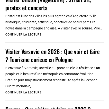
Amsterdam
pirates et concerts
:
10
Bristol est l'une des villes les plus agréables d'Angleterre : Ville
lieux
historique, étudiante, artistique, ponctuée de beaux parcs et
incroyables
noyée dans la campagne anglaise. A visiter avec le sourire. Ville…
où
Visiter
CONTINUER LA LECTURE
loger
Bristol
(Angleterre)
Visiter Varsovie en 2026 : Que voir et faire
:
? Tourisme curieux en Pologne
Street
art,
Bienvenue à Varsovie, une ville qui porte en elle la résilience d'un
pirates
peuple et la beauté d'une métropole en constante évolution.
et
Détruite puis majestueusement reconstruite après la Seconde
concerts
Guerre mondiale,…
Visiter
CONTINUER LA LECTURE
Varsovie
en