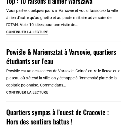
Top : 10 raisons d’aimer Warszawa
en
2
Vous partez quelques jours à Varsovie et vous n'associez la ville
jours
à rien d'autre qu'au ghetto et au pacte militaire adversaire de
:
l'OTAN. Voici 10 idées pour une visite de…
Parcours
Top
CONTINUER LA LECTURE
à
:
pied
10
Powiśle & Mariensztat à Varsovie, quartiers
en
raisons
étudiants sur l’eau
20
d’aimer
étapes
Warszawa
Powiśle est un des secrets de Varsovie. Coincé entre le fleuve et le
plateau où s'étend la ville, on y échappe à l'immensité plate de la
capitale polonaise. Comme dans…
Powiśle
CONTINUER LA LECTURE
&
Mariensztat
Quartiers sympas à l’ouest de Cracovie :
à
Hors des sentiers battus !
Varsovie,