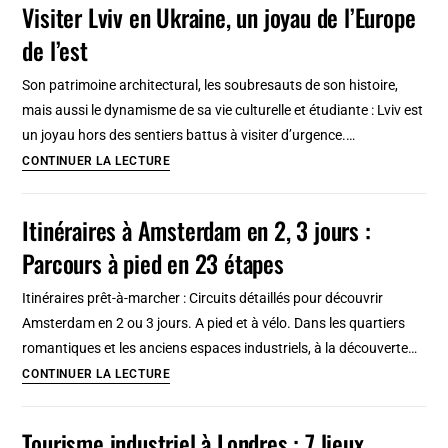
Visiter Lviv en Ukraine, un joyau de l’Europe
quartier
de l’est
« populaire »
et
Son patrimoine architectural, les soubresauts de son histoire,
bon
mais aussi le dynamisme de sa vie culturelle et étudiante : Lviv est
vivant
un joyau hors des sentiers battus à visiter d’urgence.…
Visiter
CONTINUER LA LECTURE
Lviv
en
Itinéraires à Amsterdam en 2, 3 jours :
Ukraine,
Parcours à pied en 23 étapes
un
joyau
Itinéraires prêt-à-marcher : Circuits détaillés pour découvrir
de
Amsterdam en 2 ou 3 jours. A pied et à vélo. Dans les quartiers
l’Europe
romantiques et les anciens espaces industriels, à la découverte…
de
Itinéraires
CONTINUER LA LECTURE
l’est
à
Amsterdam
Tourisme industriel à Londres : 7 lieux
en