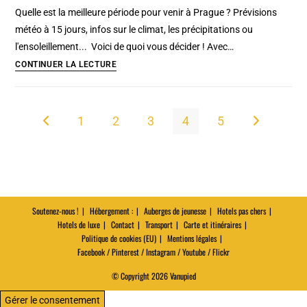
Amsterdam
Quelle est la meilleure période pour venir à Prague ? Prévisions
[Vieille
météo à 15 jours, infos sur le climat, les précipitations ou
ville]
l'ensoleillement... Voici de quoi vous décider ! Avec…
Météo
CONTINUER LA LECTURE
Prague
:
Prévisions
1
2
3
4
5
Go to the previous page
Aller à la pa
à
15
jours,
climat
et
Soutenez-nous !
Hébergement :
Auberges de jeunesse
Hotels pas chers
quand
Hotels de luxe
Contact
Transport
Carte et itinéraires
venir
Politique de cookies (EU)
Mentions légales
Facebook / Pinterest / Instagram / Youtube / Flickr
?
© Copyright 2026 Vanupied
Gérer le consentement