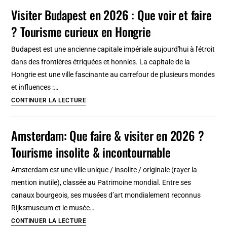
Que
Visiter Budapest en 2026 : Que voir et faire
incontournable
visiter
? Tourisme curieux en Hongrie
et
faire
Budapest est une ancienne capitale impériale aujourd'hui à l'étroit
en
dans des frontières étriquées et honnies. La capitale de la
2026
Hongrie est une ville fascinante au carrefour de plusieurs mondes
?
et influences :…
Tourisme
Visiter
CONTINUER LA LECTURE
insolite
Budapest
et
en
Amsterdam: Que faire & visiter en 2026 ?
incontourable
2026
Tourisme insolite & incontournable
:
Que
Amsterdam est une ville unique / insolite / originale (rayer la
voir
mention inutile), classée au Patrimoine mondial. Entre ses
et
canaux bourgeois, ses musées d’art mondialement reconnus
faire
Rijksmuseum et le musée…
?
Amsterdam:
CONTINUER LA LECTURE
Tourisme