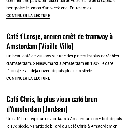
comment ne pas rater l'essentiel de votre visite de la capitale
hongroise le temps d'un week-end. Entre amies…
Top
CONTINUER LA LECTURE
:
10
Café t’Loosje, ancien arrêt de tramway à
raisons
Amsterdam [Vieille Ville]
d’aimer
Budapest
Un beau café de 200 ans sur une des places les plus agréables
d’Amsterdam. > Nieuwmarkt à Amsterdam en 1902, le café
t'Loosje etait déja ouvert depuis plus d'un siècle.…
Café
CONTINUER LA LECTURE
t’Loosje,
ancien
Café Chris, le plus vieux café brun
arrêt
d’Amsterdam [Jordaan]
de
tramway
Un café brun typique de Jordaan à Amsterdam, on y boit depuis
à
le 17e siècle. > Partie de billard au Café Chris à Amsterdam en
Amsterdam