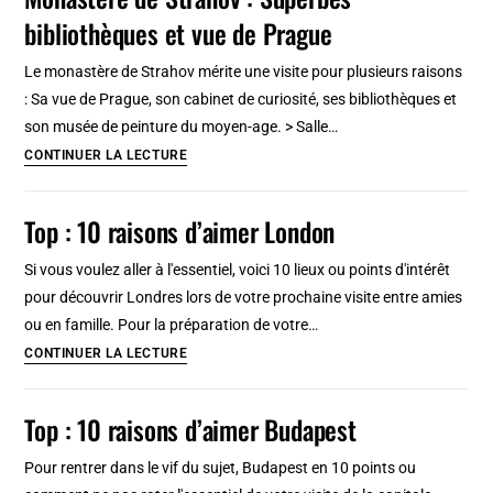
légendaire
bibliothèques et vue de Prague
et
pas
Le monastère de Strahov mérite une visite pour plusieurs raisons
cher
: Sa vue de Prague, son cabinet de curiosité, ses bibliothèques et
à
son musée de peinture du moyen-age. > Salle…
Prague
Monastère
CONTINUER LA LECTURE
de
Strahov
Top : 10 raisons d’aimer London
:
Superbes
Si vous voulez aller à l'essentiel, voici 10 lieux ou points d'intérêt
bibliothèques
pour découvrir Londres lors de votre prochaine visite entre amies
et
ou en famille. Pour la préparation de votre…
vue
Top
CONTINUER LA LECTURE
de
:
Prague
10
Top : 10 raisons d’aimer Budapest
raisons
d’aimer
Pour rentrer dans le vif du sujet, Budapest en 10 points ou
London