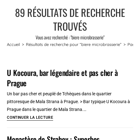
89
RÉSULTATS DE RECHERCHE
TROUVÉS
Vous avez recherché : "biere microbrasserie"
Accueil
>
Résultats de recherche pour
“biere microbrasserie”
>
Page 
U Kocoura, bar légendaire et pas cher à
Prague
Un bar pas cher et peuplé de Tchèques dans le quartier
pittoresque de Mala Strana à Prague. > Bar typique U Kocoura à
Prague dans le quartier de Mala Strana.…
U
CONTINUER LA LECTURE
Kocoura,
bar
Monastère de Strahov : Superbes