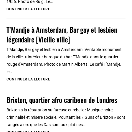
1956. Photo de Ruig. Le…
[Vieille
Café
CONTINUER LA LECTURE
Ville]
Chris,
le
T’Mandje à Amsterdam, Bar gay et lesbien
plus
légendaire [Vieille ville]
vieux
café
T'Mandje, Bar gay et lesbien à Amsterdam. Véritable monument
brun
de la ville. > Intérieur baroque du bar T'Mandje dans le quartier
d’Amsterdam
rouge d'Amsterdam. Photo de Martin Alberts. Le café T'Mandje,
[Jordaan]
le…
T’Mandje
CONTINUER LA LECTURE
à
Amsterdam,
Brixton, quartier afro caribeen de Londres
Bar
gay
Brixton a la réputation sulfureuse et rebelle : Musique noire,
et
criminalité et misère sociale. Pourtant les « Guns of Brixton » sont
lesbien
rangés alors que les DJs sont aux platines…
légendaire
Brixton,