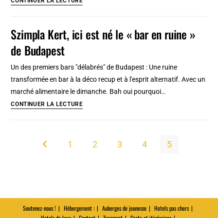
CONTINUER LA LECTURE
[Vieille
quartier
ville]
afro
Szimpla Kert, ici est né le « bar en ruine »
caribeen
de Budapest
de
Londres
Un des premiers bars "délabrés" de Budapest : Une ruine
transformée en bar à la déco recup et à l'esprit alternatif. Avec un
marché alimentaire le dimanche. Bah oui pourquoi…
Szimpla
CONTINUER LA LECTURE
Kert,
ici
est
1
2
3
4
5
Go to the previous page
né
le
« bar
en
ruine »
Soutenez-nous !
Hébergement :
Auberges de jeunesse
Hotels pas chers
de
Hotels de luxe
Contact
Transport
Carte et itinéraires