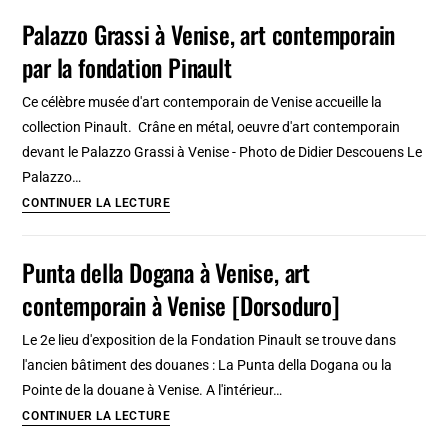
:
Palazzo Grassi à Venise, art contemporain
Street
par la fondation Pinault
art
et
Ce célèbre musée d'art contemporain de Venise accueille la
art
collection Pinault. Crâne en métal, oeuvre d'art contemporain
contemporain
devant le Palazzo Grassi à Venise - Photo de Didier Descouens Le
à
Palazzo…
Amsterdam
Palazzo
CONTINUER LA LECTURE
Grassi
à
Punta della Dogana à Venise, art
Venise,
contemporain à Venise [Dorsoduro]
art
contemporain
Le 2e lieu d'exposition de la Fondation Pinault se trouve dans
par
l'ancien bâtiment des douanes : La Punta della Dogana ou la
la
Pointe de la douane à Venise. A l'intérieur…
fondation
Punta
CONTINUER LA LECTURE
Pinault
della