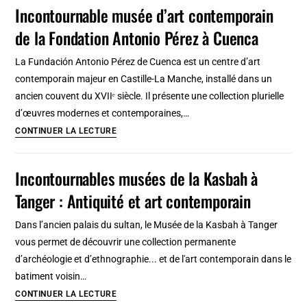
d’art
Incontournable musée d’art contemporain
contemporain
de la Fondation Antonio Pérez à Cuenca
Znaki
Czasu
La Fundación Antonio Pérez de Cuenca est un centre d’art
à
contemporain majeur en Castille-La Manche, installé dans un
Torun
ancien couvent du XVIIᵉ siècle. Il présente une collection plurielle
d’œuvres modernes et contemporaines,…
Incontournable
CONTINUER LA LECTURE
musée
d’art
Incontournables musées de la Kasbah à
contemporain
Tanger : Antiquité et art contemporain
de
la
Dans l’ancien palais du sultan, le Musée de la Kasbah à Tanger
Fondation
vous permet de découvrir une collection permanente
Antonio
d’archéologie et d’ethnographie... et de l'art contemporain dans le
Pérez
batiment voisin…
à
Incontournables
CONTINUER LA LECTURE
Cuenca