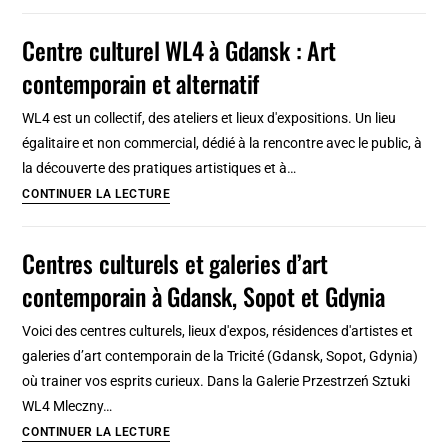
musées
de
Centre culturel WL4 à Gdansk : Art
la
contemporain et alternatif
Kasbah
à
WL4 est un collectif, des ateliers et lieux d'expositions. Un lieu
Tanger
égalitaire et non commercial, dédié à la rencontre avec le public, à
:
la découverte des pratiques artistiques et à…
Antiquité
Centre
CONTINUER LA LECTURE
et
culturel
art
WL4
Centres culturels et galeries d’art
contemporain
à
contemporain à Gdansk, Sopot et Gdynia
Gdansk
:
Voici des centres culturels, lieux d'expos, résidences d'artistes et
Art
galeries d’art contemporain de la Tricité (Gdansk, Sopot, Gdynia)
contemporain
où trainer vos esprits curieux. Dans la Galerie Przestrzeń Sztuki
et
WL4 Mleczny…
alternatif
Centres
CONTINUER LA LECTURE