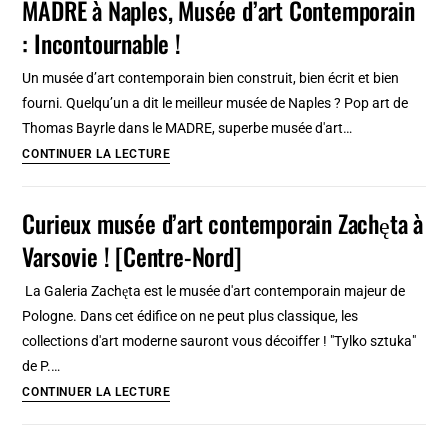
MADRE à Naples, Musée d’art Contemporain
Los
: Incontournable !
Angeles
:
Un musée d’art contemporain bien construit, bien écrit et bien
l’art
fourni. Quelqu’un a dit le meilleur musée de Naples ? Pop art de
contemporain
Thomas Bayrle dans le MADRE, superbe musée d'art…
pour
MADRE
CONTINUER LA LECTURE
tous
à
Naples,
Curieux musée d’art contemporain Zachęta à
Musée
Varsovie ! [Centre-Nord]
d’art
Contemporain
La Galeria Zachęta est le musée d'art contemporain majeur de
:
Pologne. Dans cet édifice on ne peut plus classique, les
Incontournable
collections d'art moderne sauront vous décoiffer ! "Tylko sztuka"
!
de P.…
Curieux
CONTINUER LA LECTURE
musée
d’art