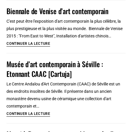
Dogana
Biennale de Venise d’art contemporain
à
Venise,
C'est peut être l'exposition d'art contemporain la plus célèbre, la
art
plus prestigieuse et la plus visitée au monde. Biennale de Venise
contemporain
2015 : "From East to West", Installation d'artistes chinois…
à
Biennale
CONTINUER LA LECTURE
Venise
de
[Dorsoduro]
Venise
Musée d’art contemporain à Séville :
d’art
Etonnant CAAC [Cartuja]
contemporain
Le Centre Andalou d'Art Contemporain (CAAC) de Séville est un
des endroits insolites de Séville. Il présente dans un ancien
monastère devenu usine de céramique une collection d'art
contemporain et…
Musée
CONTINUER LA LECTURE
d’art
contemporain