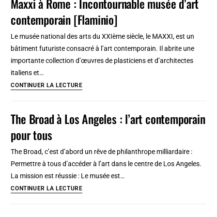
Maxxi à Rome : Incontournable musée d’art
à
contemporain [Flaminio]
Séville
:
Le musée national des arts du XXIème siècle, le MAXXI, est un
Etonnant
bâtiment futuriste consacré à l’art contemporain. Il abrite une
CAAC
importante collection d’œuvres de plasticiens et d’architectes
[Cartuja]
italiens et…
Maxxi
CONTINUER LA LECTURE
à
Rome
The Broad à Los Angeles : l’art contemporain
:
pour tous
Incontournable
musée
The Broad, c’est d’abord un rêve de philanthrope milliardaire :
d’art
Permettre à tous d’accéder à l’art dans le centre de Los Angeles.
contemporain
La mission est réussie : Le musée est…
[Flaminio]
The
CONTINUER LA LECTURE
Broad
à