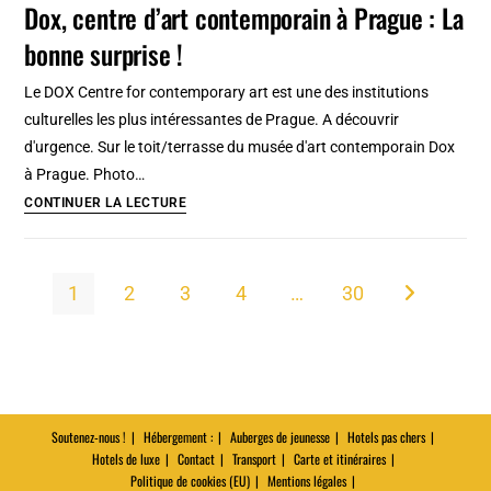
Dox, centre d’art contemporain à Prague : La
contemporain
contemporain
bonne surprise !
du
Chiado
Le DOX Centre for contemporary art est une des institutions
à
culturelles les plus intéressantes de Prague. A découvrir
Lisbonne
d'urgence. Sur le toit/terrasse du musée d'art contemporain Dox
à Prague. Photo…
Dox,
CONTINUER LA LECTURE
centre
d’art
contemporain
1
2
3
4
…
30
Aller à la pa
à
Prague
:
La
bonne
Soutenez-nous !
Hébergement :
Auberges de jeunesse
Hotels pas chers
surprise
Hotels de luxe
Contact
Transport
Carte et itinéraires
!
Politique de cookies (EU)
Mentions légales