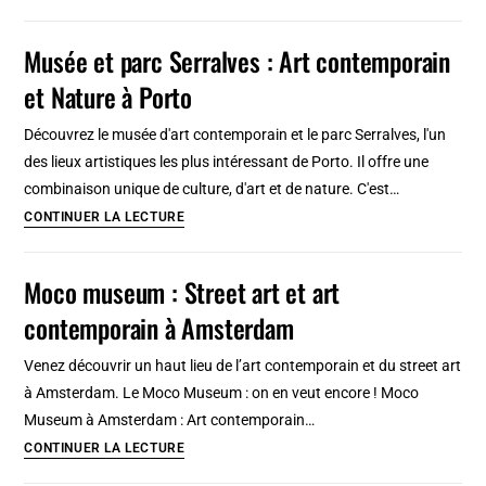
Farid
Belkahia,
Musée et parc Serralves : Art contemporain
pionner
et Nature à Porto
de
l’art
Découvrez le musée d'art contemporain et le parc Serralves, l'un
contemporain
des lieux artistiques les plus intéressant de Porto. Il offre une
à
combinaison unique de culture, d'art et de nature. C'est…
Marrakech
Musée
CONTINUER LA LECTURE
et
parc
Moco museum : Street art et art
Serralves
contemporain à Amsterdam
:
Art
Venez découvrir un haut lieu de l’art contemporain et du street art
contemporain
à Amsterdam. Le Moco Museum : on en veut encore ! Moco
et
Museum à Amsterdam : Art contemporain…
Nature
Moco
CONTINUER LA LECTURE
à
museum
Porto