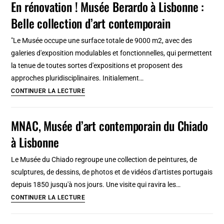
En rénovation ! Musée Berardo à Lisbonne :
contemporain
Belle collection d’art contemporain
Zachęta
à
"Le Musée occupe une surface totale de 9000 m2, avec des
Varsovie
galeries d'exposition modulables et fonctionnelles, qui permettent
!
la tenue de toutes sortes d'expositions et proposent des
[Centre-
approches pluridisciplinaires. Initialement…
Nord]
En
CONTINUER LA LECTURE
rénovation
!
MNAC, Musée d’art contemporain du Chiado
Musée
à Lisbonne
Berardo
à
Le Musée du Chiado regroupe une collection de peintures, de
Lisbonne
sculptures, de dessins, de photos et de vidéos d'artistes portugais
:
depuis 1850 jusqu'à nos jours. Une visite qui ravira les…
Belle
MNAC,
CONTINUER LA LECTURE
collection
Musée
d’art
d’art