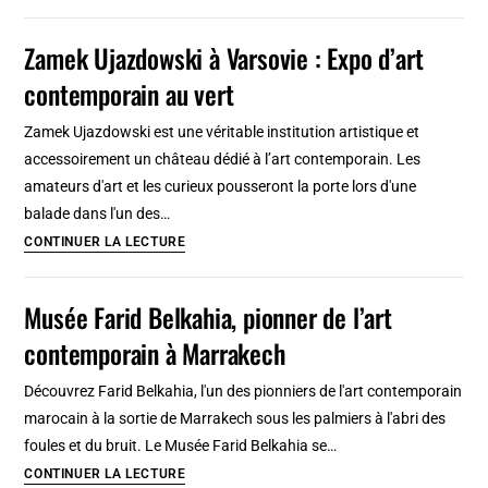
culturels
et
Zamek Ujazdowski à Varsovie : Expo d’art
galeries
contemporain au vert
d’art
contemporain
Zamek Ujazdowski est une véritable institution artistique et
à
accessoirement un château dédié à l’art contemporain. Les
Gdansk,
amateurs d'art et les curieux pousseront la porte lors d'une
Sopot
balade dans l'un des…
et
Zamek
CONTINUER LA LECTURE
Gdynia
Ujazdowski
à
Musée Farid Belkahia, pionner de l’art
Varsovie
contemporain à Marrakech
:
Expo
Découvrez Farid Belkahia, l'un des pionniers de l'art contemporain
d’art
marocain à la sortie de Marrakech sous les palmiers à l'abri des
contemporain
foules et du bruit. Le Musée Farid Belkahia se…
au
Musée
CONTINUER LA LECTURE
vert