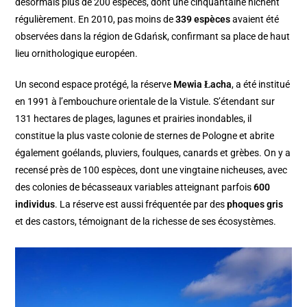
désormais plus de 200 espèces, dont une cinquantaine nichent
régulièrement. En 2010, pas moins de
339 espèces
avaient été
observées dans la région de Gdańsk, confirmant sa place de haut
lieu ornithologique européen.
Un second espace protégé, la réserve
Mewia Łacha
, a été institué
en 1991 à l’embouchure orientale de la Vistule. S’étendant sur
131 hectares de plages, lagunes et prairies inondables, il
constitue la plus vaste colonie de sternes de Pologne et abrite
également goélands, pluviers, foulques, canards et grèbes. On y a
recensé près de 100 espèces, dont une vingtaine nicheuses, avec
des colonies de bécasseaux variables atteignant parfois
600
individus
. La réserve est aussi fréquentée par des
phoques gris
et des castors, témoignant de la richesse de ses écosystèmes.