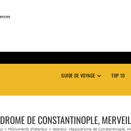
rences
GUIDE DE VOYAGE
TOP 10
ODROME DE CONSTANTINOPLE, MERVEILL
ul
>
Monuments d'Istanbul
>
Istanbul : Hippodrome de Constantinople, mer