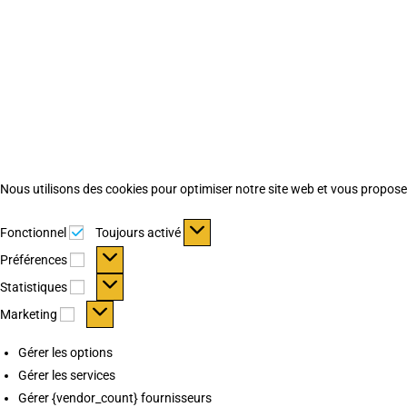
Nous utilisons des cookies pour optimiser notre site web et vous proposer 
Fonctionnel
Fonctionnel
Toujours activé
Préférences
Préférences
Statistiques
Statistiques
Marketing
Marketing
Gérer les options
Gérer les services
Gérer {vendor_count} fournisseurs