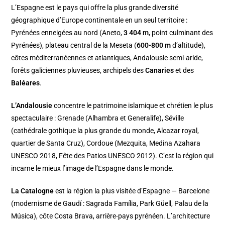
L’Espagne est le pays qui offre la plus grande diversité
géographique d’Europe continentale en un seul territoire :
Pyrénées enneigées au nord (Aneto,
3 404 m
, point culminant des
Pyrénées), plateau central de la Meseta (
600-800 m
d’altitude),
côtes méditerranéennes et atlantiques, Andalousie semi-aride,
forêts galiciennes pluvieuses, archipels des
Canaries
et des
Baléares
.
L’Andalousie
concentre le patrimoine islamique et chrétien le plus
spectaculaire : Grenade (Alhambra et Generalife), Séville
(cathédrale gothique la plus grande du monde, Alcazar royal,
quartier de Santa Cruz), Cordoue (Mezquita, Medina Azahara
UNESCO 2018, Fête des Patios UNESCO 2012). C’est la région qui
incarne le mieux l’image de l’Espagne dans le monde.
La Catalogne
est la région la plus visitée d’Espagne — Barcelone
(modernisme de Gaudí : Sagrada Família, Park Güell, Palau de la
Música), côte Costa Brava, arrière-pays pyrénéen. L’architecture