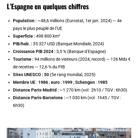
L’Espagne en quelques chiffres
Population :
~48,6 millions (Eurostat, 1er jan. 2024) — 4e
pays le plus peuplé de l’UE
Superficie :
498 800 km²
PIB/hab. :
35 327 USD (Banque Mondiale, 2024)
Croissance PIB 2024 :
3,5 % (Banque d’Espagne)
Tourisme :
94 millions de visiteurs (2024, record) — 126 Mds €
de recettes — 12,6 % du PIB
Sites UNESCO :
50
(5e rang mondial, 2025)
Membre UE
:
1986
;
euro
:
1999
;
Schengen
:
1985
Distance Paris-Madrid :
~1 270 km (vol : 2h10 / TGV : 6h30)
Distance Paris-Barcelone :
~1 030 km (vol : 1h45 / TGV :
6h30)