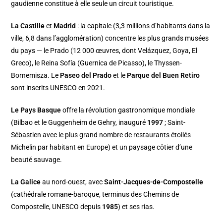
gaudienne constitue à elle seule un circuit touristique.
La Castille
et
Madrid
: la capitale (3,3 millions d’habitants dans la
ville, 6,8 dans l’agglomération) concentre les plus grands musées
du pays — le Prado (12 000 œuvres, dont Velázquez, Goya, El
Greco), le Reina Sofía (Guernica de Picasso), le Thyssen-
Bornemisza. Le
Paseo del Prado
et le
Parque del Buen Retiro
sont inscrits UNESCO en 2021.
Le Pays Basque
offre la révolution gastronomique mondiale
(Bilbao et le Guggenheim de Gehry, inauguré
1997
; Saint-
Sébastien avec le plus grand nombre de restaurants étoilés
Michelin par habitant en Europe) et un paysage côtier d’une
beauté sauvage.
La Galice
au nord-ouest, avec
Saint-Jacques-de-Compostelle
(cathédrale romane-baroque, terminus des Chemins de
Compostelle, UNESCO depuis
1985
) et ses rias.