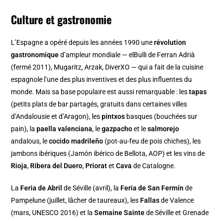
Culture et gastronomie
L’Espagne a opéré depuis les années 1990 une
révolution
gastronomique
d’ampleur mondiale — elBulli de Ferran Adrià
(fermé 2011), Mugaritz, Arzak, DiverXO — qui a fait de la cuisine
espagnole l’une des plus inventives et des plus influentes du
monde. Mais sa base populaire est aussi remarquable : les
tapas
(petits plats de bar partagés, gratuits dans certaines villes
d’Andalousie et d’Aragon), les
pintxos
basques (bouchées sur
pain), la
paella valenciana
, le
gazpacho
et le
salmorejo
andalous, le
cocido madrileño
(pot-au-feu de pois chiches), les
jambons ibériques (Jamón ibérico de Bellota, AOP) et les vins de
Rioja
,
Ribera del Duero
,
Priorat
et
Cava
de Catalogne.
La
Feria de Abril
de Séville (avril), la
Feria de San Fermín
de
Pampelune (juillet, lâcher de taureaux), les
Fallas
de Valence
(mars, UNESCO 2016) et la
Semaine Sainte
de Séville et Grenade