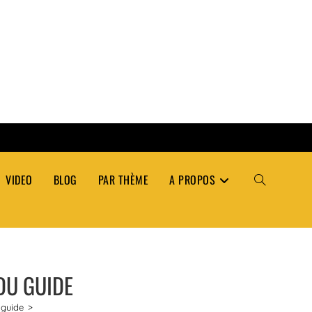
VIDEO
BLOG
PAR THÈME
A PROPOS
TOGGLE
WEBSITE
 DU GUIDE
SEARCH
 guide
>