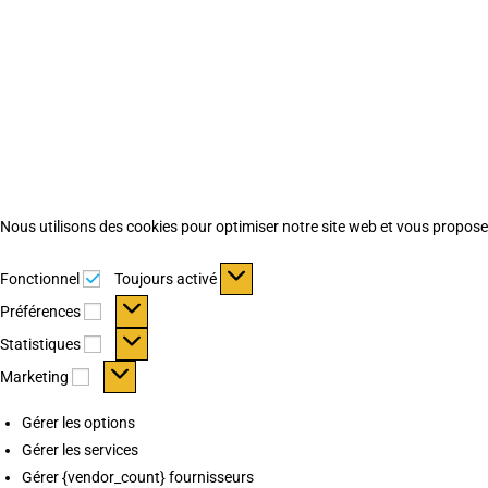
Nous utilisons des cookies pour optimiser notre site web et vous proposer 
Fonctionnel
Fonctionnel
Toujours activé
Préférences
Préférences
Statistiques
Statistiques
Marketing
Marketing
Gérer les options
Gérer les services
Gérer {vendor_count} fournisseurs