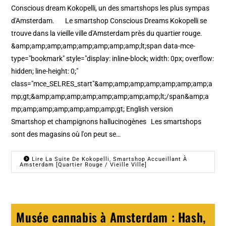
Conscious dream Kokopelli, un des smartshops les plus sympas
d'Amsterdam. Le smartshop Conscious Dreams Kokopelli se
trouve dans la vieille ville d'Amsterdam près du quartier rouge.
&amp;amp;amp;amp;amp;amp;amp;amp;lt;span data-mce-
type="bookmark" style="display: inline-block; width: 0px; overflow:
hidden; line-height: 0;"
class="mce_SELRES_start"&amp;amp;amp;amp;amp;amp;amp;a
mp;gt; &amp;amp;amp;amp;amp;amp;amp;amp;lt;/span&amp;a
mp;amp;amp;amp;amp;amp;amp;gt; English version
Smartshop et champignons hallucinogènes Les smartshops
sont des magasins où l'on peut se…
Lire La Suite De Kokopelli, Smartshop Accueillant À
Amsterdam [Quartier Rouge / Vieille Ville]
Musée cannabis à Amsterdam : Hash,