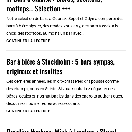
rooftops… Sélection +++
et
microbrasseries
Notre sélection de bars à Gdansk, Sopot et Gdynia comporte des
à
bars à bière hipster, des rendez-vous arty, des bars à cocktails
Dublin
chics, des rooftops, au moins un bar avec…
17
CONTINUER LA LECTURE
Bars
à
Bar à bière à Stockholm : 5 bars sympas,
Gdansk
originaux et insolites
:
Bières,
Ces dernières années, les micro-brasseries ont poussé comme
cocktails,
des champignons en Suède. Si vous souhaitez déguster des
rooftops…
bières locales et internationales dans des endroits authentiques,
Sélection
découvrez nos meilleures adresses dans…
+++
Bar
CONTINUER LA LECTURE
à
bière
Quartier Hackney Wick à Londres : Street