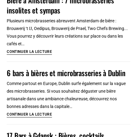
bière
quartier
insolites et sympas
à
Cracovie
Plusieurs microbrasseries abreuvent Amsterdam de bière :
:
Brouwerij ‘t Ĳ, Oedipus, Brouwerij de Prael, Two Chefs Brewing...
Microbrasseries,
Vous pourrez y découvrir leurs créations sur place ou dans les
brewpub
cafés et…
et
Bière
CONTINUER LA LECTURE
curiosités
à
Amsterdam
6 bars à bières et microbrasseries à Dublin
:
7
Comme partout en Europe, Dublin surfe également sur la vague
microbrasseries
des microbrasseries. Si vous souhaitez déguster une bière
insolites
artisanale dans une ambiance chaleureuse, découvrez nos
et
bonnes adresses dans la capitale…
sympas
6
CONTINUER LA LECTURE
bars
à
17 Bars à Gdansk : Bières, cocktails,
bières