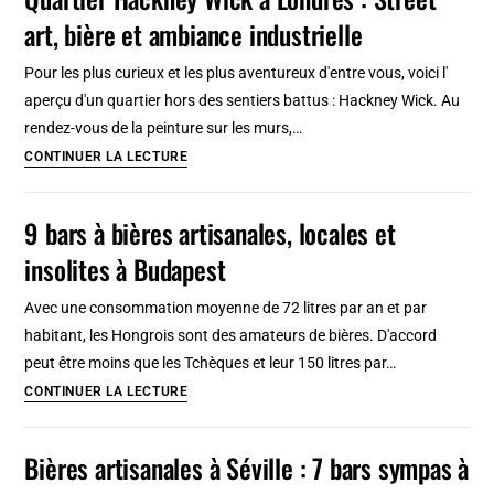
à
art, bière et ambiance industrielle
Stockholm
:
Pour les plus curieux et les plus aventureux d'entre vous, voici l'
5
aperçu d'un quartier hors des sentiers battus : Hackney Wick. Au
bars
rendez-vous de la peinture sur les murs,…
sympas,
Quartier
CONTINUER LA LECTURE
originaux
Hackney
et
Wick
9 bars à bières artisanales, locales et
insolites
à
insolites à Budapest
Londres
:
Avec une consommation moyenne de 72 litres par an et par
Street
habitant, les Hongrois sont des amateurs de bières. D'accord
art,
peut être moins que les Tchèques et leur 150 litres par…
bière
9
CONTINUER LA LECTURE
et
bars
ambiance
à
Bières artisanales à Séville : 7 bars sympas à
industrielle
bières