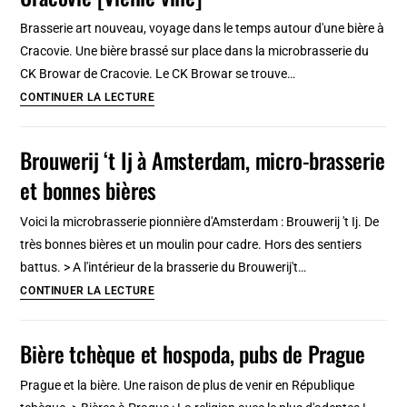
[Centre-
la
Nord]
Brasserie art nouveau, voyage dans le temps autour d'une bière à
bière
Cracovie. Une bière brassé sur place dans la microbrasserie du
et
CK Browar de Cracovie. Le CK Browar se trouve…
la
CK
CONTINUER LA LECTURE
vodka
Browar
!
,
Brouwerij ‘t Ij à Amsterdam, micro-brasserie
Microbrasserie
et bonnes bières
art
nouveau
Voici la microbrasserie pionnière d'Amsterdam : Brouwerij 't Ij. De
à
très bonnes bières et un moulin pour cadre. Hors des sentiers
Cracovie
battus. > A l'intérieur de la brasserie du Brouwerij't…
[Vieille
Brouwerij
CONTINUER LA LECTURE
ville]
‘t
Ij
Bière tchèque et hospoda, pubs de Prague
à
Amsterdam,
Prague et la bière. Une raison de plus de venir en République
micro-