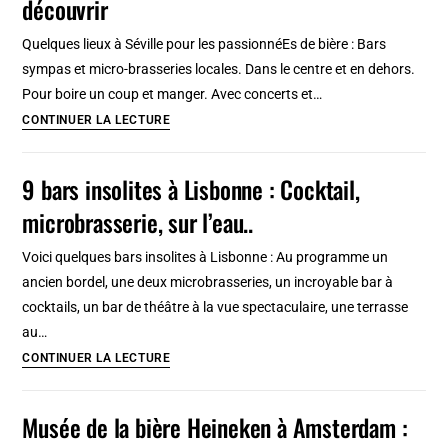
découvrir
artisanales,
locales
Quelques lieux à Séville pour les passionnéEs de bière : Bars
et
sympas et micro-brasseries locales. Dans le centre et en dehors.
insolites
Pour boire un coup et manger. Avec concerts et…
à
Bières
CONTINUER LA LECTURE
Budapest
artisanales
à
9 bars insolites à Lisbonne : Cocktail,
Séville
microbrasserie, sur l’eau..
:
7
Voici quelques bars insolites à Lisbonne : Au programme un
bars
ancien bordel, une deux microbrasseries, un incroyable bar à
sympas
cocktails, un bar de théâtre à la vue spectaculaire, une terrasse
à
au…
découvrir
9
CONTINUER LA LECTURE
bars
insolites
Musée de la bière Heineken à Amsterdam :
à