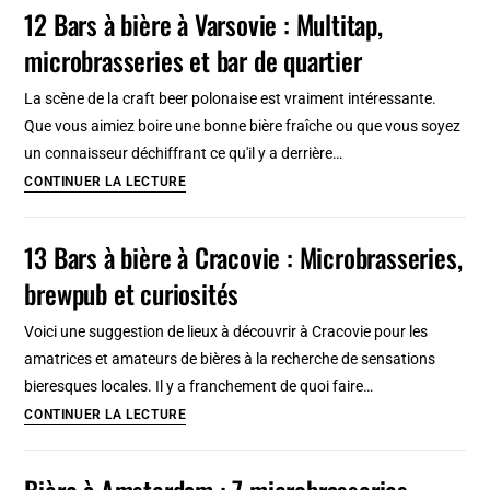
et
12 Bars à bière à Varsovie : Multitap,
bars
microbrasseries et bar de quartier
à
bières
La scène de la craft beer polonaise est vraiment intéressante.
à
Que vous aimiez boire une bonne bière fraîche ou que vous soyez
Helsinki
un connaisseur déchiffrant ce qu'il y a derrière…
:
12
CONTINUER LA LECTURE
Insolites,
Bars
sympas
à
13 Bars à bière à Cracovie : Microbrasseries,
et
bière
beaux
brewpub et curiosités
à
Varsovie
Voici une suggestion de lieux à découvrir à Cracovie pour les
:
amatrices et amateurs de bières à la recherche de sensations
Multitap,
bieresques locales. Il y a franchement de quoi faire…
microbrasseries
13
CONTINUER LA LECTURE
et
Bars
bar
à
Bière à Amsterdam : 7 microbrasseries
de