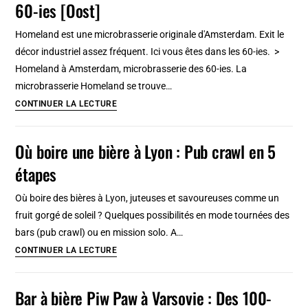
60-ies [Oost]
Microbrasserie
funky
Homeland est une microbrasserie originale d'Amsterdam. Exit le
et
décor industriel assez fréquent. Ici vous êtes dans les 60-ies. >
coloré
Homeland à Amsterdam, microbrasserie des 60-ies. La
microbrasserie Homeland se trouve…
Homeland
CONTINUER LA LECTURE
à
Amsterdam,
Où boire une bière à Lyon : Pub crawl en 5
microbrasserie
étapes
des
60-
Où boire des bières à Lyon, juteuses et savoureuses comme un
ies
fruit gorgé de soleil ? Quelques possibilités en mode tournées des
[Oost]
bars (pub crawl) ou en mission solo. A…
Où
CONTINUER LA LECTURE
boire
une
Bar à bière Piw Paw à Varsovie : Des 100-
bière