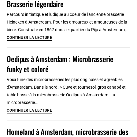
Brasserie légendaire
Lisbonne
:
Parcours initiatique et ludique au coeur de l'ancienne brasserie
Cocktail,
Heineken à Amsterdam. Pour les amoureux et amoureuses de la
microbrasserie,
bière. Construite en 1867 dans le quartier du Pijp à Amsterdam,…
sur
Musée
CONTINUER LA LECTURE
l’eau..
de
la
Oedipus à Amsterdam : Microbrasserie
bière
funky et coloré
Heineken
à
Voici l'une des microbrasseries les plus originales et agréables
Amsterdam
d'Amsterdam. Dans le nord. > Cuve et tournesol, gros canapé et
:
table basse à la microbrasserie Oedipus à Amsterdam. La
Brasserie
microbrasserie…
légendaire
Oedipus
CONTINUER LA LECTURE
à
Amsterdam
Homeland à Amsterdam, microbrasserie des
: