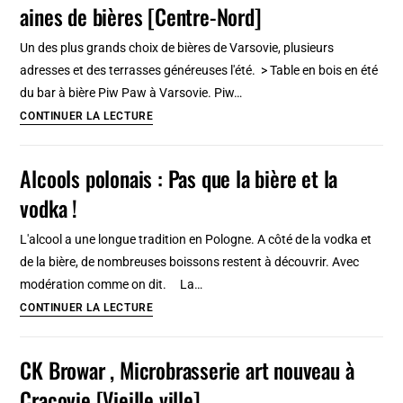
aines de bières [Centre-Nord]
à
Lyon
Un des plus grands choix de bières de Varsovie, plusieurs
:
adresses et des terrasses généreuses l'été. > Table en bois en été
Pub
du bar à bière Piw Paw à Varsovie. Piw…
crawl
Bar
CONTINUER LA LECTURE
en
à
5
bière
Alcools polonais : Pas que la bière et la
étapes
Piw
vodka !
Paw
à
L'alcool a une longue tradition en Pologne. A côté de la vodka et
Varsovie
de la bière, de nombreuses boissons restent à découvrir. Avec
:
modération comme on dit. La…
Des
Alcools
CONTINUER LA LECTURE
100-
polonais
aines
:
CK Browar , Microbrasserie art nouveau à
de
Pas
bières
Cracovie [Vieille ville]
que