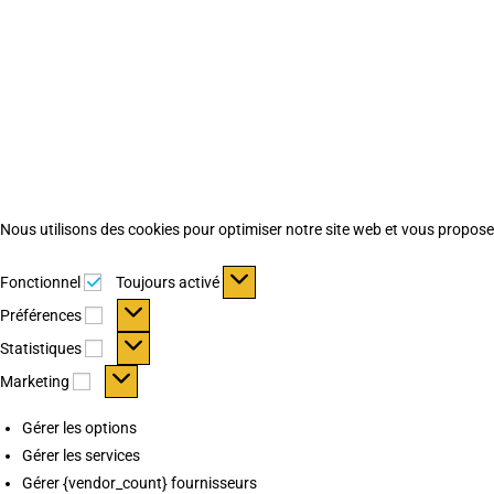
Nous utilisons des cookies pour optimiser notre site web et vous proposer 
Fonctionnel
Fonctionnel
Toujours activé
Préférences
Préférences
Statistiques
Statistiques
Marketing
Marketing
Gérer les options
Gérer les services
Gérer {vendor_count} fournisseurs