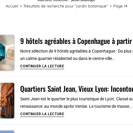
Accueil
>
Résultats de recherche pour
“jardin botanique”
>
Page 14
9 hôtels agréables à Copenhague à parti
Notre sélection de 9 hôtels agréables à Copenhague : Du plus s
un calme quartier résidentiel ou dans le centre-ville…
9
CONTINUER LA LECTURE
hôtels
agréables
Quartiers Saint Jean, Vieux Lyon: Inconto
à
Copenhague
Saint Jean est le quartier le plus touristique de Lyon. Classé a
à
renaissance au monde après Venise. Le tourisme de masse…
partir
Quartiers
CONTINUER LA LECTURE
de
Saint
68
Jean,
euros