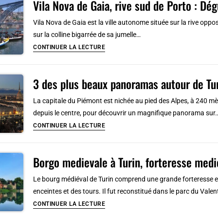
Vila Nova de Gaia, rive sud de Porto : Dé
Vieux
en
Lyon:
Vila Nova de Gaia est la ville autonome située sur la rive opp
2026
Incontournable
sur la colline bigarrée de sa jumelle…
centre
Vila
CONTINUER LA LECTURE
historique
Nova
de
3 des plus beaux panoramas autour de Tu
Gaia,
rive
La capitale du Piémont est nichée au pied des Alpes, à 240 mèt
sud
depuis le centre, pour découvrir un magnifique panorama sur
de
3
CONTINUER LA LECTURE
Porto
des
:
plus
Dégustation
Borgo medievale à Turin, forteresse medi
beaux
et
panoramas
Le bourg médiéval de Turin comprend une grande forteresse e
plages
autour
enceintes et des tours. Il fut reconstitué dans le parc du Valen
de
Borgo
CONTINUER LA LECTURE
Turin
medievale