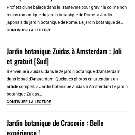
à
Profitez d'une balade dans le Trastevere pour gravir la colline non
Amsterdam
moins romantique du jardin botanique de Rome. > Jardin
[Plantage]
japonais du jardin botanique de Rome. Le jardin botanique de…
Jardin
CONTINUER LA LECTURE
botanique
de
Jardin botanique Zuidas à Amsterdam : Joli
Rome
et gratuit [Sud]
:
Belle
Bienvenue à Zuidas, dans le 2e jardin botanique d'Amsterdam
balade
dans le sud d'Amsterdam. Quelques photos en attendant un
au
article complet. > Jardin botanique Zuidas à Amsterdam Le jardin
vert
botanique Zuidas…
[Trastevere]
Jardin
CONTINUER LA LECTURE
botanique
Zuidas
Jardin botanique de Cracovie : Belle
à
expérience !
Amsterdam