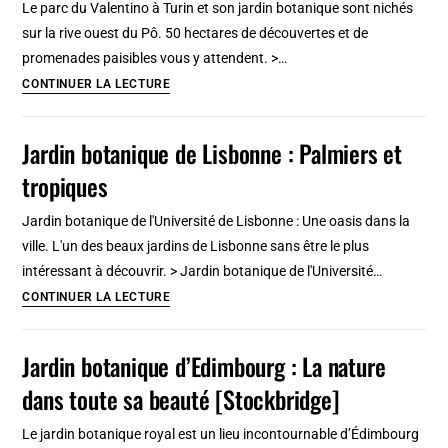
Le parc du Valentino à Turin et son jardin botanique sont nichés
Lyon:
sur la rive ouest du Pô. 50 hectares de découvertes et de
Zoo,
promenades paisibles vous y attendent. >…
lac
Parc
CONTINUER LA LECTURE
et
du
jardin
Valentino
Jardin botanique de Lisbonne : Palmiers et
botanique
à
dingue
tropiques
Turin
et
Jardin botanique de l'Université de Lisbonne : Une oasis dans la
son
ville. L'un des beaux jardins de Lisbonne sans être le plus
jardin
intéressant à découvrir. > Jardin botanique de l'Université…
botanique
Jardin
CONTINUER LA LECTURE
[San
botanique
Salvario]
de
Jardin botanique d’Edimbourg : La nature
Lisbonne
dans toute sa beauté [Stockbridge]
:
Palmiers
Le jardin botanique royal est un lieu incontournable d’Édimbourg
et