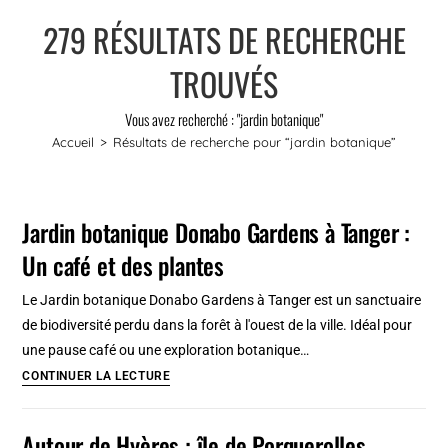
279
RÉSULTATS DE RECHERCHE
TROUVÉS
Vous avez recherché : "jardin botanique"
Accueil
>
Résultats de recherche pour
“jardin botanique”
Jardin botanique Donabo Gardens à Tanger :
Un café et des plantes
Le Jardin botanique Donabo Gardens à Tanger est un sanctuaire
de biodiversité perdu dans la forêt à l'ouest de la ville. Idéal pour
une pause café ou une exploration botanique…
Jardin
CONTINUER LA LECTURE
botanique
Donabo
Autour de Hyères : île de Porquerolles,