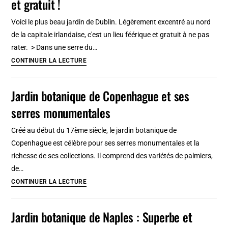
et gratuit !
:
Génial
Voici le plus beau jardin de Dublin. Légèrement excentré au nord
!
de la capitale irlandaise, c'est un lieu féérique et gratuit à ne pas
[Tête
rater. > Dans une serre du…
d’or]
Jardin
CONTINUER LA LECTURE
botanique
de
Jardin botanique de Copenhague et ses
Dublin
serres monumentales
:
Incontournable
Créé au début du 17ème siècle, le jardin botanique de
et
Copenhague est célèbre pour ses serres monumentales et la
gratuit
richesse de ses collections. Il comprend des variétés de palmiers,
!
de…
Jardin
CONTINUER LA LECTURE
botanique
de
Jardin botanique de Naples : Superbe et
Copenhague