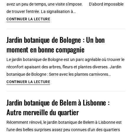
avez un peu de temps, une visite s'impose. D'abord impossible
des
de trouver l'entrée. La signalisation à…
plantes
Jardin
CONTINUER LA LECTURE
[West
botanique
End]
de
Jardin botanique de Bologne : Un bon
Riga
moment en bonne compagnie
:
Des
Le jardin botanique de Bologne est un parc agréable où trouver le
belles
réconfort apaisant des arbres, fleurs et plantes diverses. Jardin
surprises
botanique de Bologne : Serre avec les plantes carnivores…
!
Jardin
CONTINUER LA LECTURE
[Pardagauva]
botanique
de
Jardin botanique de Belem à Lisbonne :
Bologne
Autre merveille du quartier
:
Un
Récemment rénové, le jardin botanique de Belem à Lisbonne est
bon
l'une des belles surprises assez peu connues d'un des quartiers