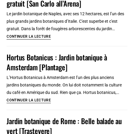
gratuit [San Carlo all’Arena]
et
ses
Le jardin botanique de Naples, avec ses 12 hectares, est l’un des
serres
plus grands jardins botaniques d’Italie. C'est superbe et c'est
monumentales
gratuit. Dans la forêt de fougères arborescentes du jardin…
Jardin
CONTINUER LA LECTURE
botanique
de
Hortus Botanicus : Jardin botanique à
Naples
Amsterdam [Plantage]
:
Superbe
L’Hortus Botanicus à Amsterdam est l’un des plus anciens
et
jardins botaniques du monde. On lui doit notamment la culture
gratuit
du café en Amérique du sud. Rien que ça. Hortus botanicus,…
[San
Hortus
CONTINUER LA LECTURE
Carlo
Botanicus
all’Arena]
:
Jardin botanique de Rome : Belle balade au
Jardin
vert [Trastevere]
botanique