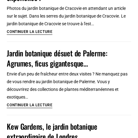
:
Photos du jardin botanique de Cracovie en attendant un article
Joli
sur le sujet. Dans les serres du jardin botanique de Cracovie. Le
et
jardin botanique de Cracovie se trouve à l'est…
gratuit
Jardin
CONTINUER LA LECTURE
[Sud]
botanique
de
Jardin botanique désuet de Palerme:
Cracovie
Agrumes, ficus gigantesque…
:
Belle
Envie d'un peu de fraîcheur entre deux visites ? Ne manquez pas
expérience
de vous rendre au jardin botanique de Palerme. Vous y
!
découvrirez des collections de plantes méditerranéennes et
exotiques…
Jardin
CONTINUER LA LECTURE
botanique
désuet
Kew Gardens, le jardin botanique
de
extraordinaire de Londres
Palerme: