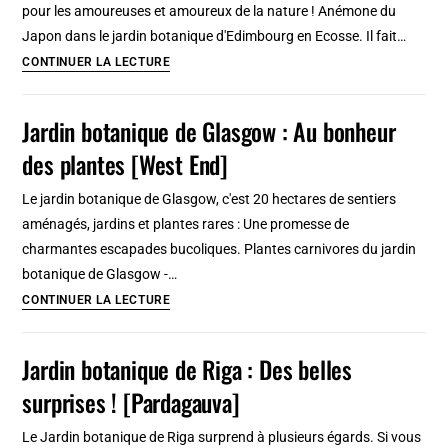
pour les amoureuses et amoureux de la nature ! Anémone du
tropiques
Japon dans le jardin botanique d'Edimbourg en Ecosse. Il fait…
Jardin
CONTINUER LA LECTURE
botanique
d’Edimbourg
Jardin botanique de Glasgow : Au bonheur
:
des plantes [West End]
La
nature
Le jardin botanique de Glasgow, c'est 20 hectares de sentiers
dans
aménagés, jardins et plantes rares : Une promesse de
toute
charmantes escapades bucoliques. Plantes carnivores du jardin
sa
botanique de Glasgow -…
beauté
Jardin
CONTINUER LA LECTURE
[Stockbridge]
botanique
de
Jardin botanique de Riga : Des belles
Glasgow
surprises ! [Pardagauva]
:
Au
Le Jardin botanique de Riga surprend à plusieurs égards. Si vous
bonheur