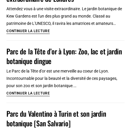
Agrumes,
Attendez vous à une visite extraordinaire. Le jardin botanique de
ficus
Kew Gardens est l'un des plus grand au monde. Classé au
gigantesque…
patrimoine de L'UNESCO, il ravira les amatrices et amateurs…
Kew
CONTINUER LA LECTURE
Gardens,
le
Parc de la Tête d’or à Lyon: Zoo, lac et jardin
jardin
botanique dingue
botanique
extraordinaire
Le Parc de la Tête d'or est une merveille au coeur de Lyon.
de
Incontournable pour la beauté et la diversité de ces paysages,
Londres
pour son zoo et son jardin botanique.…
Parc
CONTINUER LA LECTURE
de
la
Parc du Valentino à Turin et son jardin
Tête
botanique [San Salvario]
d’or
à