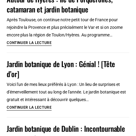
Gardens
catamaran et jardin botanique
à
Tanger
Après Toulouse, on continue notre petit tour de France pour
:
rejoindre la Provence et plus précisément le Var et si on zoome
Un
encore plus la région de Toulon/Hyères. Au programme…
café
Autour
CONTINUER LA LECTURE
et
de
des
Hyères
Jardin botanique de Lyon : Génial ! [Tête
plantes
:
d’or]
île
de
Voici l'un de mes lieux préférés à Lyon : Un lieu de surprises et
Porquerolles,
d'émerveillement tout au long de l'année. Le jardin botanique est
catamaran
gratuit et intéressant à découvrir quelques…
et
Jardin
CONTINUER LA LECTURE
jardin
botanique
botanique
de
Jardin botanique de Dublin : Incontournable
Lyon