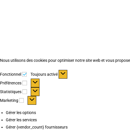
Nous utilisons des cookies pour optimiser notre site web et vous proposer 
Fonctionnel
Fonctionnel
Toujours activé
Préférences
Préférences
Statistiques
Statistiques
Marketing
Marketing
Gérer les options
Gérer les services
Gérer {vendor_count} fournisseurs