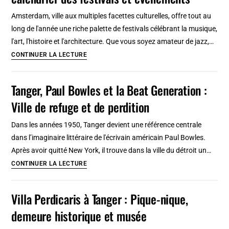
culturel,
Amsterdam, ville aux multiples facettes culturelles, offre tout au
calendrier
long de l'année une riche palette de festivals célébrant la musique,
des
l'art, l'histoire et l'architecture. Que vous soyez amateur de jazz,…
festivals
Amsterdam
CONTINUER LA LECTURE
et
2026
évènements
:
Tanger, Paul Bowles et la Beat Generation :
Agenda
Ville de refuge et de perdition
culturel,
calendrier
Dans les années 1950, Tanger devient une référence centrale
des
dans l’imaginaire littéraire de l'écrivain américain Paul Bowles.
festivals
Après avoir quitté New York, il trouve dans la ville du détroit un…
et
Tanger,
CONTINUER LA LECTURE
évenements
Paul
Bowles
Villa Perdicaris à Tanger : Pique-nique,
et
demeure historique et musée
la
Beat