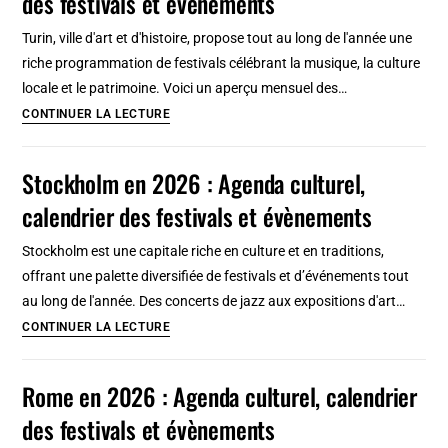
des festivals et évènements
culturel,
Turin, ville d'art et d'histoire, propose tout au long de l'année une
calendrier
riche programmation de festivals célébrant la musique, la culture
des
locale et le patrimoine. Voici un aperçu mensuel des…
festivals
Turin
CONTINUER LA LECTURE
et
en
évènements
2026
Stockholm en 2026 : Agenda culturel,
:
calendrier des festivals et évènements
Agenda
culturel,
Stockholm est une capitale riche en culture et en traditions,
calendrier
offrant une palette diversifiée de festivals et d’événements tout
des
au long de l'année. Des concerts de jazz aux expositions d'art…
festivals
Stockholm
CONTINUER LA LECTURE
et
en
évènements
2026
Rome en 2026 : Agenda culturel, calendrier
:
des festivals et évènements
Agenda