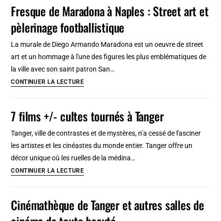
et
Fresque de Maradona à Naples : Street art et
galeries
pèlerinage footballistique
d’art
contemporain
La murale de Diego Armando Maradona est un oeuvre de street
à
art et un hommage à l'une des figures les plus emblématiques de
Gdansk,
la ville avec son saint patron San…
Sopot
Fresque
CONTINUER LA LECTURE
et
de
Gdynia
Maradona
7 films +/- cultes tournés à Tanger
à
Naples
Tanger, ville de contrastes et de mystères, n’a cessé de fasciner
:
les artistes et les cinéastes du monde entier. Tanger offre un
Street
décor unique où les ruelles de la médina…
art
7
CONTINUER LA LECTURE
et
films
pèlerinage
+/-
Cinémathèque de Tanger et autres salles de
footballistique
cultes
cinéma de toute beauté
tournés