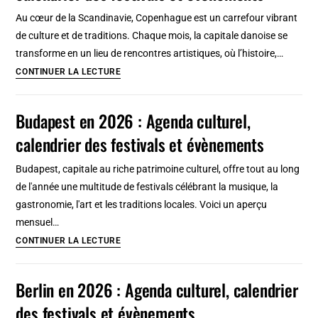
célèbre
Au cœur de la Scandinavie, Copenhague est un carrefour vibrant
explorateur
de culture et de traditions. Chaque mois, la capitale danoise se
du
transforme en un lieu de rencontres artistiques, où l’histoire,…
14e
Copenhage
CONTINUER LA LECTURE
siècle
en
2026
Budapest en 2026 : Agenda culturel,
:
calendrier des festivals et évènements
Agenda
culturel,
Budapest, capitale au riche patrimoine culturel, offre tout au long
calendrier
de l'année une multitude de festivals célébrant la musique, la
des
gastronomie, l'art et les traditions locales. Voici un aperçu
festivals
mensuel…
et
Budapest
CONTINUER LA LECTURE
évènements
en
2026
Berlin en 2026 : Agenda culturel, calendrier
:
des festivals et évènements
Agenda