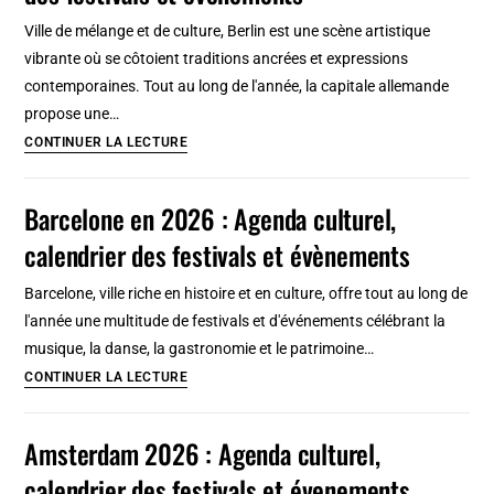
culturel,
Ville de mélange et de culture, Berlin est une scène artistique
calendrier
vibrante où se côtoient traditions ancrées et expressions
des
contemporaines. Tout au long de l'année, la capitale allemande
festivals
propose une…
et
Berlin
CONTINUER LA LECTURE
évènements
en
2026
Barcelone en 2026 : Agenda culturel,
:
calendrier des festivals et évènements
Agenda
culturel,
Barcelone, ville riche en histoire et en culture, offre tout au long de
calendrier
l'année une multitude de festivals et d'événements célébrant la
des
musique, la danse, la gastronomie et le patrimoine…
festivals
Barcelone
CONTINUER LA LECTURE
et
en
évènements
2026
Amsterdam 2026 : Agenda culturel,
:
calendrier des festivals et évenements
Agenda