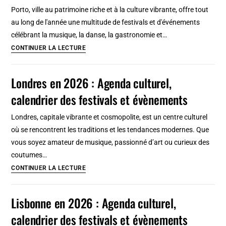
culturel,
Porto, ville au patrimoine riche et à la culture vibrante, offre tout
calendrier
au long de l'année une multitude de festivals et d'événements
des
célébrant la musique, la danse, la gastronomie et…
festivals
Porto
CONTINUER LA LECTURE
et
en
évènements
2026
Londres en 2026 : Agenda culturel,
:
calendrier des festivals et évènements
Agenda
culturel,
Londres, capitale vibrante et cosmopolite, est un centre culturel
calendrier
où se rencontrent les traditions et les tendances modernes. Que
des
vous soyez amateur de musique, passionné d’art ou curieux des
festivals
coutumes…
et
Londres
CONTINUER LA LECTURE
évènements
en
2026
Lisbonne en 2026 : Agenda culturel,
:
calendrier des festivals et évènements
Agenda