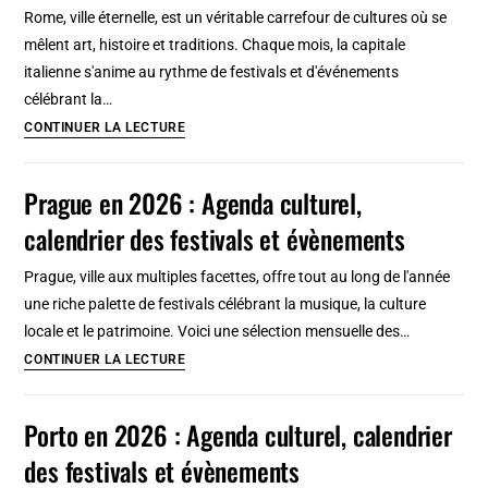
culturel,
Rome, ville éternelle, est un véritable carrefour de cultures où se
calendrier
mêlent art, histoire et traditions. Chaque mois, la capitale
des
italienne s'anime au rythme de festivals et d'événements
festivals
célébrant la…
et
Rome
CONTINUER LA LECTURE
évènements
en
2026
Prague en 2026 : Agenda culturel,
:
calendrier des festivals et évènements
Agenda
culturel,
Prague, ville aux multiples facettes, offre tout au long de l'année
calendrier
une riche palette de festivals célébrant la musique, la culture
des
locale et le patrimoine. Voici une sélection mensuelle des…
festivals
Prague
CONTINUER LA LECTURE
et
en
évènements
2026
Porto en 2026 : Agenda culturel, calendrier
:
des festivals et évènements
Agenda