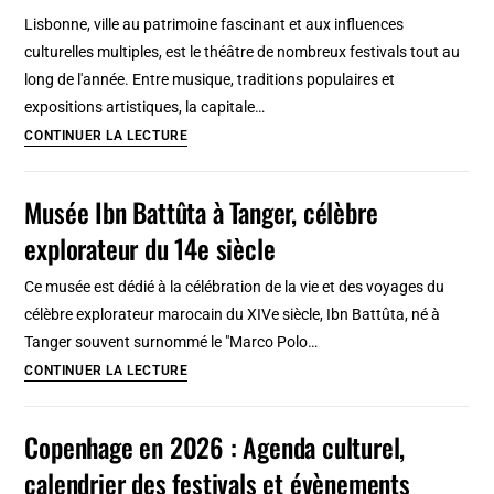
culturel,
Lisbonne, ville au patrimoine fascinant et aux influences
calendrier
culturelles multiples, est le théâtre de nombreux festivals tout au
des
long de l'année. Entre musique, traditions populaires et
festivals
expositions artistiques, la capitale…
et
Lisbonne
CONTINUER LA LECTURE
évènements
en
2026
Musée Ibn Battûta à Tanger, célèbre
:
explorateur du 14e siècle
Agenda
culturel,
Ce musée est dédié à la célébration de la vie et des voyages du
calendrier
célèbre explorateur marocain du XIVe siècle, Ibn Battûta, né à
des
Tanger souvent surnommé le "Marco Polo…
festivals
Musée
CONTINUER LA LECTURE
et
Ibn
évènements
Battûta
Copenhage en 2026 : Agenda culturel,
à
calendrier des festivals et évènements
Tanger,