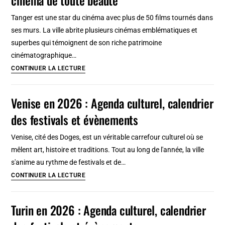
à
Tanger est une star du cinéma avec plus de 50 films tournés dans
Tanger
ses murs. La ville abrite plusieurs cinémas emblématiques et
superbes qui témoignent de son riche patrimoine
cinématographique…
Cinémathèque
CONTINUER LA LECTURE
de
Tanger
Venise en 2026 : Agenda culturel, calendrier
et
des festivals et évènements
autres
salles
Venise, cité des Doges, est un véritable carrefour culturel où se
de
mêlent art, histoire et traditions. Tout au long de l'année, la ville
cinéma
s'anime au rythme de festivals et de…
de
Venise
CONTINUER LA LECTURE
toute
en
beauté
2026
Turin en 2026 : Agenda culturel, calendrier
:
Agenda