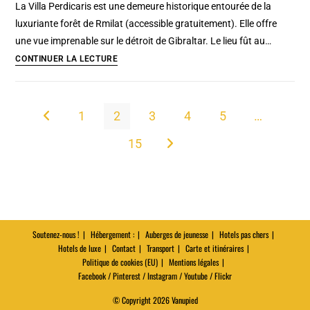
La Villa Perdicaris est une demeure historique entourée de la
Generation
luxuriante forêt de Rmilat (accessible gratuitement). Elle offre
:
une vue imprenable sur le détroit de Gibraltar. Le lieu fût au…
Ville
Villa
CONTINUER LA LECTURE
de
Perdicaris
refuge
à
et
Tanger
1
2
3
4
5
…
Go to the previous page
de
:
perdition
15
Pique-
Aller à la page suivante
nique,
demeure
historique
et
musée
Soutenez-nous !
Hébergement :
Auberges de jeunesse
Hotels pas chers
Hotels de luxe
Contact
Transport
Carte et itinéraires
Politique de cookies (EU)
Mentions légales
Facebook / Pinterest / Instagram / Youtube / Flickr
© Copyright 2026 Vanupied