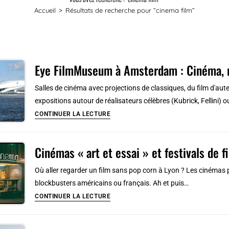
Accueil
>
Résultats de recherche pour
“cinema film”
Eye FilmMuseum à Amsterdam : Cinéma, 
Salles de cinéma avec projections de classiques, du film d'aute
expositions autour de réalisateurs célèbres (Kubrick, Fellini) 
Eye
CONTINUER LA LECTURE
FilmMuseum
à
Cinémas « art et essai » et festivals de f
Amsterdam
:
Où aller regarder un film sans pop corn à Lyon ? Les cinémas 
Cinéma,
blockbusters américains ou français. Ah et puis…
musée
Cinémas
CONTINUER LA LECTURE
&
« art
café
et
dingue