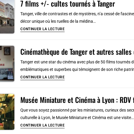
7 films +/- cultes tournés à Tanger
essai »
et
Tanger, ville de contrastes et de mystères, n’a cessé de fascine
festivals
décor unique où les ruelles de la médina…
de
7
CONTINUER LA LECTURE
films
films
à
+/-
Lyon
Cinémathèque de Tanger et autres salles
cultes
tournés
Tanger est une star du cinéma avec plus de 50 films tournés d
à
emblématiques et superbes qui témoignent de son riche pat
Tanger
Cinémathèque
CONTINUER LA LECTURE
de
Tanger
Musée Miniature et Cinéma à Lyon : RDV f
et
autres
Que vous soyez passionné par les miniatures, curieux des secr
salles
culturelle à Lyon, le Musée Miniature et Cinéma est une visite…
de
Musée
CONTINUER LA LECTURE
cinéma
Miniature