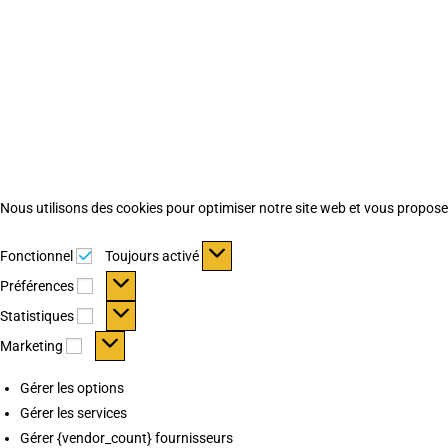
Nous utilisons des cookies pour optimiser notre site web et vous proposer 
Fonctionnel
Fonctionnel
Toujours activé
Préférences
Préférences
Statistiques
Statistiques
Marketing
Marketing
Gérer les options
Gérer les services
Gérer {vendor_count} fournisseurs