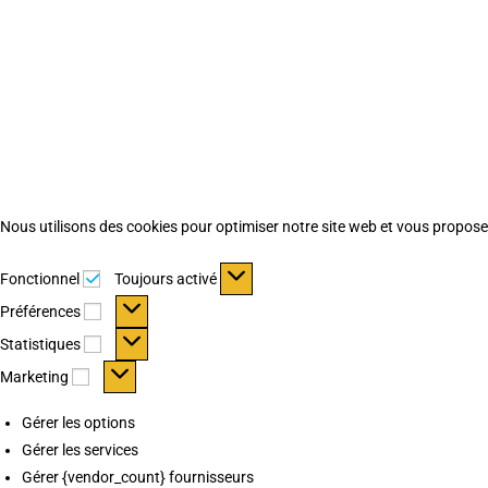
Nous utilisons des cookies pour optimiser notre site web et vous proposer 
Fonctionnel
Fonctionnel
Toujours activé
Préférences
Préférences
Statistiques
Statistiques
Marketing
Marketing
Gérer les options
Gérer les services
Gérer {vendor_count} fournisseurs