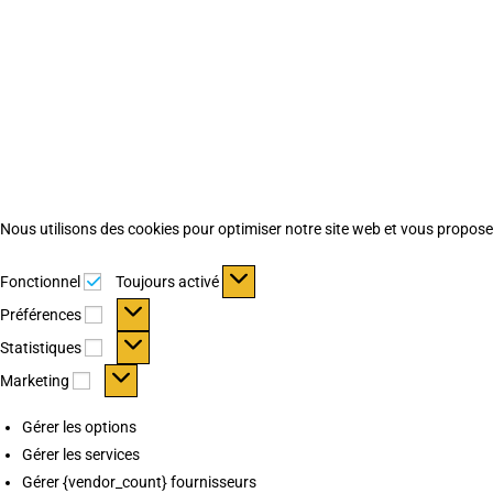
Nous utilisons des cookies pour optimiser notre site web et vous proposer 
Fonctionnel
Fonctionnel
Toujours activé
Préférences
Préférences
Statistiques
Statistiques
Marketing
Marketing
Gérer les options
Gérer les services
Gérer {vendor_count} fournisseurs