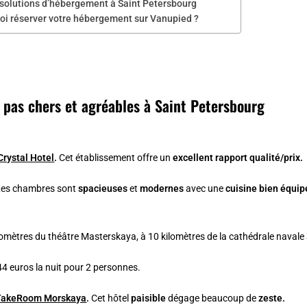
 solutions d’hébergement à Saint Petersbourg
oi réserver votre hébergement sur Vanupied ?
s pas chers et agréables à Saint Petersbourg
Crystal Hotel
.
Cet établissement offre un
excellent rapport qualité/prix.
Les chambres sont
spacieuses
et
modernes
avec une
cuisine bien équi
ilomètres du théâtre Masterskaya, à 10 kilomètres de la cathédrale navale 
 44 euros la nuit pour 2 personnes.
TakeRoom Morskaya
.
Cet hôtel
paisible
dégage beaucoup de
zeste.