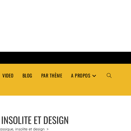
VIDEO
BLOG
PAR THÈME
A PROPOS
TOGGLE
WEBSITE
INSOLITE ET DESIGN
SEARCH
assique, insolite et design
>