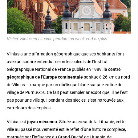
Visiter Vilnius en Lituanie pendant un week-end ou plus.
Vilnius a une affirmation géographique que ses habitants font
avec un sourire entendu : selon les calculs de l’Institut
Géographique National de France publiés en 1989,
le centre
géographique de l’Europe continentale
se situe à 26 km au nord
de Vilnius — marqué par un obélisque blanc sur une colline du
village de Purnuškės. Ce fait peut sembler anecdotique. Il ne l’est
pas pour une ville qui, pendant des siècles, s’est retrouvée aux
carrefours des empires.
Vilnius est
joyau méconnu
. Située au cœur de la Lituanie, cette
ville au passé mouvementé est le reflet d’une histoire complexe,
marquée par l’influence du Grand-Duché de Lituanie, de