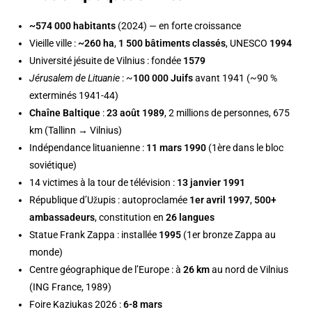
~574 000 habitants
(2024) — en forte croissance
Vieille ville :
~260 ha
,
1 500 bâtiments classés
, UNESCO
1994
Université jésuite de Vilnius : fondée
1579
Jérusalem de Lituanie
: ~
100 000 Juifs
avant 1941 (~90 %
exterminés 1941-44)
Chaîne Baltique
:
23 août 1989
, 2 millions de personnes, 675
km (Tallinn → Vilnius)
Indépendance lituanienne :
11 mars 1990
(1ère dans le bloc
soviétique)
14 victimes à la tour de télévision :
13 janvier 1991
République d’Užupis : autoproclamée
1er avril 1997
,
500+
ambassadeurs
, constitution en
26 langues
Statue Frank Zappa : installée
1995
(1er bronze Zappa au
monde)
Centre géographique de l’Europe : à
26 km
au nord de Vilnius
(ING France, 1989)
Foire Kaziukas 2026 :
6-8 mars