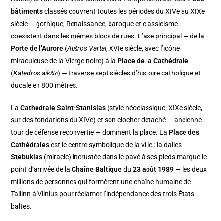
bâtiments
classés couvrent toutes les périodes du XIVe au XIXe
siècle — gothique, Renaissance, baroque et classicisme
coexistent dans les mêmes blocs de rues. L’axe principal — de la
Porte de l’Aurore
(
Aušros Vartai
, XVIe siècle, avec l’icône
miraculeuse de la Vierge noire) à la
Place de la Cathédrale
(
Katedros aikštė
) — traverse sept siècles d’histoire catholique et
ducale en 800 mètres.
La
Cathédrale Saint-Stanislas
(style néoclassique, XIXe siècle,
sur des fondations du XIVe) et son clocher détaché — ancienne
tour de défense reconvertie — dominent la place. La
Place des
Cathédrales
est le centre symbolique de la ville : la dalles
Stebuklas
(miracle) incrustée dans le pavé à ses pieds marque le
point d’arrivée de la
Chaîne Baltique
du
23 août 1989
— les deux
millions de personnes qui formèrent une chaîne humaine de
Tallinn à Vilnius pour réclamer l’indépendance des trois États
baltes.