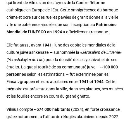
qui firent de Vilnius un des foyers de la Contre-Réforme
catholique en Europe de l’Est. Cette omniprésence du baroque
crème et ocre sur des ruelles pavées de granit donne à la vieille
ville une cohérence visuelle que son inscription au
Patrimoine
Mondial de l’UNESCO en 1994
a officiellement reconnue.
Elle fut aussi, avant
1941
, l’une des capitales mondiales de la
culture juive ashkénaze — surnommée la
«Jérusalem de Lituanie»
(
Yerushalayim de Lite
) pour la densité de ses yeshivot et de ses
érudits. La quasi-totalité de sa communauté juive —
~100 000
personnes
selon les estimations — fut exterminée par les
Einsatzgruppen et leurs auxiliaires entre
1941 et 1944
. Cette
mémoire est présente dans la ville, dans ses plaques, ses musées
et les fouilles encore en cours du grand ghetto.
Vilnius compte
~574 000 habitants
(2024), en forte croissance
grâce notamment à l’afflux de réfugiés ukrainiens depuis 2022.