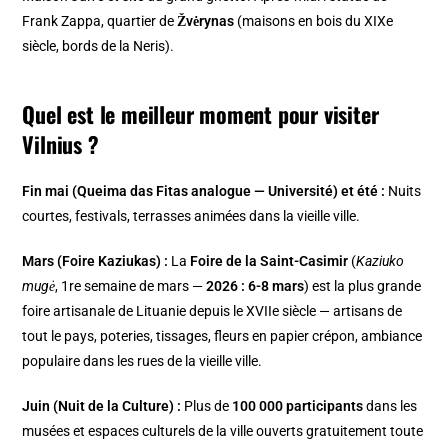
Frank Zappa, quartier de
Žvėrynas
(maisons en bois du XIXe
siècle, bords de la Neris).
Quel est le meilleur moment pour visiter
Vilnius ?
Fin mai (Queima das Fitas analogue — Université) et été :
Nuits
courtes, festivals, terrasses animées dans la vieille ville.
Mars (Foire Kaziukas) :
La
Foire de la Saint-Casimir
(
Kaziuko
mugė
, 1re semaine de mars —
2026 : 6-8 mars
) est la plus grande
foire artisanale de Lituanie depuis le XVIIe siècle — artisans de
tout le pays, poteries, tissages, fleurs en papier crépon, ambiance
populaire dans les rues de la vieille ville.
Juin (Nuit de la Culture) :
Plus de
100 000 participants
dans les
musées et espaces culturels de la ville ouverts gratuitement toute